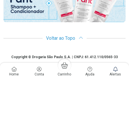
Voltar ao Topo
Copyright
Copyright © Drogaria São Paulo S.A. | CNPJ: 61.412.110/0565-33
São Paulo - SP: Avenida Renata, 60, Chácara Belenzinho - Vila Formosa
Gislaine Lima Meo CRF 40.354 | 24 horas| Autorização de funcionamento:
Home
Conta
Carrinho
Ajuda
Alertas
Processo: 2531.559767/2014-90 Autorização/MS: 7.31847.3 | As
informações contidas neste site, como promoções e ofertas de remédios e
medicamentos, não devem ser usadas para automedicação e não
substituem, em hipótese alguma, a medicação prescrita pelo profissional da
área médica. Somente o médico está em condições de diagnosticar
qualquer problema de saúde e prescrever o tratamento adequado. Os
preços e as promoções são válidos apenas para compras via internet. As
fotos contidas em nosso site são meramente ilustrativas. *Preços e
disponibilidade sujeitos a alterações no decorrer do dia. Antibióticos e
antimicrobianos vendas apenas em lojas físicas ou televendas. Portaria nº