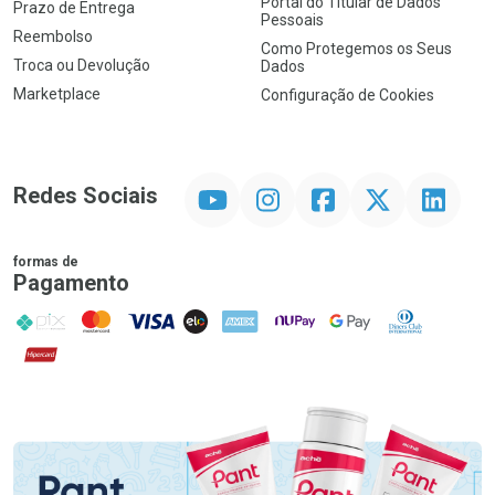
Portal do Titular de Dados
Prazo de Entrega
Pessoais
Reembolso
Como Protegemos os Seus
Troca ou Devolução
Dados
Marketplace
Configuração de Cookies
YouTube
Instagram
Facebook
Twitter
Linkedin
Redes Sociais
formas de
Pagamento
PIX
MasterCard
VISA
ELO
AMEX
NuPay
Google Pay
Diners Club
Hipercard
Promoção em Destaque