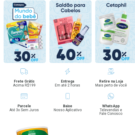
Benefícios
Frete Grátis
Entrega
Retire na Loja
Acima R$199
Em até 2 horas
Mais perto de você
Parcele
Baixe
WhatsApp
Até 3x Sem Juros
Nosso Aplicativo
Televendas e
Fale Conosco