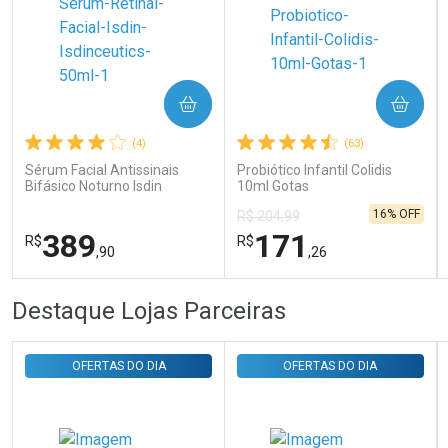
Ativar Desconto
COMPRAR
COMPRAR
Comprar sem Desconto
Comprar sem Desconto
Por R$ 31,35/cada
Por R$ 31,35/cada
(4)
(63)
Sérum Facial Antissinais
Probiótico Infantil Colidis
Bifásico Noturno Isdin
10ml Gotas
Isdinceutics Retinal com
16% OFF
R$ 204,99
Retinaldeído 50ml
389
171
R$
R$
,90
,26
FECHAR
FECHAR
FEC
FEC
Destaque Lojas Parceiras
Laboratório
Laboratório
Por Menos
Por Menos
OFERTAS DO DIA
OFERTAS DO DIA