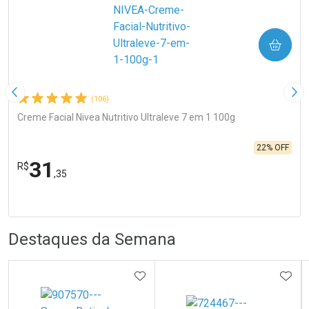
COMPRAR
Imagem Anterior
Pró
(106)
Creme Facial Nivea Nutritivo Ultraleve 7 em 1 100g
22% OFF
31
R$
,35
R
R
FECHA
FECHA
Laboratório
Por Menos
Destaques da Semana
ADICIONAR AOS FAVORITOS
ADIC