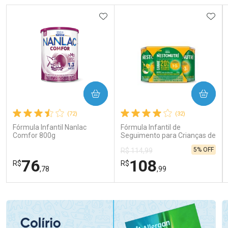
ADICIONAR AOS FAVORITOS
ADIC
COMPRAR
COMPRAR
(72)
(32)
Fórmula Infantil Nanlac
Fórmula Infantil de
Comfor 800g
Seguimento para Crianças de
Primeira Infância Nestonutri
5% OFF
R$ 114,99
2 Unidades de 800g cada
76
108
R$
R$
,78
,99
FECHAR
FECHAR
FEC
FEC
Laboratório
Laboratório
Por Menos
Por Menos