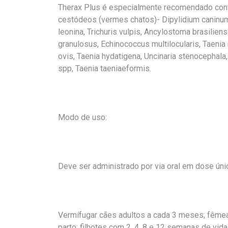
Therax Plus é especialmente recomendado con
cestódeos (vermes chatos)- Dipylidium caninum
leonina, Trichuris vulpis, Ancylostoma brasilie
granulosus, Echinococcus multilocularis, Taenia
ovis, Taenia hydatigena, Uncinaria stenocephal
spp, Taenia taeniaeformis.
Modo de uso:
Deve ser administrado por via oral em dose únic
Vermífugar cães adultos a cada 3 meses; fêmea
parto; filhotes com 2, 4, 8 e 12 semanas de vida