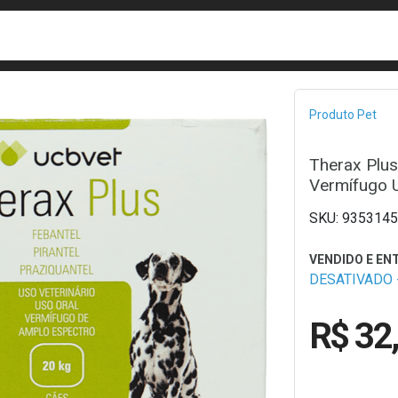
busca
isa?
Bread
Produto Pet
Therax Plu
Vermífugo
9353145
DESATIVADO -
R$ 32