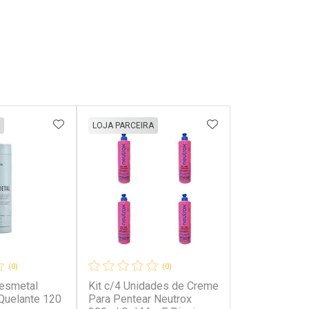
FAVORITOS
ADICIONAR AOS FAVORITOS
ADICIONAR AOS 
LOJA PARCEIRA
(0)
(0)
esmetal
Kit c/4 Unidades de Creme
Quelante 120
Para Pentear Neutrox