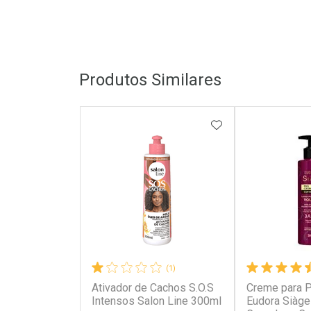
Produtos Similares
ADICIONAR AOS 
(1)
Ativador de Cachos S.O.S
Creme para P
Intensos Salon Line 300ml
Eudora Siàge