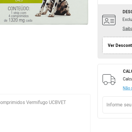
DES
Excl
Saib
Ver Descont
CAL
Formulári
Calc
Não 
comprimidos Vermífugo UCBVET
Informe se