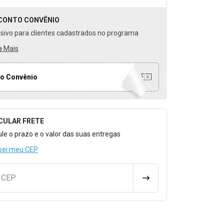
CONTO
CONVÊNIO
usivo para clientes cadastrados no programa
a Mais
o Convênio
CULAR FRETE
o para Calcular o Frete
ule o prazo e o valor das suas entregas
sei meu CEP
u CEP
CALCULAR FRETE