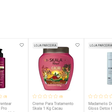
FAVORITOS
ADICIONAR AOS FAVORITOS
ADICIONAR AOS 
LOJA PARCEIRA
LOJA PARCEIRA
(3)
(0)
entear
Creme Para Tratamento
Madamelis D
 Pro
Skala 1 Kg Cacau
Gloss Detox 