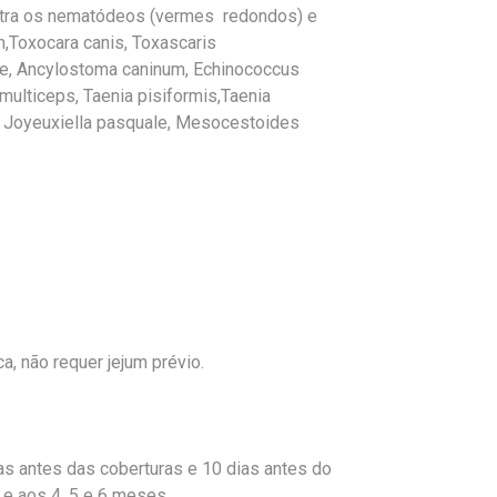
tra os nematódeos (vermes redondos) e
,Toxocara canis, Toxascaris
nse, Ancylostoma caninum, Echinococcus
 multiceps, Taenia pisiformis,Taenia
a, Joyeuxiella pasquale, Mesocestoides
a, não requer jejum prévio.
s antes das coberturas e 10 dias antes do
 e aos 4, 5 e 6 meses.