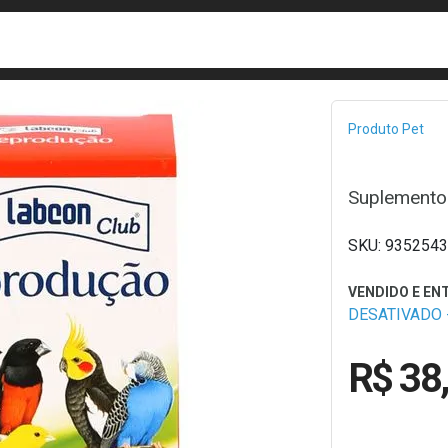
busca
isa?
Bread
Produto Pet
Suplemento
9352543
DESATIVADO -
R$ 38