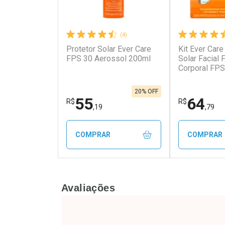
(4)
Protetor Solar Ever Care
Kit Ever Care
FPS 30 Aerossol 200ml
Solar Facial
Corporal FPS
20% OFF
55
64
R$
R$
,19
,79
COMPRAR
COMPRAR
FECHAR
FECHAR
Avaliações
Laboratório
Laborató
Por Menos
Por Men