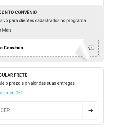
CONTO
CONVÊNIO
usivo para clientes cadastrados no programa
a Mais
o Convênio
CULAR FRETE
o para Calcular o Frete
ule o prazo e o valor das suas entregas
sei meu CEP
u CEP
CALCULAR FRETE