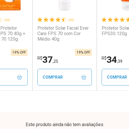
(24)
(26)
 Protetor
Protetor Solar Facial Ever
Protetor Sola
 FPS 70 40g +
Care FPS 70 com Cor
FPS30 120g
 70 120g
Médio 40g
19% OFF
19% OFF
37
34
R$
R$
,25
,39
COMPRAR
COMPRAR
FECHAR
FECHAR
FECHAR
FECHAR
rio
Laboratório
Laborató
os
Por Menos
Por Men
Este produto ainda não tem avaliações