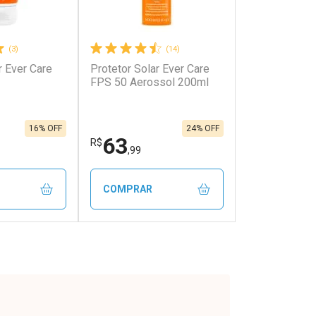
(3)
(14)
r Ever Care
Protetor Solar Ever Care
FPS 50 Aerossol 200ml
16% OFF
24% OFF
63
R$
,99
COMPRAR
FECHAR
FECHAR
FECHAR
FECHAR
rio
Laboratório
os
Por Menos