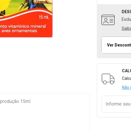
DES
Excl
Saib
Ver Descont
CAL
Formulári
Calc
Não 
eprodução 15ml
Informe se