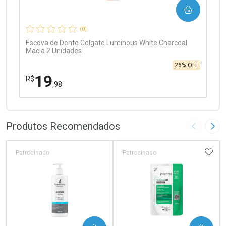
COMPRAR
Comprar sem Desconto
Comprar sem Desconto
Por R$ 97,90/cada
Por R$ 97,90/cada
(0)
Escova de Dente Colgate Luminous White Charcoal
Macia 2 Unidades
26% OFF
19
R$
,98
FECHAR
FECHAR
Laboratório
Por Menos
Produtos Recomendados
Imagem A
Pró
ADIC
Patrocinado
Patrocinado
Ativar Desconto