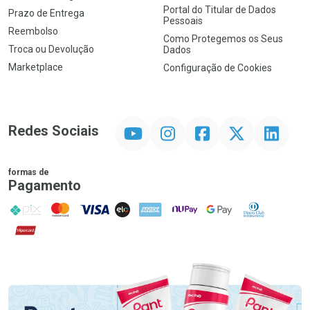
Portal do Titular de Dados
Prazo de Entrega
Pessoais
Reembolso
Como Protegemos os Seus
Troca ou Devolução
Dados
Marketplace
Configuração de Cookies
YouTube
Instagram
Facebook
Twitter
Linkedin
Redes Sociais
formas de
Pagamento
PIX
MasterCard
VISA
ELO
AMEX
NuPay
Google Pay
Diners Club
Hipercard
Promoção em Destaque