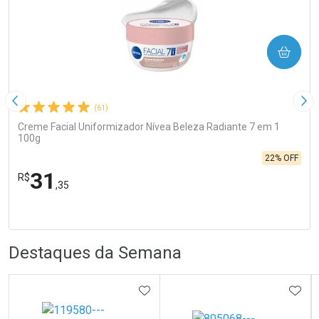
COMPRAR
Imagem Anterior
Pró
(61)
Creme Facial Uniformizador Nívea Beleza Radiante 7 em 1
100g
22% OFF
31
R$
,35
FECHA
FECHA
Laboratório
R
R
Por Menos
Destaques da Semana
ADICIONAR AOS FAVORITOS
ADIC