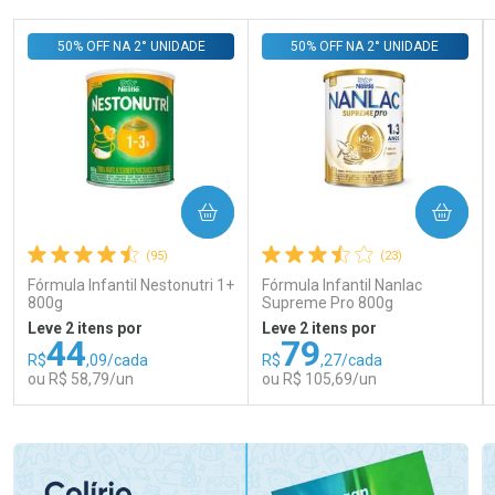
50% OFF NA 2° UNIDADE
50% OFF NA 2° UNIDADE
COMPRAR
COMPRAR
(95)
(23)
Fórmula Infantil Nestonutri 1+
Fórmula Infantil Nanlac
800g
Supreme Pro 800g
Leve 2 itens por
Leve 2 itens por
44
79
R$
,09/cada
R$
,27/cada
ou R$ 58,79/un
ou R$ 105,69/un
FECHAR
FECHAR
FEC
FEC
Laboratório
Laboratório
Por Menos
Por Menos