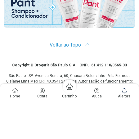
Voltar ao Topo
Copyright
Copyright © Drogaria São Paulo S.A. | CNPJ: 61.412.110/0565-33
São Paulo - SP: Avenida Renata, 60, Chácara Belenzinho - Vila Formosa
Gislaine Lima Meo CRF 40.354 | 24 horas| Autorização de funcionamento:
Processo: 2531.559767/2014-90 Autorização/MS: 7.31847.3 | As
informações contidas neste site, como promoções e ofertas de remédios e
Home
Conta
Carrinho
Ajuda
Alertas
medicamentos, não devem ser usadas para automedicação e não
substituem, em hipótese alguma, a medicação prescrita pelo profissional da
área médica. Somente o médico está em condições de diagnosticar
qualquer problema de saúde e prescrever o tratamento adequado. Os
preços e as promoções são válidos apenas para compras via internet. As
fotos contidas em nosso site são meramente ilustrativas. *Preços e
disponibilidade sujeitos a alterações no decorrer do dia. Antibióticos e
antimicrobianos vendas apenas em lojas físicas ou televendas. Portaria nº