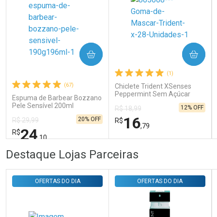
Ativar Desconto
COMPRAR
COMPRAR
Comprar sem Desconto
Comprar sem Desconto
Por R$ 31,35/cada
Por R$ 31,35/cada
(1)
(67)
Chiclete Trident XSenses
Peppermint Sem Açúcar
Espuma de Barbear Bozzano
Garrafa 54g
Pele Sensível 200ml
12% OFF
R$ 18,99
16
20% OFF
R$ 29,99
R$
,79
24
R$
,10
FECHAR
FECHAR
FEC
FEC
Destaque Lojas Parceiras
Laboratório
Laboratório
Por Menos
Por Menos
OFERTAS DO DIA
OFERTAS DO DIA