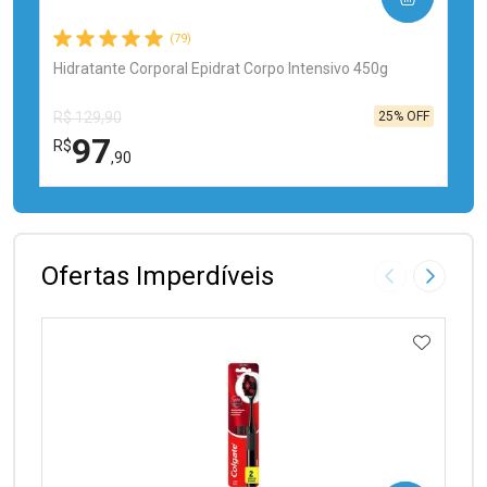
(79)
Hidratante Corporal Epidrat Corpo Intensivo 450g
25% OFF
R$ 129,90
97
R$
,90
FECHAR
FECHAR
Laboratório
Por Menos
Ofertas Imperdíveis
Imagem Anter
Próxima
ADICIO
Ativar Desconto