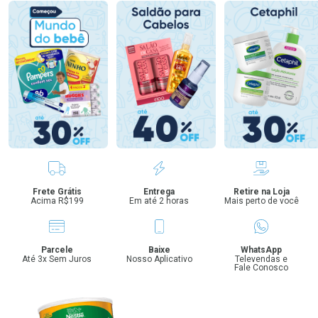
Benefícios
Frete Grátis
Entrega
Retire na Loja
Acima R$199
Em até 2 horas
Mais perto de você
Parcele
Baixe
WhatsApp
Até 3x Sem Juros
Nosso Aplicativo
Televendas e
Fale Conosco