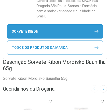
Confira todos os produtos da
KIBON
nas
Drogaria São Paulo. Somos a Farmácia
com a maior variedade e qualidade do
Brasil.
SORVETE KIBON
TODOS OS PRODUTOS DA MARCA
Descrição Sorvete Kibon Mordisko Baunilha
65g
Sorvete Kibon Mordisko Baunilha 65g
Queridinhos da Drogaria
Imagem A
Pró
ADICIONAR AOS FAVORITOS
ADIC