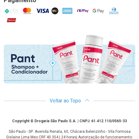
Pagamento
PIX
MasterCard
VISA
ELO
AMEX
NuPay
Google Pay
Diners Club
Hipercard
Promoção em Destaque
Voltar ao Topo
Copyright
Copyright © Drogaria São Paulo S.A. | CNPJ: 61.412.110/0565-33
São Paulo - SP: Avenida Renata, 60, Chácara Belenzinho - Vila Formosa
Gislaine Lima Meo CRF 40.354 | 24 horas| Autorização de funcionamento: