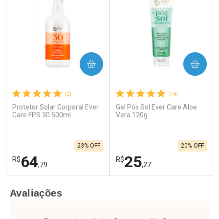
COMPRAR
COMPRAR
(2)
(14)
Protetor Solar Corporal Ever
Gel Pós Sol Ever Care Aloe
Care FPS 30 500ml
Vera 120g
23% OFF
20% OFF
64
25
R$
R$
,79
,27
FECHAR
F
FECHAR
F
Avaliações
Laboratório
Laboratório
Por Menos
Por Menos