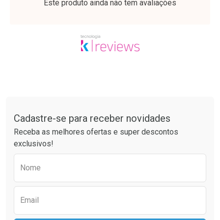
Este produto ainda não tem avaliações
Tudo sobre a Drogaria São Paulo
Cadastre-se para receber novidades
Ativar Desconto
Ativar Desconto
Receba as melhores ofertas e super descontos
Comprar sem Desconto
Comprar sem Desconto
exclusivos!
Por R$ 64,79/cada
Por R$ 25,27/cada
Comprar sem Desconto
Comprar sem Desconto
Preencha o formulário abaixo para receber 
Por R$ 64,79/cada
Por R$ 25,27/cada
Nome
Email