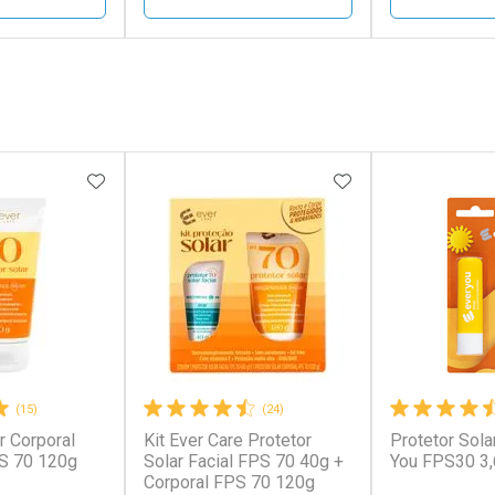
FECHAR
FECHAR
FECHAR
FECHAR
rio
Laboratório
Laborató
os
Por Menos
Por Men
FAVORITOS
ADICIONAR AOS FAVORITOS
ADICIONAR AOS 
(15)
(24)
r Corporal
Kit Ever Care Protetor
Protetor Sola
conto
Ativar Desconto
Ativar Desc
S 70 120g
Solar Facial FPS 70 40g +
You FPS30 3
Corporal FPS 70 120g