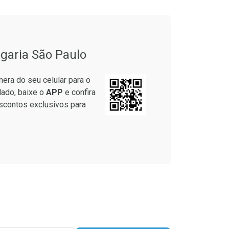
onto
Ativar Desconto
garia São Paulo
em Desconto
Comprar sem Desconto
em Desconto
Comprar sem Desconto
era do seu celular para o
9/cada
Por R$ 24,29/cada
9/cada
Por R$ 24,29/cada
lado, baixe o
APP
e confira
scontos exclusivos para