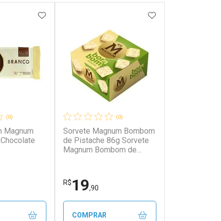
FAVORITOS
ADICIONAR AOS FAVORITOS
ADICIONAR AOS 
(0)
(0)
on Magnum
Sorvete Magnum Bombom
 Chocolate
de Pistache 86g Sorvete
Magnum Bombom de
Pistache 85g
19
R$
,90
COMPRAR