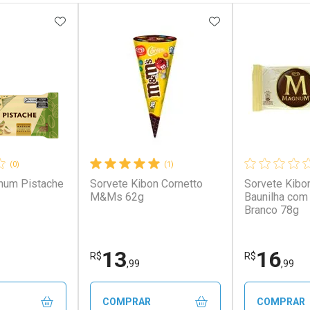
FAVORITOS
ADICIONAR AOS FAVORITOS
ADICIONAR AOS 
(0)
(1)
num Pistache
Sorvete Kibon Cornetto
Sorvete Kib
M&Ms 62g
Baunilha com
Branco 78g
13
16
R$
R$
,99
,99
COMPRAR
COMPRAR