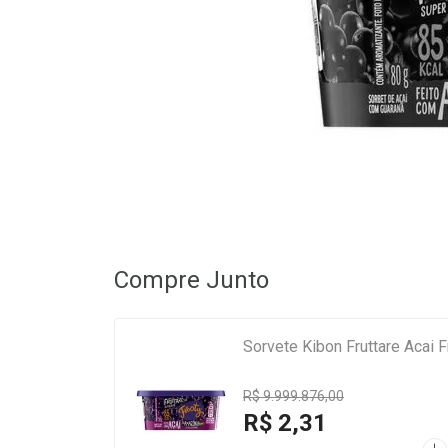
Compre Junto
Sorvete Kibon Fruttare Acai 
R$ 9.999.876,00
R$ 2,31