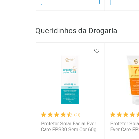
FECHAR
FECHAR
Queridinhos da Drogaria
Laboratório
Laborató
Por Menos
Por Men
ADICIONAR AOS 
(21)
Protetor Solar Facial Ever
Protetor Sola
Ativar Desconto
Ativar Des
Care FPS30 Sem Cor 60g
Ever Care FP