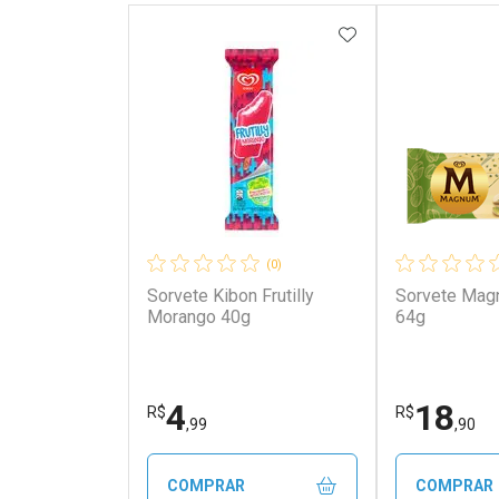
ADICIONAR AOS 
(0)
Sorvete Kibon Frutilly
Sorvete Mag
Morango 40g
64g
4
18
R$
R$
,99
,90
COMPRAR
COMPRAR