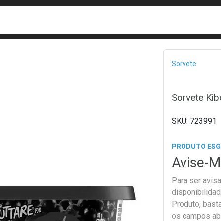
busca
isa?
Bread
Sorvete
Sorvete Kib
723991
PRODUTO ES
Avise-M
Para ser avis
disponibilida
Produto, bast
os campos ab