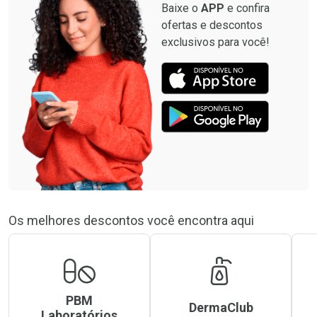
Baixe o
APP
e confira
ofertas e descontos
exclusivos para você!
Os melhores descontos você encontra aqui
PBM
DermaClub
Laboratórios