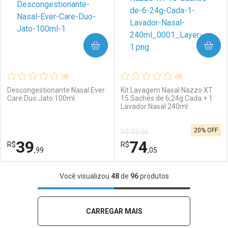
COMPRAR
COMPRAR
(0)
(0)
Descongestionante Nasal Ever
Kit Lavagem Nasal Nazzo XT
Care Duo Jato 100ml
15 Sachês de 6,24g Cada + 1
Lavador Nasal 240ml
Ativar Desconto
Ativar Desconto
20% OFF
R$ 92,56
Comprar sem Desconto
Comprar sem Desconto
39
74
R$
Comprar sem Desconto
R$
Comprar sem Desconto
Por R$ 7,99/cada
Por R$ 74,89/cada
,99
,05
Por R$ 7,99/cada
Por R$ 74,89/cada
FECHAR
FECHAR
F
F
Você visualizou
48
de
96
produtos
Laboratório
Por Menos
Laboratório
Por Menos
CARREGAR MAIS