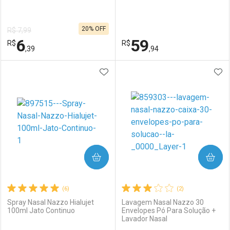
Ativar Desconto
Ativar Desconto
20% OFF
R$ 7,99
Comprar sem Desconto
Comprar sem Desconto
6
59
R$
Comprar sem Desconto
R$
Comprar sem Desconto
Por R$ 82,16/cada
Por R$ 54,35/cada
,39
,94
Por R$ 82,16/cada
Por R$ 54,35/cada
ADICIONAR AOS FAVORITOS
ADI
FECHAR
FECHAR
F
F
Laboratório
Por Menos
Laboratório
Por Menos
COMPRAR
COMPRAR
(6)
(2)
Spray Nasal Nazzo Hialujet
Lavagem Nasal Nazzo 30
100ml Jato Continuo
Envelopes Pó Para Solução +
Lavador Nasal
Ativar Desconto
Ativar Desconto