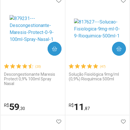
ADICIONAR AOS FAVORITOS
ADI
FECHAR
FECHAR
F
F
Laboratório
Por Menos
Laboratório
Por Menos
COMPRAR
COMPRAR
(20)
(47)
Descongestionante Maresis
Solução Fisiológica 9mg/ml
Protect 0,9% 100ml Spray
(0,9%) Rioquímica 500ml
Nasal
Ativar Desconto
Ativar Desconto
Comprar sem Desconto
Comprar sem Desconto
59
11
R$
Comprar sem Desconto
R$
Comprar sem Desconto
Por R$ 38,51/cada
Por R$ 54,97/cada
,30
,87
Por R$ 38,51/cada
Por R$ 54,97/cada
ADICIONAR AOS FAVORITOS
ADI
FECHAR
FECHAR
F
F