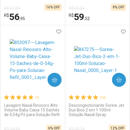
16% OFF
9% OFF
R$ 67,59
R$ 65,59
Comprar sem Desconto
Comprar sem Desconto
56
59
R$
Comprar sem Desconto
R$
Comprar sem Desconto
Por R$ 6,39/cada
Por R$ 59,94/cada
,95
,52
Por R$ 6,39/cada
Por R$ 59,94/cada
ADICIONAR AOS FAVORITOS
ADI
FECHAR
FECHAR
F
F
Laboratório
Por Menos
Laboratório
Por Menos
COMPRAR
COMPRAR
(1)
(14)
Lavagem Nasal Rinosoro Alto
Descongestionante Sorine Jet
Volume Baby Caixa 15 Sachês
Duo Bico 2 em 1 100ml
de 0,54g Pó para Solução Refil
Solução Nasal Spray
Ativar Desconto
Ativar Desconto
6% OFF
12% OFF
R$ 39,99
R$ 50,39