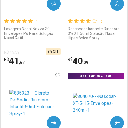
COMPRAR
COMPRAR
(9)
(9)
Lavagem Nasal Nazzo 30
Descongestionante Rinosoro
Envelopes Pó Para Solução
3% XT 50ml Solução Nasal
Nasal Refil
Hipertônica Spray
Ativar Desconto
Ativar Desconto
9% OFF
R$ 45,59
Comprar sem Desconto
Comprar sem Desconto
41
40
R$
Comprar sem Desconto
R$
Comprar sem Desconto
Por R$ 16,82/cada
Por R$ 46,52/cada
,67
,09
Por R$ 16,82/cada
Por R$ 46,52/cada
ADICIONAR AOS FAVORITOS
FECHAR
FECHAR
DESC. LABORATÓRIO
F
F
Laboratório
Por Menos
Laboratório
Por Menos
COMPRAR
COMPRAR