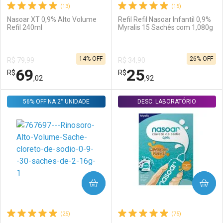
(13)
(15)
Nasoar XT 0,9% Alto Volume
Refil Refil Nasoar Infantil 0,9%
Refil 240ml
Myralis 15 Sachês com 1,080g
Ativar Desconto
Ativar Desconto
14% OFF
26% OFF
R$ 79,99
R$ 34,90
Comprar sem Desconto
Comprar sem Desconto
69
25
R$
Comprar sem Desconto
R$
Comprar sem Desconto
Por R$ 36,62/cada
Por R$ 75,99/cada
,02
,92
Por R$ 36,62/cada
Por R$ 75,99/cada
56% OFF NA 2° UNIDADE
FECHAR
FECHAR
DESC. LABORATÓRIO
F
F
Laboratório
Por Menos
Laboratório
Por Menos
COMPRAR
COMPRAR
(25)
(75)