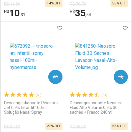
14% OFF
55% OFF
R$ 11,99
R$ 79,79
Comprar sem Desconto
Comprar sem Desconto
10
35
R$
Comprar sem Desconto
R$
Comprar sem Desconto
Por R$ 6,07/cada
Por R$ 7,19/cada
,31
,54
Por R$ 6,07/cada
Por R$ 7,19/cada
ADICIONAR AOS FAVORITOS
ADI
FECHAR
FECHAR
F
F
Laboratório
Por Menos
Laboratório
Por Menos
COMPRAR
COMPRAR
(50)
(54)
Descongestionante Rinosoro
Descongestionante Neosoro
Jet 0,9% Infantil 100ml
Fluid Alto Volume 0,9% 30
Solução Nasal Spray
sachês + Frasco 240ml
Ativar Desconto
Ativar Desconto
27% OFF
56% OFF
R$ 52,53
R$ 95,85
Comprar sem Desconto
Comprar sem Desconto