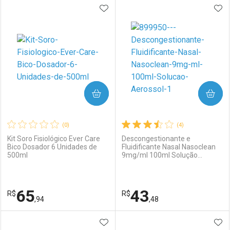
ADICIONAR AOS FAVORITOS
ADI
FECHAR
FECHAR
F
F
Laboratório
Por Menos
Laboratório
Por Menos
COMPRAR
COMPRAR
(0)
(4)
Kit Soro Fisiológico Ever Care
Descongestionante e
Bico Dosador 6 Unidades de
Fluidificante Nasal Nasoclean
500ml
9mg/ml 100ml Solução
Ativar Desconto
Ativar Desconto
Aerossol
Comprar sem Desconto
Comprar sem Desconto
65
43
R$
Comprar sem Desconto
R$
Comprar sem Desconto
Por R$ 9,49/cada
Por R$ 74,15/cada
,94
,48
Por R$ 9,49/cada
Por R$ 74,15/cada
ADICIONAR AOS FAVORITOS
ADI
FECHAR
FECHAR
F
F