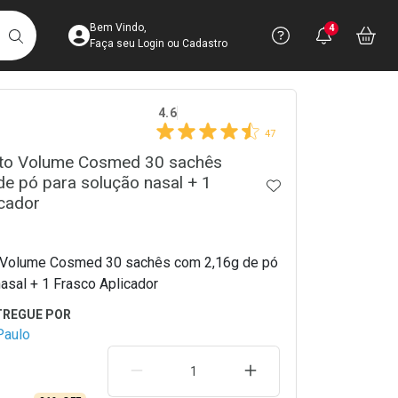
Acesse sua Conta
Precisa de 
Notific
Aces
Bem Vindo,
4
Você po
notifica
Vo
it
BUSCAR
Ver Recursos 
Faça seu Login ou Cadastro
crumb
4.6
Atendimento ao 
47
lto Volume Cosmed 30 sachês
Central de Ajud
e pó para solução nasal + 1
ADICIONAR AOS 
Televendas
cador
4003-3393
o Volume Cosmed 30 sachês com 2,16g de pó
asal + 1 Frasco Aplicador
Paulo
REMOVER UMA UNIDADE
AUMENTAR UMA UNIDA