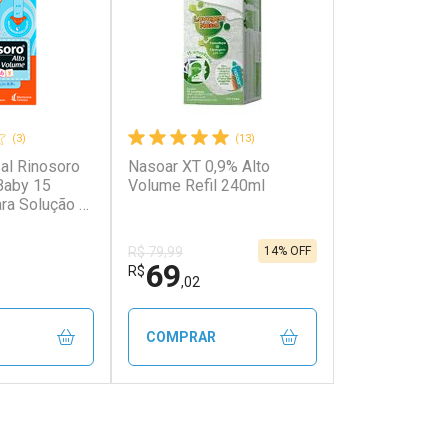
(3)
(13)
al Rinosoro
Nasoar XT 0,9% Alto
Baby 15
Volume Refil 240ml
ra Solução +
po Dosador
14% OFF
R$ 79,99
69
R$
,02
COMPRAR
FECHAR
FECHAR
FECHAR
FECHAR