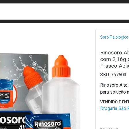
busca
isa?
Bread
Soro Fisiológico
Rinosoro A
com 2,16g d
Frasco Apli
767603
Rinosoro Alt
para solução n
Drogaria São 