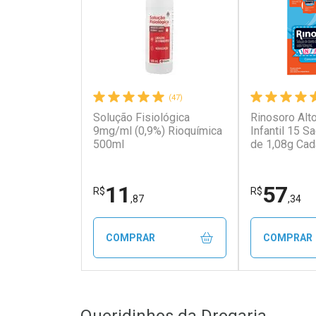
(47)
Solução Fisiológica
Rinosoro Alt
9mg/ml (0,9%) Rioquímica
Infantil 15 
500ml
de 1,08g Cad
Aplicador de
11
57
R$
R$
,87
,34
COMPRAR
COMPRAR
FECHAR
FECHAR