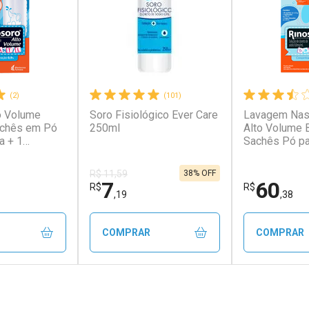
(2)
(101)
o Volume
Soro Fisiológico Ever Care
Lavagem Nas
Sachês em Pó
250ml
Alto Volume 
a + 1
Sachês Pó pa
 120ml
Seringa + Co
38% OFF
R$ 11,59
7
60
R$
R$
,19
,38
COMPRAR
COMPRAR
FECHAR
FECHAR
FECHAR
FECHAR