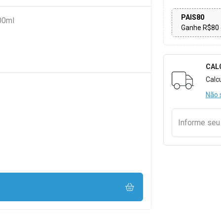
PAIS80
00ml
Ganhe R$80 
CAL
Formulári
Calc
Não 
Informe se