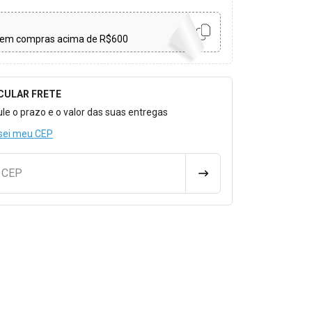
em compras acima de R$600
CULAR FRETE
o para Calcular o Frete
ule o prazo e o valor das suas entregas
sei meu CEP
u CEP
CALCULAR FRETE