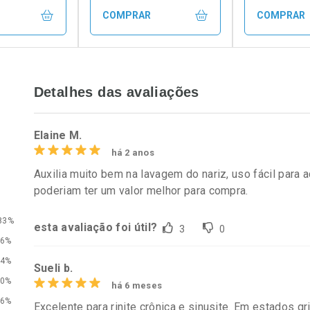
COMPRAR
COMPRAR
FECHAR
FECHAR
FECHAR
FECHAR
Detalhes das avaliações
rio
Laboratório
Laborató
os
Por Menos
Por Men
Elaine M.
há 2 anos
Auxilia muito bem na lavagem do nariz, uso fácil para 
poderiam ter um valor melhor para compra.
83%
esta avaliação foi útil?
3
0
6%
4%
Sueli b.
0%
há 6 meses
conto
Ativar Desconto
Ativar Desc
6%
Excelente para rinite crônica e sinusite. Em estados gr