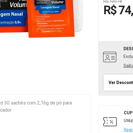
R$ 100,18
R$ 74
DES
Excl
Saib
Ver Descont
d 30 sachês com 2,16g de pó para
icador
CUP
Util
Regr