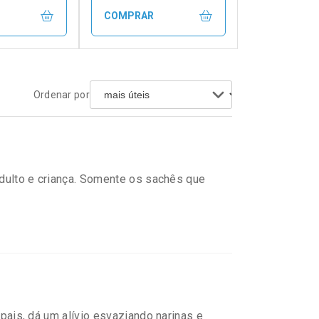
COMPRAR
FECHAR
FECHAR
FECHAR
FECHAR
Ordenar por
rio
Laboratório
os
Por Menos
adulto e criança. Somente os sachês que
onto
Ativar Desconto
ipais, dá um alívio esvaziando narinas e