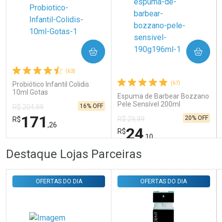
Ativar Desconto
COMPRAR
COMPRAR
Comprar sem Desconto
Comprar sem Desconto
Por R$ 31,35/cada
Por R$ 31,35/cada
(63)
(67)
Probiótico Infantil Colidis
10ml Gotas
Espuma de Barbear Bozzano
Pele Sensível 200ml
16% OFF
R$ 204,99
171
20% OFF
R$ 29,99
R$
,26
24
R$
,10
FECHAR
FECHAR
FEC
FEC
Destaque Lojas Parceiras
Laboratório
Laboratório
Por Menos
Por Menos
OFERTAS DO DIA
OFERTAS DO DIA