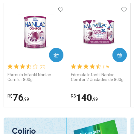
ADICIONAR AOS FAVORITOS
ADIC
COMPRAR
COMPRAR
(72)
(19)
Fórmula Infantil Nanlac
Fórmula Infantil Nanlac
Comfor 800g
Comfor 2 Unidades de 800g
76
140
R$
R$
,99
,99
FECHAR
FECHAR
FEC
FEC
Laboratório
Laboratório
Por Menos
Por Menos