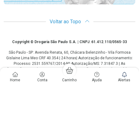
Voltar ao Topo
Copyright
Copyright © Drogaria São Paulo S.A. | CNPJ: 61.412.110/0565-33
São Paulo - SP: Avenida Renata, 60, Chácara Belenzinho - Vila Formosa
Gislaine Lima Meo CRF 40.354 | 24 horas| Autorização de funcionamento:
Processo: 2531.559767/2014-90 Autorização/MS: 7.31847.3 | As
informações contidas neste site, como promoções e ofertas de remédios e
medicamentos, não devem ser usadas para automedicação e não
Home
Conta
Carrinho
Ajuda
Alertas
substituem, em hipótese alguma, a medicação prescrita pelo profissional da
área médica. Somente o médico está em condições de diagnosticar
qualquer problema de saúde e prescrever o tratamento adequado. Os
preços e as promoções são válidos apenas para compras via internet. As
fotos contidas em nosso site são meramente ilustrativas. *Preços e
disponibilidade sujeitos a alterações no decorrer do dia. Antibióticos e
antimicrobianos vendas apenas em lojas físicas ou televendas. Portaria nº
344 - 01/02/1999 - Ministério da Saúde. Horário de funcionamento Central
de Vendas e Atendimento ao Cliente 4003 3393 ou 0800 779 8767 de
domingo a domingo das 08h00 às 20h00.