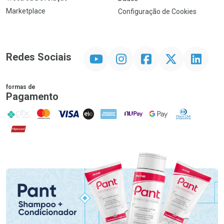
Marketplace
Configuração de Cookies
YouTube
Instagram
Facebook
Twitter
Linkedin
Redes Sociais
formas de
Pagamento
PIX
MasterCard
VISA
ELO
AMEX
NuPay
Google Pay
Diners Club
Hipercard
Promoção em Destaque