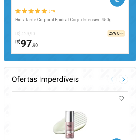
(79)
Hidratante Corporal Epidrat Corpo Intensivo 450g
25% OFF
R$ 129,90
97
R$
,90
FECHAR
FECHAR
Laboratório
Por Menos
Ofertas Imperdíveis
Imagem Anter
Próxima
ADICIO
Ativar Desconto