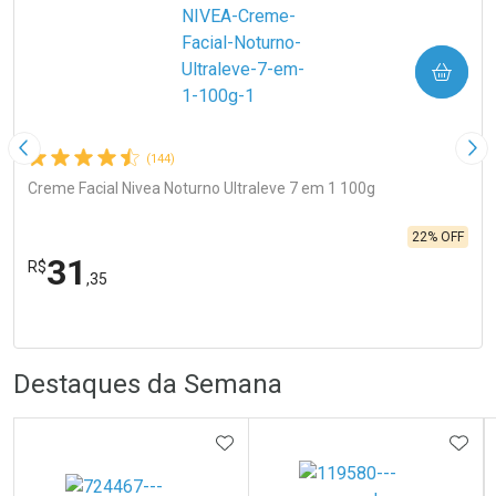
COMPRAR
Imagem Anterior
Pró
(144)
Creme Facial Nivea Noturno Ultraleve 7 em 1 100g
22% OFF
31
R$
,35
FECHA
FECHA
Laboratório
Por Menos
R
R
Destaques da Semana
ADICIONAR AOS FAVORITOS
ADIC