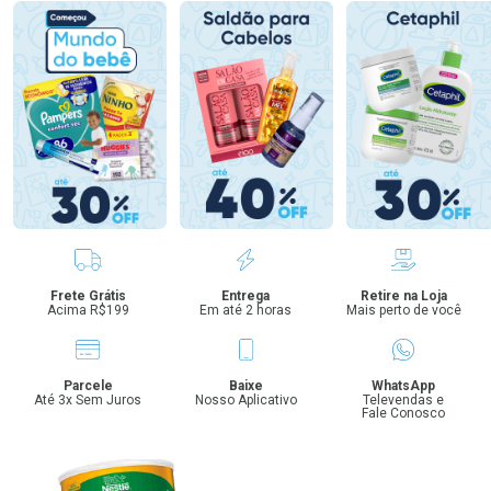
Benefícios
Frete Grátis
Entrega
Retire na Loja
Acima R$199
Em até 2 horas
Mais perto de você
Parcele
Baixe
WhatsApp
Até 3x Sem Juros
Nosso Aplicativo
Televendas e
Fale Conosco