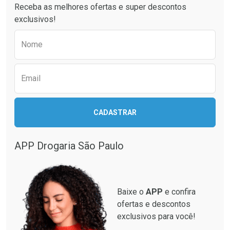
Receba as melhores ofertas e super descontos
exclusivos!
Preencha o formulário abaixo para receber 
Nome
Email
Ativar Desconto
Ativar Desconto
CADASTRAR
Comprar sem Desconto
Comprar sem Desconto
Comprar sem Desconto
Comprar sem Desconto
Por R$ 137,94/cada
Por R$ 87,99/cada
Por R$ 137,94/cada
Por R$ 87,99/cada
APP Drogaria São Paulo
Baixe o
APP
e confira
ofertas e descontos
exclusivos para você!