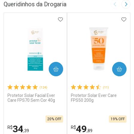
Queridinhos da Drogaria
Imagem A
Pró
ADICIONAR AOS FAVORITOS
ADIC
COMPRAR
COMPRAR
(124)
(11)
Protetor Solar Facial Ever
Protetor Solar Ever Care
Care FPS70 Sem Cor 40g
FPS50 200g
20% OFF
19% OFF
34
49
R$
R$
,39
,89