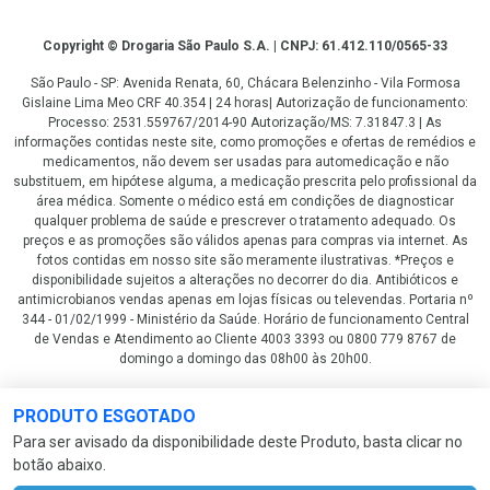
Copyright
Copyright © Drogaria São Paulo S.A. | CNPJ: 61.412.110/0565-33
São Paulo - SP: Avenida Renata, 60, Chácara Belenzinho - Vila Formosa
Gislaine Lima Meo CRF 40.354 | 24 horas| Autorização de funcionamento:
Processo: 2531.559767/2014-90 Autorização/MS: 7.31847.3 | As
informações contidas neste site, como promoções e ofertas de remédios e
medicamentos, não devem ser usadas para automedicação e não
substituem, em hipótese alguma, a medicação prescrita pelo profissional da
área médica. Somente o médico está em condições de diagnosticar
qualquer problema de saúde e prescrever o tratamento adequado. Os
preços e as promoções são válidos apenas para compras via internet. As
fotos contidas em nosso site são meramente ilustrativas. *Preços e
disponibilidade sujeitos a alterações no decorrer do dia. Antibióticos e
antimicrobianos vendas apenas em lojas físicas ou televendas. Portaria nº
344 - 01/02/1999 - Ministério da Saúde. Horário de funcionamento Central
de Vendas e Atendimento ao Cliente 4003 3393 ou 0800 779 8767 de
domingo a domingo das 08h00 às 20h00.
LGPD Aceite os Cookies
PRODUTO ESGOTADO
Para ser avisado da disponibilidade deste Produto, basta clicar no
botão abaixo.