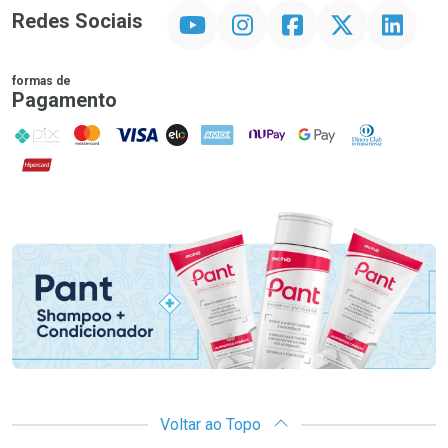
YouTube
Instagram
Facebook
Twitter
Linkedin
Redes Sociais
formas de
Pagamento
PIX
MasterCard
VISA
ELO
AMEX
NuPay
Google Pay
Diners Club
Hipercard
Promoção em Destaque
Voltar ao Topo