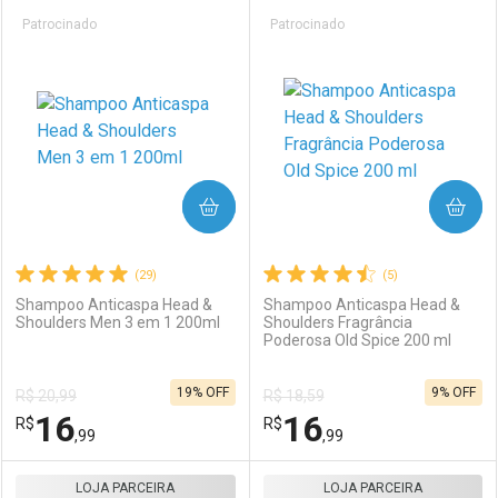
Prateleira
Patrocinado
Patrocinado
COMPRAR
COMPRAR
(29)
(5)
Shampoo Anticaspa Head &
Shampoo Anticaspa Head &
Shoulders Men 3 em 1 200ml
Shoulders Fragrância
Poderosa Old Spice 200 ml
19% OFF
9% OFF
R$ 20,99
R$ 18,59
16
16
R$
R$
,99
,99
LOJA PARCEIRA
FECHAR
FECHAR
LOJA PARCEIRA
F
F