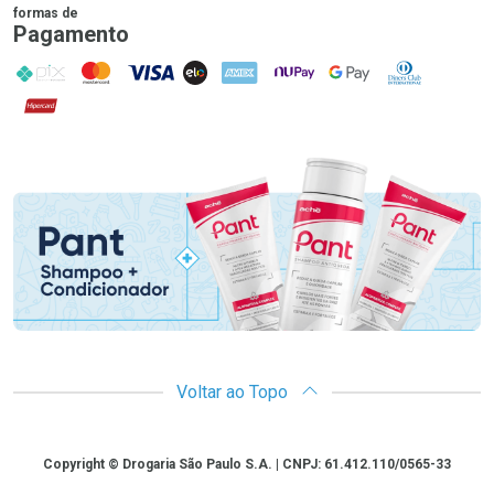
formas de
Pagamento
PIX
MasterCard
VISA
ELO
AMEX
NuPay
Google Pay
Diners Club
Hipercard
Promoção em Destaque
Voltar ao Topo
Copyright
Copyright © Drogaria São Paulo S.A. | CNPJ: 61.412.110/0565-33