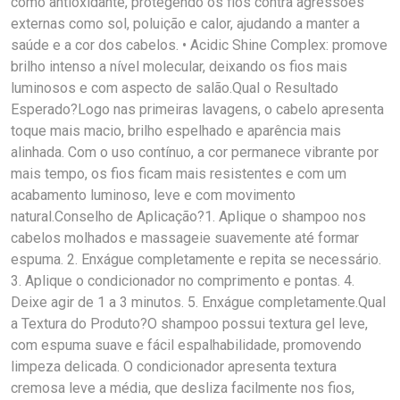
como antioxidante, protegendo os fios contra agressões
externas como sol, poluição e calor, ajudando a manter a
saúde e a cor dos cabelos. • Acidic Shine Complex: promove
brilho intenso a nível molecular, deixando os fios mais
luminosos e com aspecto de salão.Qual o Resultado
Esperado?Logo nas primeiras lavagens, o cabelo apresenta
toque mais macio, brilho espelhado e aparência mais
alinhada. Com o uso contínuo, a cor permanece vibrante por
mais tempo, os fios ficam mais resistentes e com um
acabamento luminoso, leve e com movimento
natural.Conselho de Aplicação?1. Aplique o shampoo nos
cabelos molhados e massageie suavemente até formar
espuma. 2. Enxágue completamente e repita se necessário.
3. Aplique o condicionador no comprimento e pontas. 4.
Deixe agir de 1 a 3 minutos. 5. Enxágue completamente.Qual
a Textura do Produto?O shampoo possui textura gel leve,
com espuma suave e fácil espalhabilidade, promovendo
limpeza delicada. O condicionador apresenta textura
cremosa leve a média, que desliza facilmente nos fios,