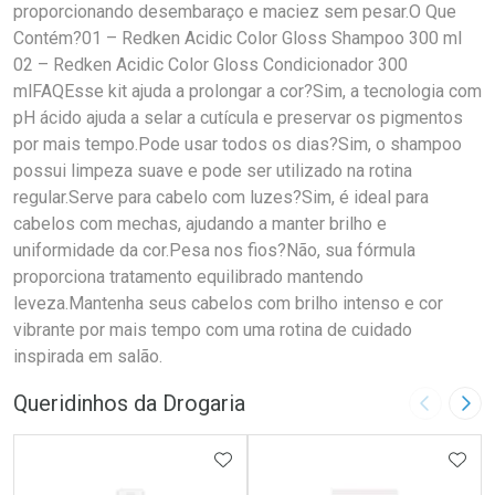
proporcionando desembaraço e maciez sem pesar.O Que
Contém?01 – Redken Acidic Color Gloss Shampoo 300 ml
02 – Redken Acidic Color Gloss Condicionador 300
mlFAQEsse kit ajuda a prolongar a cor?Sim, a tecnologia com
pH ácido ajuda a selar a cutícula e preservar os pigmentos
por mais tempo.Pode usar todos os dias?Sim, o shampoo
possui limpeza suave e pode ser utilizado na rotina
regular.Serve para cabelo com luzes?Sim, é ideal para
cabelos com mechas, ajudando a manter brilho e
uniformidade da cor.Pesa nos fios?Não, sua fórmula
proporciona tratamento equilibrado mantendo
leveza.Mantenha seus cabelos com brilho intenso e cor
vibrante por mais tempo com uma rotina de cuidado
inspirada em salão.
Queridinhos da Drogaria
Imagem A
Pró
ADICIONAR AOS FAVORITOS
ADIC