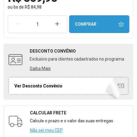
ou
6
x
de
R$ 84,98
REMOVER UMA UNIDADE
AUMENTAR UMA UNIDADE
COMPRAR
DESCONTO
CONVÊNIO
Exclusivo para clientes cadastrados no programa
Saiba Mais
Ver Desconto Convênio
CALCULAR FRETE
Formulário para Calcular o Frete
Calcule o prazo e o valor das suas entregas
Não sei meu CEP