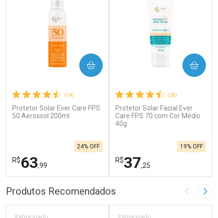
COMPRAR
COMPRAR
(14)
(26)
Protetor Solar Ever Care FPS
Protetor Solar Facial Ever
50 Aerossol 200ml
Care FPS 70 com Cor Médio
40g
24% OFF
19% OFF
63
37
R$
R$
,99
,25
FECHAR
F
FECHAR
F
Produtos Recomendados
Imagem A
Pró
Laboratório
Laboratório
Por Menos
Por Menos
Patrocinado
Patrocinado