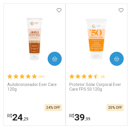
ADICIONAR AOS FAVORITOS
ADIC
COMPRAR
COMPRAR
(41)
(4)
Autobronzeador Ever Care
Protetor Solar Corporal Ever
120g
Care FPS 50 120g
24% OFF
20% OFF
24
39
R$
R$
,29
,99