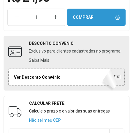
REMOVER UMA UNIDADE
AUMENTAR UMA UNIDADE
COMPRAR
DESCONTO
CONVÊNIO
Exclusivo para clientes cadastrados no programa
Saiba Mais
Ver Desconto Convênio
CALCULAR FRETE
Formulário para Calcular o Frete
Calcule o prazo e o valor das suas entregas
Não sei meu CEP