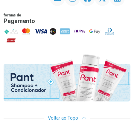
formas de
Pagamento
PIX
MasterCard
VISA
ELO
AMEX
NuPay
Google Pay
Diners Club
Hipercard
Promoção em Destaque
Voltar ao Topo