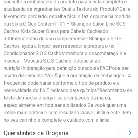
consulte a embalagem do produto para a lista completa e
atualizada de ingredientes.Qual a Textura do Produto?Gel e
levemente perolado; espalha fácil e faz espuma na medida
da rotina.O Que Contém?- 01 – Shampoo Salon Line SOS
Cachos Kids Super Oleos para Cabelo Cacheado
300mlSugestão de uso complementar- Shampoo S.O.S
Cachos: ajuda a limpar sem ressecar e prepara o fio.-
Condicionador S.O.S Cachos: melhora o desembaraço e a
maciez.- Máscara S.O.S Cachos: potencializa
nutrição/hidratação para definição duradoura.FAQPode ser
usado diariamente?Verifique a orientação da embalagem. A
frequência pode variar conforme o tipo de produto e a
necessidade do fio.É indicado para química?Recomenda-se
teste de mecha e seguir as orientações da marca,
especialmente em fios sensibilizados.Se você quer uma
rotina mais prática e com resultado visível, inclua este item
no seu carrinho e complete o cuidado com a linha.
Queridinhos da Drogaria
Imagem A
Pró