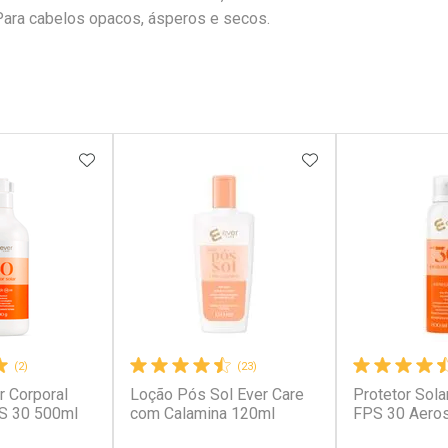
 Para cabelos opacos, ásperos e secos.
FAVORITOS
ADICIONAR AOS FAVORITOS
ADICIONAR AOS 
(2)
(23)
r Corporal
Loção Pós Sol Ever Care
Protetor Sola
PS 30 500ml
com Calamina 120ml
FPS 30 Aero