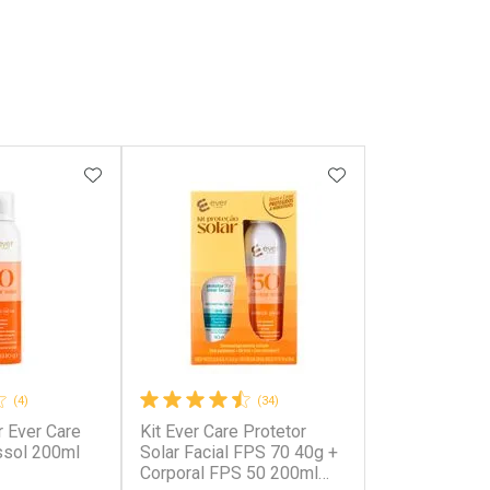
FAVORITOS
ADICIONAR AOS FAVORITOS
ADICIONAR AOS 
(4)
(34)
r Ever Care
Kit Ever Care Protetor
ssol 200ml
Solar Facial FPS 70 40g +
Corporal FPS 50 200ml