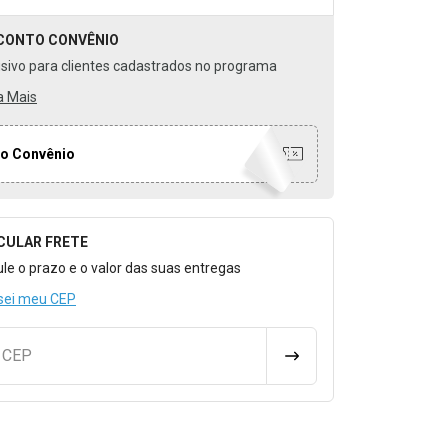
CONTO
CONVÊNIO
usivo para clientes cadastrados no programa
a Mais
o Convênio
CULAR FRETE
o para Calcular o Frete
ule o prazo e o valor das suas entregas
sei meu CEP
u CEP
CALCULAR FRETE