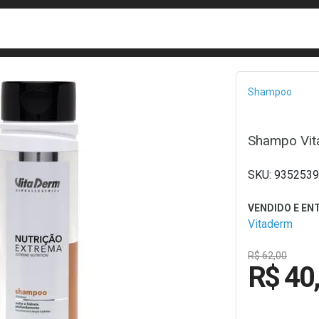
busca
isa?
Bread
Shampoo
Shampo Vit
9352539
Vitaderm
R$ 62,00
R$ 40