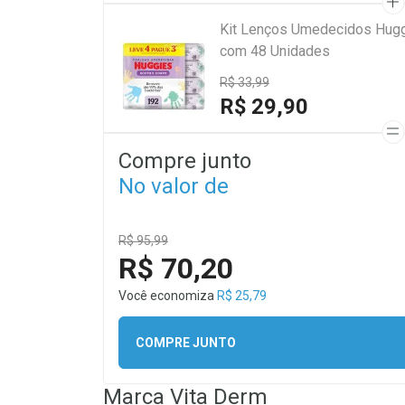
Kit Lenços Umedecidos Hugg
com 48 Unidades
R$ 33,99
R$ 29,90
Compre junto
No valor de
R$ 95,99
R$ 70,20
Você economiza
R$ 25,79
COMPRE JUNTO
Marca
Vita Derm