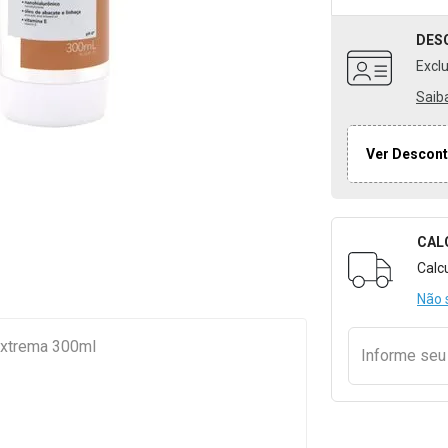
DES
Excl
Saib
Ver Descont
CAL
Formulári
Calc
Não 
Extrema 300ml
Informe se