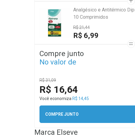
Analgésico e Antitérmico Di
10 Comprimidos
R$ 21,44
R$ 6,99
Compre junto
No valor de
R$ 31,09
R$ 16,64
Você economiza
R$ 14,45
COMPRE JUNTO
Marca
Elseve