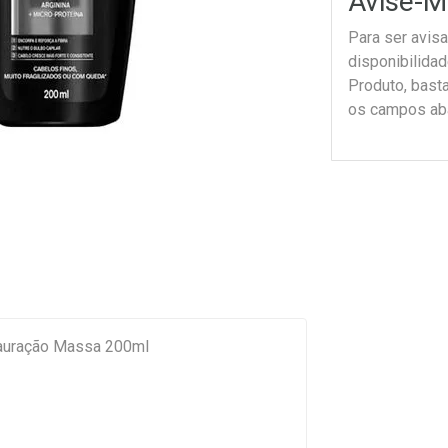
Avise-M
Para ser avis
disponibilida
Produto, bast
os campos ab
auração Massa 200ml