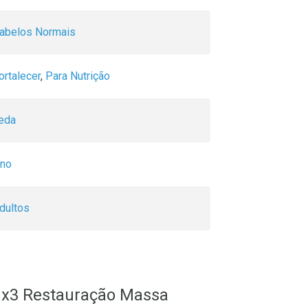
Cabelos Normais
ortalecer
,
Para Nutrição
eda
ino
dultos
gx3 Restauração Massa