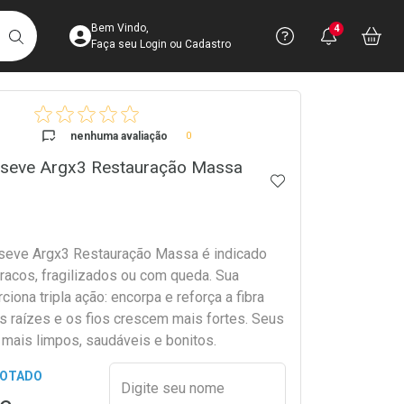
Acesse sua Conta
Precisa de 
Notific
Aces
Bem Vindo,
4
Você po
notifica
Vo
it
BUSCAR
Ver Recursos 
Faça seu Login ou Cadastro
crumb
Atendimento ao 
nenhuma avaliação
0
seve Argx3 Restauração Massa
Central de Ajud
ADICIONAR AOS 
Televendas
4003-3393
seve Argx3 Restauração Massa é indicado
fracos, fragilizados ou com queda. Sua
ciona tripla ação: encorpa e reforça a fibra
 as raízes e os fios crescem mais fortes. Seus
 mais limpos, saudáveis e bonitos.
Preencher nome e email para s
GOTADO
Digite seu nome