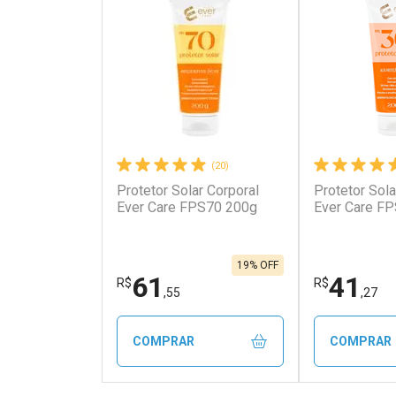
(20)
Protetor Solar Corporal
Protetor Sola
Ativar Desconto
Ativar Des
Ever Care FPS70 200g
Ever Care FP
Comprar sem Desconto
Comprar s
Comprar sem Desconto
Comprar s
Por R$ 52,59/cada
Por R$ 57,9
Por R$ 52,59/cada
Por R$ 57,9
19% OFF
61
41
R$
R$
,55
,27
COMPRAR
COMPRAR