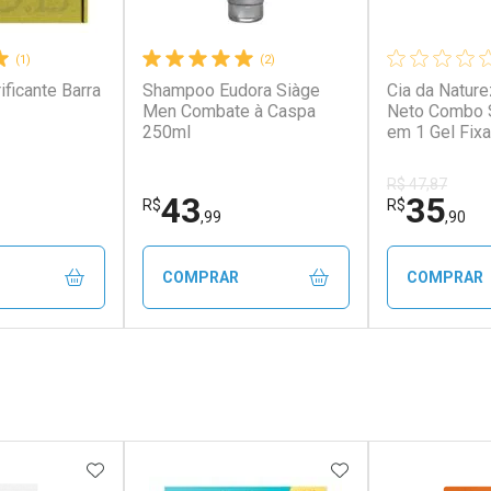
(1)
(2)
ficante Barra
Shampoo Eudora Siàge
Cia da Natur
Men Combate à Caspa
Neto Combo 
250ml
em 1 Gel Fix
R$ 47,87
43
35
R$
R$
,99
,90
COMPRAR
COMPRAR
FECHAR
FECHAR
FECHAR
FECHAR
rio
Laboratório
Laborató
os
Por Menos
Por Men
FAVORITOS
ADICIONAR AOS FAVORITOS
ADICIONAR AOS 