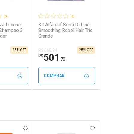
(0)
(0)
eza Luccas
Kit Alfaparf Semi Di Lino
Shampoo 3
Smoothing Rebel Hair Trio
ador
Grande
25% OFF
25% OFF
R$ 668,94
501
R$
,70
COMPRAR
FECHAR
FECHAR
FECHAR
FECHAR
rio
Laboratório
os
Por Menos
FAVORITOS
ADICIONAR AOS FAVORITOS
ADICIONAR AOS 