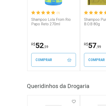
(1)
Shampoo Lola From Rio
Shampoo Puri
Papo Reto 270ml
B.O.B 80g
52
57
R$
R$
,59
,99
COMPRAR
COMPRAR
FECHAR
FECHAR
Queridinhos da Drogaria
Laboratório
Laborató
Por Menos
Por Men
ADICIONAR AOS 