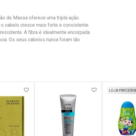
ção de Massa oferece uma tripla ação.
 e o cabelo cresce mais forte e consistente.
 resistente. A fibra é idealmente encorpada
cia. Os seus cabelos nunca foram tão
FAVORITOS
ADICIONAR AOS FAVORITOS
ADICIONAR AOS 
LOJA PARCEIRA