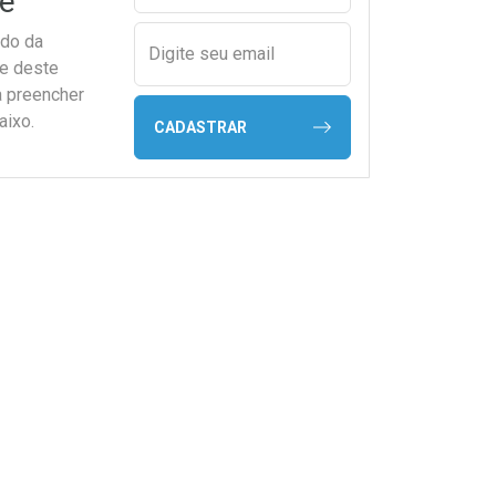
e
ado da
Digite seu email
de deste
a preencher
aixo.
CADASTRAR