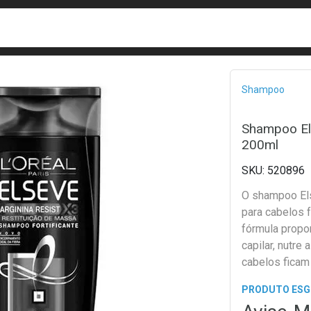
busca
isa?
Bread
Shampoo
Shampoo El
200ml
520896
O shampoo El
para cabelos 
fórmula propor
capilar, nutre
cabelos ficam
PRODUTO ES