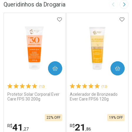
Queridinhos da Drogaria
Imagem A
Pró
ADICIONAR AOS FAVORITOS
ADIC
COMPRAR
COMPRAR
(12)
(12)
Protetor Solar Corporal Ever
Acelerador de Bronzeado
Care FPS 30 200g
Ever Care FPS6 120g
22% OFF
19% OFF
41
21
R$
R$
,27
,86