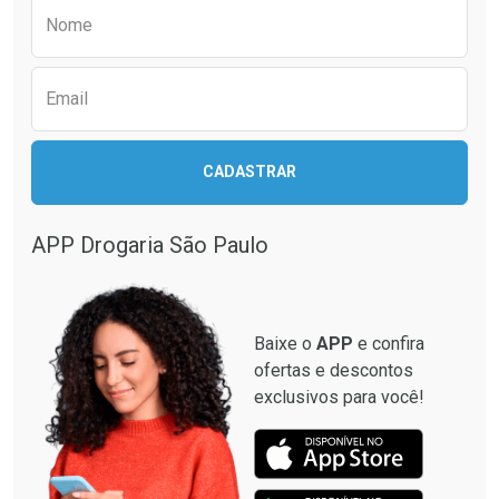
Preencha o formulário abaixo para receber 
Por R$ 33,22/cada
Por R$ 23,42/cada
Nome
Email
CADASTRAR
APP Drogaria São Paulo
Baixe o
APP
e confira
ofertas e descontos
exclusivos para você!