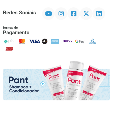
YouTube
Instagram
Facebook
Twitter
Linkedin
Redes Sociais
formas de
Pagamento
PIX
MasterCard
VISA
ELO
AMEX
NuPay
Google Pay
Diners Club
Hipercard
Promoção em Destaque