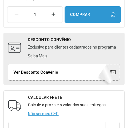
REMOVER UMA UNIDADE
AUMENTAR UMA UNIDADE
COMPRAR
DESCONTO
CONVÊNIO
Exclusivo para clientes cadastrados no programa
Saiba Mais
Ver Desconto Convênio
CALCULAR FRETE
Formulário para Calcular o Frete
Calcule o prazo e o valor das suas entregas
Não sei meu CEP