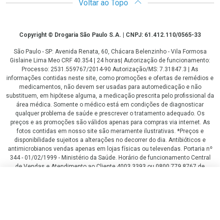
Voltar ao Topo
Copyright
Copyright © Drogaria São Paulo S.A. | CNPJ: 61.412.110/0565-33
São Paulo - SP: Avenida Renata, 60, Chácara Belenzinho - Vila Formosa
Gislaine Lima Meo CRF 40.354 | 24 horas| Autorização de funcionamento:
Processo: 2531.559767/2014-90 Autorização/MS: 7.31847.3 | As
informações contidas neste site, como promoções e ofertas de remédios e
medicamentos, não devem ser usadas para automedicação e não
substituem, em hipótese alguma, a medicação prescrita pelo profissional da
área médica. Somente o médico está em condições de diagnosticar
qualquer problema de saúde e prescrever o tratamento adequado. Os
preços e as promoções são válidos apenas para compras via internet. As
fotos contidas em nosso site são meramente ilustrativas. *Preços e
disponibilidade sujeitos a alterações no decorrer do dia. Antibióticos e
antimicrobianos vendas apenas em lojas físicas ou televendas. Portaria nº
344 - 01/02/1999 - Ministério da Saúde. Horário de funcionamento Central
de Vendas e Atendimento ao Cliente 4003 3393 ou 0800 779 8767 de
domingo a domingo das 08h00 às 20h00.
R$ 222,54
R$ 166,90
LGPD Aceite os Cookies
COMPRAR
ou
2
x
de
R$ 83,45