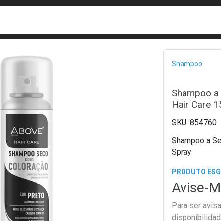
busca
isa?
Bread
Shampoo
Shampoo a 
Hair Care 1
854760
Shampoo a Sec
Spray
PRODUTO ES
Avise-M
Para ser avis
disponibilida