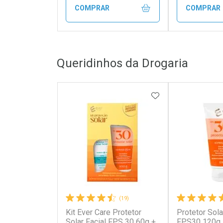
COMPRAR
COMPRAR
FECHAR
FECHAR
Queridinhos da Drogaria
Laboratório
Laborató
Por Menos
Por Men
ADICIONAR AOS 
(19)
Kit Ever Care Protetor
Protetor Sola
Ativar Desconto
Ativar Des
Solar Facial FPS 30 60g +
FPS30 120g