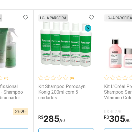
FAVORITOS
ADICIONAR AOS FAVORITOS
ADICIONAR AOS 
A
LOJA PARCEIRA
LOJA PARCEIRA
(0)
(0)
fissional
Kit Shampoo Peroxsyn
Kit L'Oréal P
 - Shampoo
König 200ml com 5
Shampoo Seri
icionador
unidades
Vitamino Col
-In 200ml Kit
Máscara para
Cor 250g + Ól
6% OFF
R$ 402,90
Absolut Repai
285
305
R$
R$
Quinoa 30ml 
,90
,90