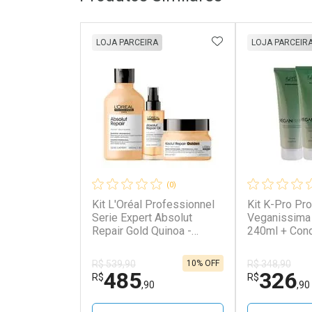
ADICIONAR AOS 
LOJA PARCEIRA
LOJA PARCEIR
(0)
Kit L'Oréal Professionnel
Kit K-Pro Pro
Serie Expert Absolut
Veganissima
Repair Gold Quinoa -
240ml + Cond
Shampoo 300ml +
230g + Leave
Máscara Golden 250g +
10% OFF
R$ 539,90
R$ 348,90
Óleo 90ml Kit
485
326
R$
R$
,90
,90