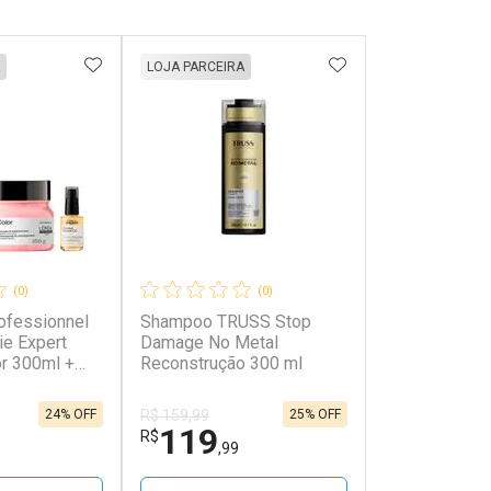
FAVORITOS
ADICIONAR AOS FAVORITOS
ADICIONAR AOS 
LOJA PARCEIRA
(0)
(0)
rofessionnel
Shampoo TRUSS Stop
e Expert
Damage No Metal
or 300ml +
Reconstrução 300 ml
 Cuidado Da
eo Capilar
24% OFF
25% OFF
R$ 159,99
r Gold
119
R$
Kit
,99