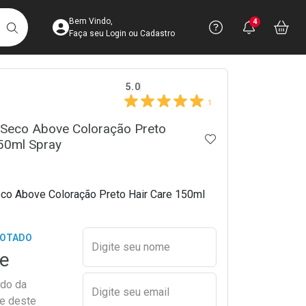
Acesse sua Conta
Precisa de 
Notific
Aces
Bem Vindo,
4
Você po
notifica
Vo
it
BUSCAR
Ver Recursos 
Faça seu Login ou Cadastro
crumb
5.0
Atendimento ao 
1
Central de Ajud
Seco Above Coloração Preto
ADICIONAR AOS 
50ml Spray
Televendas
4003-3393
o Above Coloração Preto Hair Care 150ml
Preencher nome e email para s
GOTADO
Digite seu nome
e
ado da
Digite seu email
de deste