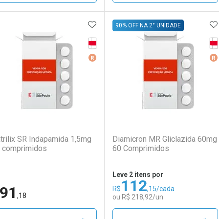
ADICIONAR AOS FAVORITOS
A
FECHAR
FECHAR
F
F
90% OFF NA 2° UNIDADE
Tarja Vermelha
Ta
aboratório
or Menos
Laboratório
Por Menos
Medicamento De Referência
Me
(0)
(0)
trilix SR Indapamida 1,5mg
Diamicron MR Gliclazida 60mg
 comprimidos
60 Comprimidos
Leve 2 itens por
112
91
R$
,15/cada
Ativar Desconto
Ativar Desconto
,18
ou R$ 218,92/un