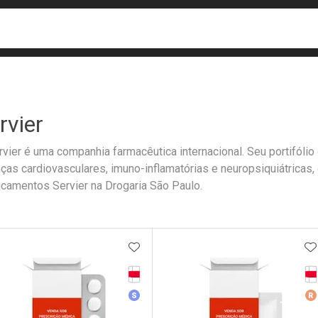
busca
isa?
rvier
rvier é uma companhia farmacêutica internacional. Seu portifól
ças cardiovasculares, imuno-inflamatórias e neuropsiquiátricas,
camentos Servier na Drogaria São Paulo.
ateleira
ADICIONAR AOS FAVORITOS
A
Tarja Vermelha
Ta
Medicamento Similar
Me