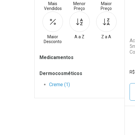
Mais
Menor
Maior
Vendidos
Preço
Preço
Maior
A a Z
Z a A
Ac
Desconto
5m
Co
Filtros
Medicamentos
R$
Dermocosméticos
Creme (1)
L
P