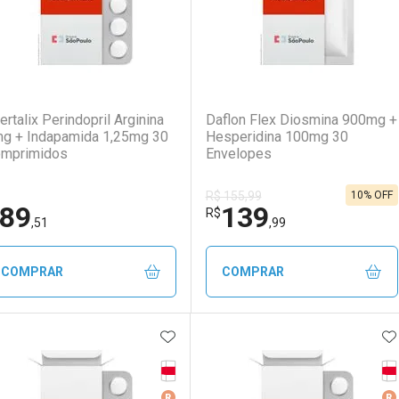
(0)
(0)
ertalix Perindopril Arginina
Daflon Flex Diosmina 900mg +
g + Indapamida 1,25mg 30
Hesperidina 100mg 30
mprimidos
Envelopes
10% OFF
R$ 155,99
89
139
R$
,51
,99
COMPRAR
COMPRAR
ADICIONAR AOS FAVORITOS
A
FECHAR
FECHAR
F
F
Tarja Vermelha
Ta
aboratório
or Menos
Laboratório
Por Menos
Medicamento De Referência
Me