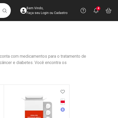
Acesse sua Conta
Precisa de 
Notific
Aces
Bem Vindo,
4
Você po
notifica
Vo
it
BUSCAR
Ver Recursos 
Faça seu Login ou Cadastro
Atendimento ao 
Central de Ajud
io conta com medicamentos para o tratamento de
Televendas
 câncer e diabetes. Você encontra os
4003-3393
DICIONAR AOS FAVORITOS
ADICIONAR AOS FAVORIT
rja Vermelha
Tarja Vermelha
dicamento De Referência
Medicamento Similar