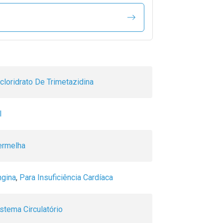
loridrato De Trimetazidina
l
ermelha
ngina
,
Para Insuficiência Cardíaca
stema Circulatório