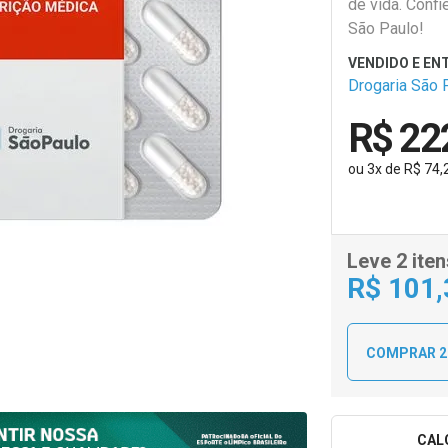
de vida. Confi
São Paulo!
Drogaria São 
R$ 22
ou
3
x
de
R$ 74,
Leve 2 iten
R$
101
COMPRAR 2
CAL