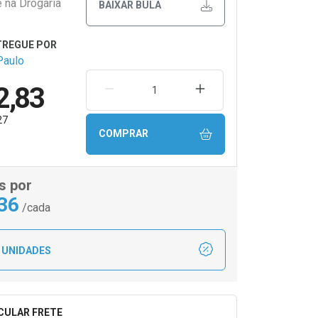
e na Drogaria
BAIXAR BULA
Paulo
2,83
REMOVER UMA UNIDADE
AUMENTAR UMA UNIDA
27
COMPRAR
s por
,36
/cada
 UNIDADES
CULAR FRETE