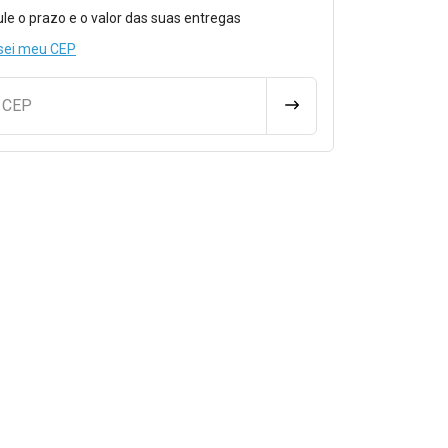
o para Calcular o Frete
ule o prazo e o valor das suas entregas
sei meu CEP
u CEP
CALCULAR FRETE