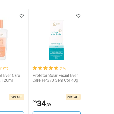
FAVORITOS
ADICIONAR AOS FAVORITOS
ADICIONAR AOS 
(23)
(124)
l Ever Care
Protetor Solar Facial Ever
a 120ml
Care FPS70 Sem Cor 40g
23% OFF
20% OFF
34
R$
,39