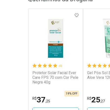
ADICIONAR AOS 
(5)
Protetor Solar Facial Ever
Gel Pós Sol 
Care FPS 70 com Cor Pele
Aloe Vera 12
Negra 40g
19% OFF
37
25
R$
R$
,25
,27