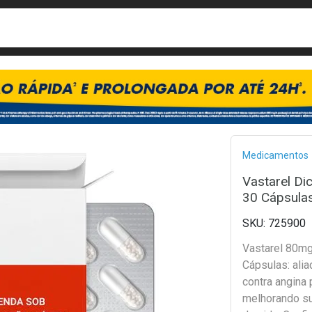
busca
isa?
Bread
Medicamentos
Vastarel Di
30 Cápsula
725900
Vastarel 80mg
Cápsulas: ali
contra angina 
melhorando su