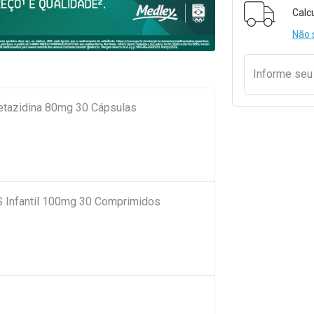
Formulári
Calc
Não 
Informe se
metazidina 80mg 30 Cápsulas
S Infantil 100mg 30 Comprimidos