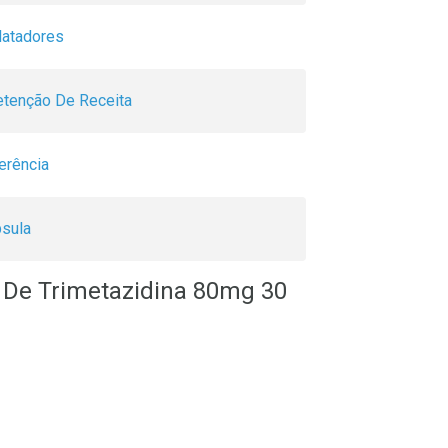
latadores
tenção De Receita
erência
sula
o De Trimetazidina 80mg 30