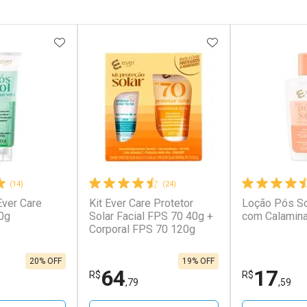
FAVORITOS
ADICIONAR AOS FAVORITOS
ADICIONAR AOS 
(14)
(24)
Ever Care
Kit Ever Care Protetor
Loção Pós So
0g
Solar Facial FPS 70 40g +
com Calamin
Corporal FPS 70 120g
20% OFF
19% OFF
64
17
R$
R$
,79
,59