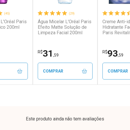
(45)
(29)
L'Oréal Paris
Água Micelar L'Oréal Paris
Creme Anti-i
conto
Ativar Desconto
Ativar Desc
ico 200ml
Efeito Matte Solução de
Hidratante Fa
Limpeza Facial 200ml
Paris Revitali
FPS20 49g
em Desconto
Comprar sem Desconto
Comprar s
em Desconto
Comprar sem Desconto
Comprar s
4/cada
Por R$ 41,27/cada
Por R$ 28,7
4/cada
Por R$ 41,27/cada
Por R$ 28,7
31
93
R$
R$
,59
,59
COMPRAR
COMPRAR
FECHAR
FECHAR
FECHAR
FECHAR
rio
Laboratório
Laborató
os
Por Menos
Por Men
Este produto ainda não tem avaliações