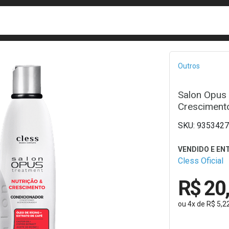
busca
isa?
Bread
Outros
Salon Opus 
Cresciment
9353427
Cless Oficial
R$ 20
ou
4
x
de
R$ 5,2