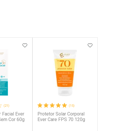
FAVORITOS
ADICIONAR AOS FAVORITOS
ADICIONAR AOS 
(21)
(15)
r Facial Ever
Protetor Solar Corporal
Sem Cor 60g
Ever Care FPS 70 120g