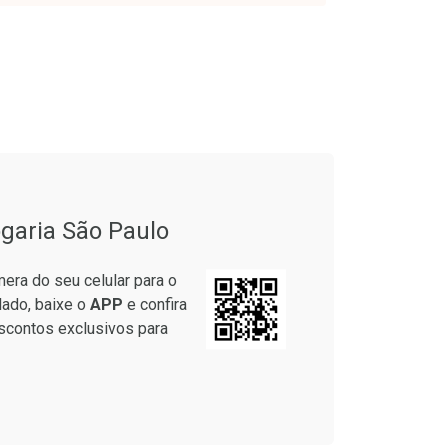
onto
Ativar Desconto
garia São Paulo
em Desconto
Comprar sem Desconto
em Desconto
Comprar sem Desconto
era do seu celular para o
9/cada
Por R$ 83,59/cada
9/cada
Por R$ 83,59/cada
lado, baixe o
APP
e confira
scontos exclusivos para