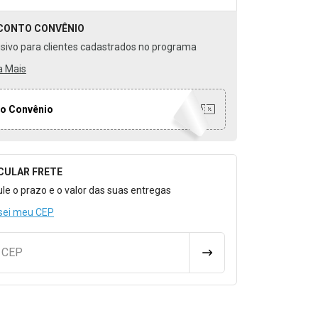
CONTO
CONVÊNIO
usivo para clientes cadastrados no programa
a Mais
o Convênio
CULAR FRETE
o para Calcular o Frete
ule o prazo e o valor das suas entregas
sei meu CEP
u CEP
CALCULAR FRETE