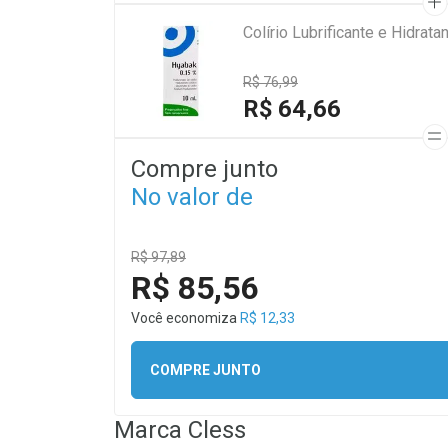
Colírio Lubrificante e Hidra
R$ 76,99
R$ 64,66
Compre junto
No valor de
R$ 97,89
R$ 85,56
Você economiza
R$ 12,33
COMPRE JUNTO
Marca
Cless