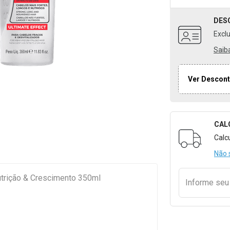
DES
Excl
Saib
Ver Descont
CAL
Formulári
Calc
Não 
n Opus Condicionador Nutrição & Crescimento 350ml
Informe se