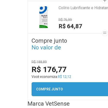
Colírio Lubrificante e Hidra
R$ 76,99
R$ 64,87
Compre junto
No valor de
R$ 188,89
R$ 176,77
Você economiza
R$ 12,12
COMPRE JUNTO
Marca
VetSense