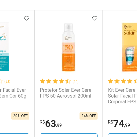
rio
Laboratório
Laborató
os
Por Menos
Por Men
FAVORITOS
ADICIONAR AOS FAVORITOS
ADICIONAR AOS 
(21)
(14)
r Facial Ever
Protetor Solar Ever Care
Kit Ever Care
conto
Ativar Desconto
Ativar Desc
Sem Cor 60g
FPS 50 Aerossol 200ml
Solar Facial 
Corporal FPS
Aerossol
em Desconto
Comprar sem Desconto
Comprar s
em Desconto
Comprar sem Desconto
Comprar s
,94/cada
Por R$ 384,00/cada
Por R$ 132,
94/cada
Por R$ 384,00/cada
Por R$ 132,
20% OFF
24% OFF
63
74
R$
R$
,99
,99