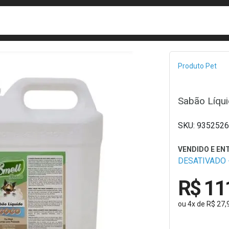
busca
isa?
Bread
Produto Pet
Sabão Líqui
9352526
DESATIVADO -
R$ 11
ou
4
x
de
R$ 27,