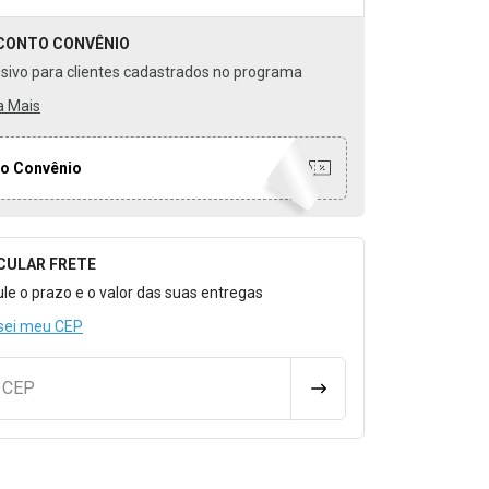
CONTO
CONVÊNIO
usivo para clientes cadastrados no programa
a Mais
o Convênio
CULAR FRETE
o para Calcular o Frete
ule o prazo e o valor das suas entregas
sei meu CEP
u CEP
CALCULAR FRETE