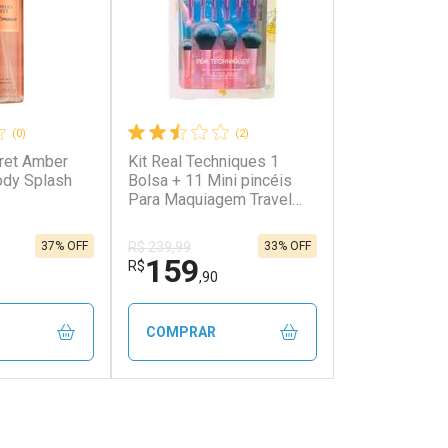
(0)
(2)
cret Amber
Kit Real Techniques 1
ody Splash
Bolsa + 11 Mini pincéis
Para Maquiagem Travel
Fantasy
37% OFF
33% OFF
R$ 239,99
159
R$
,90
COMPRAR
FECHAR
FECHAR
FECHAR
FECHAR