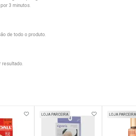
 por 3 minutos.
ão de todo o produto.
 resultado.
FAVORITOS
ADICIONAR AOS FAVORITOS
ADICIONAR AOS 
LOJA PARCEIRA
LOJA PARCEIRA