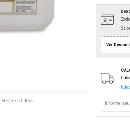
DES
Excl
Saib
Ver Descont
CAL
Formulári
Calc
Não 
Fresh - 5 Litros
Informe se