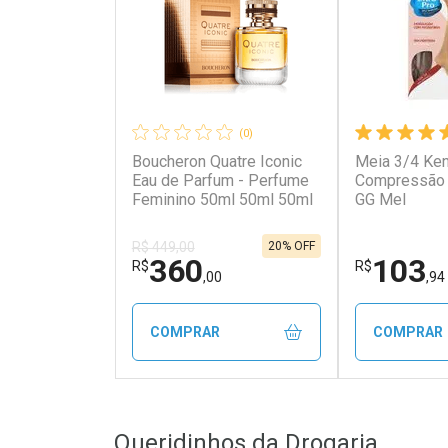
(0)
Boucheron Quatre Iconic
Meia 3/4 Ken
Eau de Parfum - Perfume
Compressão 
Feminino 50ml 50ml 50ml
GG Mel
20% OFF
R$ 449,00
360
103
R$
R$
,00
,94
COMPRAR
COMPRAR
FECHAR
FECHAR
Queridinhos da Drogaria