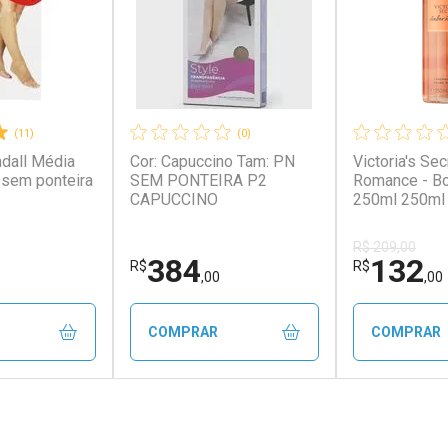
(11)
(0)
dall Média
Cor: Capuccino Tam: PN
Victoria's Se
sem ponteira
SEM PONTEIRA P2
Romance - B
CAPUCCINO
250ml 250ml
R$ 209,00
384
132
R$
R$
,00
,00
COMPRAR
COMPRAR
FECHAR
FECHAR
FECHAR
FECHAR