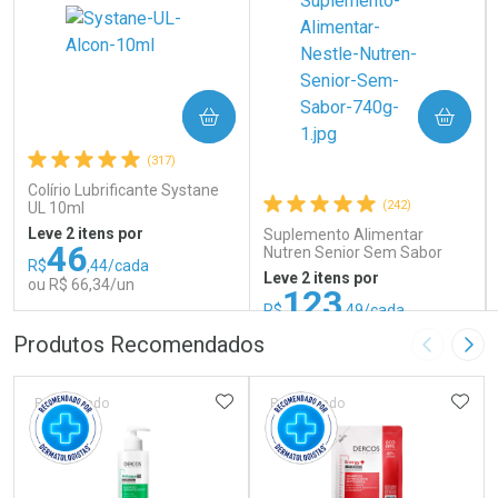
COMPRAR
COMPRAR
(317)
Colírio Lubrificante Systane
(242)
UL 10ml
Leve 2 itens por
Suplemento Alimentar
46
Nutren Senior Sem Sabor
R$
,44/cada
740g
Leve 2 itens por
ou R$ 66,34/un
123
R$
,49/cada
ou R$ 137,21/un
FECHAR
FECHAR
FEC
FEC
Produtos Recomendados
Imagem A
Pró
Laboratório
Laboratório
Por Menos
Por Menos
ADICIONAR AOS FAVORITOS
ADIC
Patrocinado
Patrocinado