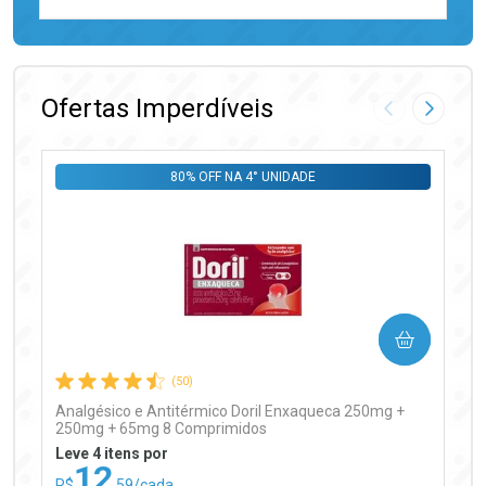
FECHAR
FECHAR
Laboratório
Por Menos
Ofertas Imperdíveis
Imagem Anter
Próxima
80% OFF NA 4° UNIDADE
Ativar Desconto
COMPRAR
Comprar sem Desconto
Comprar sem Desconto
Por R$ 97,90/cada
Por R$ 97,90/cada
(50)
Analgésico e Antitérmico Doril Enxaqueca 250mg +
250mg + 65mg 8 Comprimidos
Leve 4 itens por
12
R$
,59/cada