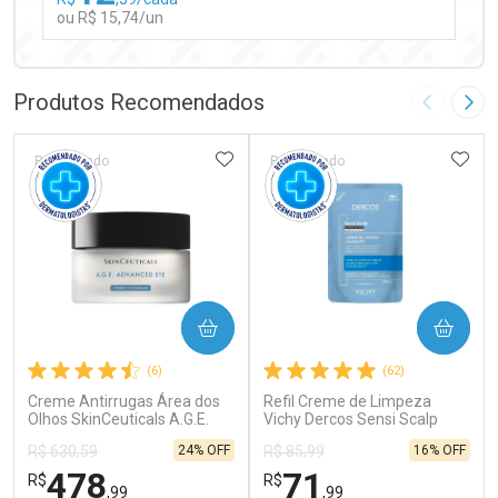
ou R$ 15,74/un
FECHAR
FECHAR
Laboratório
Por Menos
Produtos Recomendados
Imagem A
Pró
ADICIONAR AOS FAVORITOS
ADIC
Patrocinado
Patrocinado
Ativar Desconto
COMPRAR
COMPRAR
Comprar sem Desconto
Comprar sem Desconto
(6)
(62)
Por R$ 15,74/cada
Por R$ 15,74/cada
Creme Antirrugas Área dos
Refil Creme de Limpeza
Olhos SkinCeuticals A.G.E.
Vichy Dercos Sensi Scalp
Advanced Eye 15ml
200ml
24% OFF
16% OFF
R$ 630,59
R$ 85,99
478
71
R$
R$
,99
,99