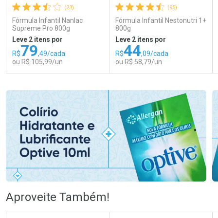
(23)
(95)
Fórmula Infantil Nanlac
Fórmula Infantil Nestonutri 1+
Supreme Pro 800g
800g
Leve 2 itens por
Leve 2 itens por
79
44
R$
,49/cada
R$
,09/cada
ou R$ 105,99/un
ou R$ 58,79/un
FECHAR
FECHAR
FEC
FEC
Laboratório
Laboratório
Por Menos
Por Menos
Ativar Desconto
Ativar Desconto
Aproveite Também!