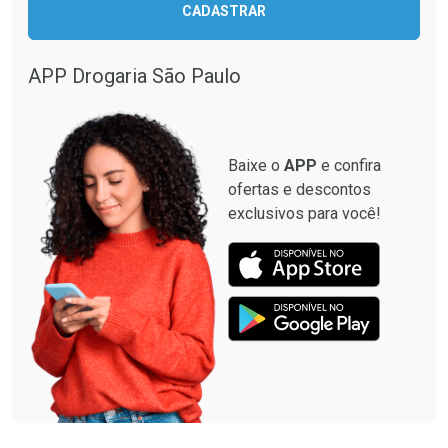
CADASTRAR
Comprar sem Desconto
Comprar sem Desconto
Comprar sem Desconto
Comprar sem Desconto
Por R$ 349,99/cada
Por R$ 87,99/cada
Por R$ 349,99/cada
Por R$ 87,99/cada
APP Drogaria São Paulo
Baixe o
APP
e confira
ofertas e descontos
exclusivos para você!