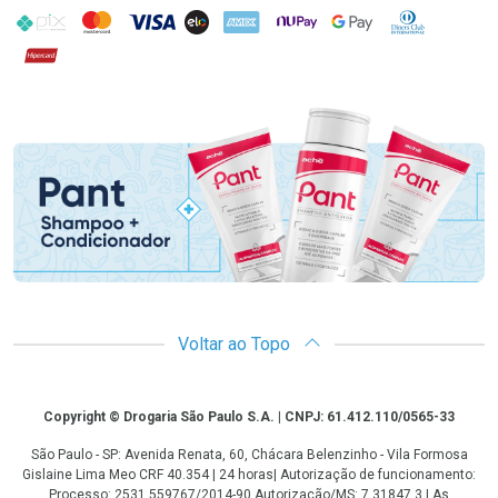
PIX
MasterCard
VISA
ELO
AMEX
NuPay
Google Pay
Diners Club
Hipercard
Promoção em Destaque
Voltar ao Topo
Copyright
Copyright © Drogaria São Paulo S.A. | CNPJ: 61.412.110/0565-33
São Paulo - SP: Avenida Renata, 60, Chácara Belenzinho - Vila Formosa
Gislaine Lima Meo CRF 40.354 | 24 horas| Autorização de funcionamento:
Processo: 2531.559767/2014-90 Autorização/MS: 7.31847.3 | As