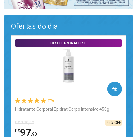
Ofertas do dia
DESC. LABORATÓRIO
COMPRAR
(79)
Hidratante Corporal Epidrat Corpo Intensivo 450g
25% OFF
R$ 129,90
97
R$
,90