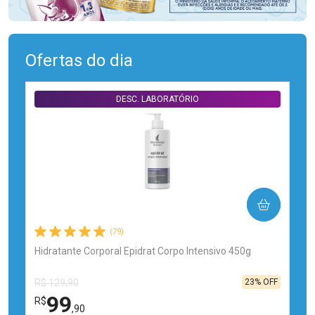
Ofertas do dia
DESC. LABORATÓRIO
COMPRAR
(79)
Hidratante Corporal Epidrat Corpo Intensivo 450g
23% OFF
R$ 129,90
99
R$
,90