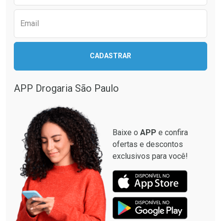
Email
Ativar Desconto
Ativar Desconto
CADASTRAR
Comprar sem Desconto
Comprar sem Desconto
Comprar sem Desconto
Comprar sem Desconto
Por R$ 87,99/cada
Por R$ 33,15/cada
Por R$ 87,99/cada
Por R$ 33,15/cada
APP Drogaria São Paulo
Baixe o
APP
e confira
ofertas e descontos
exclusivos para você!