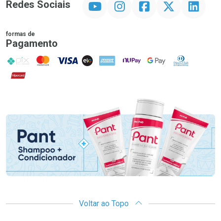
Redes Sociais
formas de
Pagamento
PIX
MasterCard
VISA
ELO
AMEX
NuPay
Google Pay
Diners Club
Hipercard
Promoção em Destaque
Voltar ao Topo