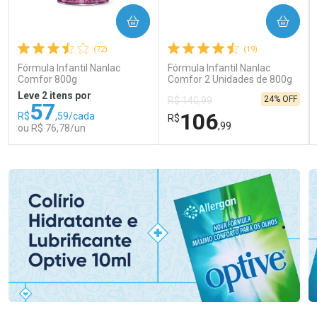
COMPRAR
COMPRAR
(72)
(19)
Fórmula Infantil Nanlac
Fórmula Infantil Nanlac
Comfor 800g
Comfor 2 Unidades de 800g
Leve 2 itens por
24% OFF
R$ 140,99
57
106
R$
,59/cada
R$
,99
ou R$ 76,78/un
FECHAR
FECHAR
FEC
FEC
Laboratório
Laboratório
Por Menos
Por Menos
Ativar Desconto
Ativar Desconto