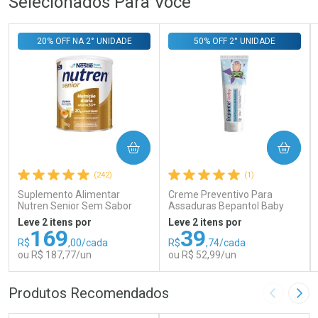
Selecionados Para Você
20% OFF NA 2° UNIDADE
50% OFF 2° UNIDADE
COMPRAR
COMPRAR
(242)
(1)
Suplemento Alimentar
Creme Preventivo Para
Nutren Senior Sem Sabor
Assaduras Bepantol Baby
740g
Toy Story Personagens
Leve 2 itens por
Leve 2 itens por
Sortidos 120g
169
39
R$
,00/cada
R$
,74/cada
ou R$ 187,77/un
ou R$ 52,99/un
FECHAR
FECHAR
FEC
FEC
Produtos Recomendados
Imagem A
Pró
Laboratório
Laboratório
Por Menos
Por Menos