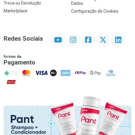
Troca ou Devolução
Dados
Marketplace
Configuração de Cookies
YouTube
Instagram
Facebook
Twitter
Linkedin
Redes Sociais
formas de
Pagamento
PIX
MasterCard
VISA
ELO
AMEX
NuPay
Google Pay
Diners Club
Hipercard
Promoção em Destaque