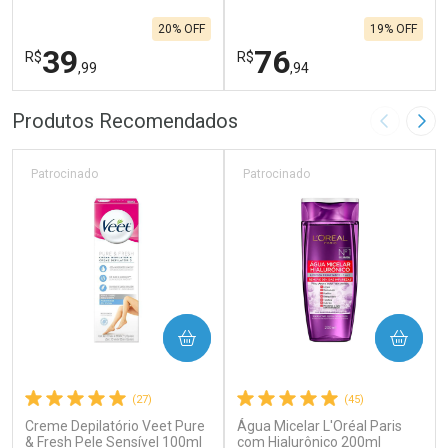
20% OFF
19% OFF
39
76
R$
R$
,99
,94
FECHAR
F
FECHAR
F
Produtos Recomendados
Imagem A
Pró
Laboratório
Laboratório
Por Menos
Por Menos
Patrocinado
Patrocinado
COMPRAR
COMPRAR
(27)
(45)
Creme Depilatório Veet Pure
Água Micelar L'Oréal Paris
Ativar Desconto
Ativar Desconto
& Fresh Pele Sensível 100ml
com Hialurônico 200ml