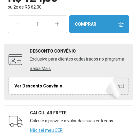
ou
2
x
de
R$ 62,00
REMOVER UMA UNIDADE
AUMENTAR UMA UNIDADE
COMPRAR
DESCONTO
CONVÊNIO
Exclusivo para clientes cadastrados no programa
Saiba Mais
Ver Desconto Convênio
CALCULAR FRETE
Formulário para Calcular o Frete
Calcule o prazo e o valor das suas entregas
Não sei meu CEP