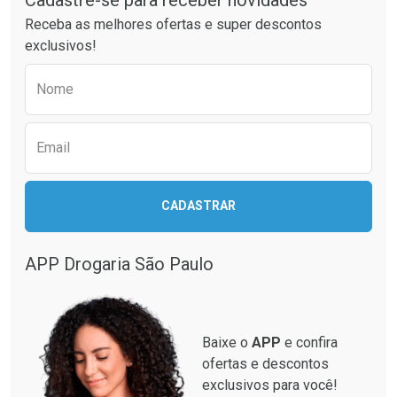
Ativar Desconto
Ativar Desconto
Receba as melhores ofertas e super descontos
Comprar sem Desconto
Comprar sem Desconto
exclusivos!
Por R$ 42,13/cada
Por R$ 34,99/cada
Comprar sem Desconto
Comprar sem Desconto
Preencha o formulário abaixo para receber 
Por R$ 42,13/cada
Por R$ 34,99/cada
Nome
Email
CADASTRAR
APP Drogaria São Paulo
Baixe o
APP
e confira
ofertas e descontos
exclusivos para você!