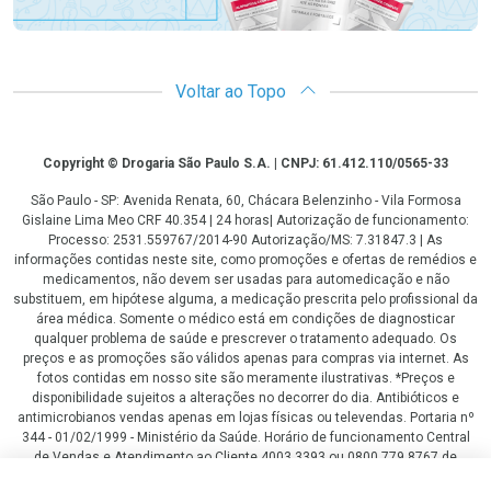
Voltar ao Topo
Copyright
Copyright © Drogaria São Paulo S.A. | CNPJ: 61.412.110/0565-33
São Paulo - SP: Avenida Renata, 60, Chácara Belenzinho - Vila Formosa
Gislaine Lima Meo CRF 40.354 | 24 horas| Autorização de funcionamento:
Processo: 2531.559767/2014-90 Autorização/MS: 7.31847.3 | As
informações contidas neste site, como promoções e ofertas de remédios e
medicamentos, não devem ser usadas para automedicação e não
substituem, em hipótese alguma, a medicação prescrita pelo profissional da
área médica. Somente o médico está em condições de diagnosticar
qualquer problema de saúde e prescrever o tratamento adequado. Os
preços e as promoções são válidos apenas para compras via internet. As
fotos contidas em nosso site são meramente ilustrativas. *Preços e
disponibilidade sujeitos a alterações no decorrer do dia. Antibióticos e
antimicrobianos vendas apenas em lojas físicas ou televendas. Portaria nº
344 - 01/02/1999 - Ministério da Saúde. Horário de funcionamento Central
de Vendas e Atendimento ao Cliente 4003 3393 ou 0800 779 8767 de
domingo a domingo das 08h00 às 20h00.
R$ 159,00