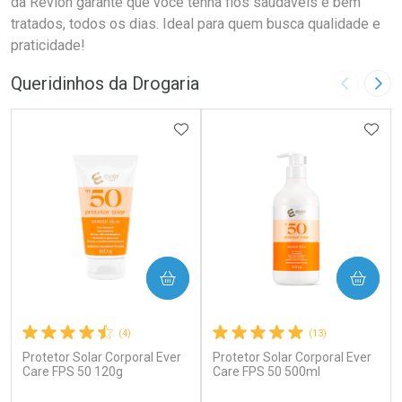
da Revlon garante que você tenha fios saudáveis e bem
tratados, todos os dias. Ideal para quem busca qualidade e
praticidade!
Queridinhos da Drogaria
Imagem A
Pró
ADICIONAR AOS FAVORITOS
ADIC
COMPRAR
COMPRAR
(4)
(13)
Protetor Solar Corporal Ever
Protetor Solar Corporal Ever
Care FPS 50 120g
Care FPS 50 500ml