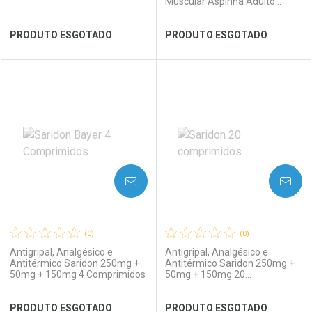
Muscular Aspirina Adulto
500mg 2 Comprimidos
Efervescentes
Ver Desconto Convênio
Ver Desconto Convênio
PRODUTO ESGOTADO
PRODUTO ESGOTADO
FECHAR
FECHAR
FEC
FEC
Laboratório
Por Menos
Laboratório
Por Menos
AVISE-ME
AVISE-ME
(0)
(0)
Antigripal, Analgésico e
Antigripal, Analgésico e
Antitérmico Saridon 250mg +
Antitérmico Saridon 250mg +
50mg + 150mg 4 Comprimidos
50mg + 150mg 20
Comprimidos
Ver Desconto Convênio
Ver Desconto Convênio
PRODUTO ESGOTADO
PRODUTO ESGOTADO