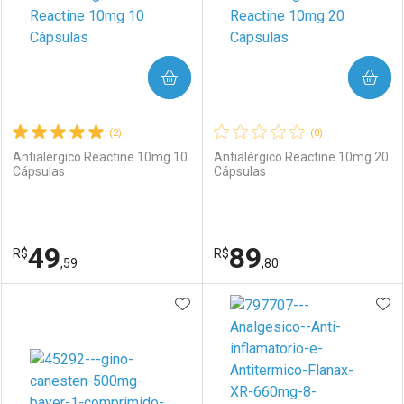
COMPRAR
COMPRAR
(2)
(0)
Antialérgico Reactine 10mg 10
Antialérgico Reactine 10mg 20
Cápsulas
Cápsulas
49
89
R$
R$
,59
,80
ADICIONAR AOS FAVORITOS
ADI
FECHAR
FECHAR
F
F
Laboratório
Por Menos
Laboratório
Por Menos