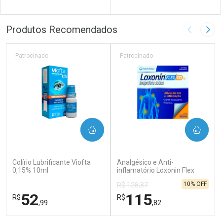
FECHAR
FECHAR
FEC
FEC
Produtos Recomendados
Imagem A
Pró
Laboratório
Por Menos
Laboratório
Por Menos
Patrocinado
Patrocinado
COMPRAR
COMPRAR
(79)
(90)
Colírio Lubrificante Viofta
Analgésico e Anti-
0,15% 10ml
inflamatório Loxonin Flex
100mg 7 Adesivos
10% OFF
R$ 128,87
Transdérmicos
Ver Desconto Convênio
Ver Desconto Convênio
52
115
R$
R$
,99
,82