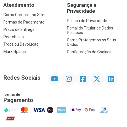
Atendimento
Segurança e
Privacidade
Como Comprar no Site
Política de Privacidade
Formas de Pagamento
Portal do Titular de Dados
Prazo de Entrega
Pessoais
Reembolso
Como Protegemos os Seus
Troca ou Devolução
Dados
Marketplace
Configuração de Cookies
YouTube
Instagram
Facebook
Twitter
Linkedin
Redes Sociais
formas de
Pagamento
PIX
MasterCard
VISA
ELO
AMEX
NuPay
Google Pay
Diners Club
Hipercard