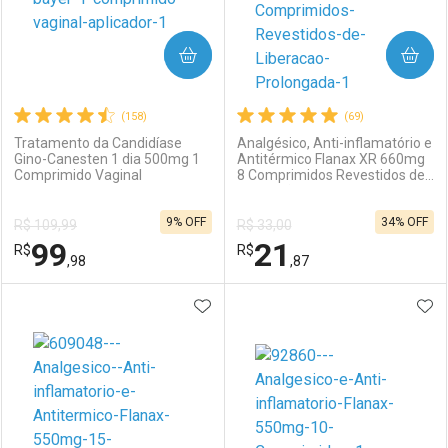
COMPRAR
COMPRAR
(158)
(69)
Tratamento da Candidíase
Analgésico, Anti-inflamatório e
Gino-Canesten 1 dia 500mg 1
Antitérmico Flanax XR 660mg
Comprimido Vaginal
8 Comprimidos Revestidos de
Ativar Desconto
Ativar Desconto
Liberação Prolongada
9% OFF
34% OFF
R$ 109,99
R$ 33,00
Comprar sem Desconto
Comprar sem Desconto
99
21
R$
Comprar sem Desconto
R$
Comprar sem Desconto
Por R$ 49,59/cada
Por R$ 89,80/cada
,98
,87
Por R$ 49,59/cada
Por R$ 89,80/cada
ADICIONAR AOS FAVORITOS
ADI
FECHAR
FECHAR
F
F
Laboratório
Por Menos
Laboratório
Por Menos