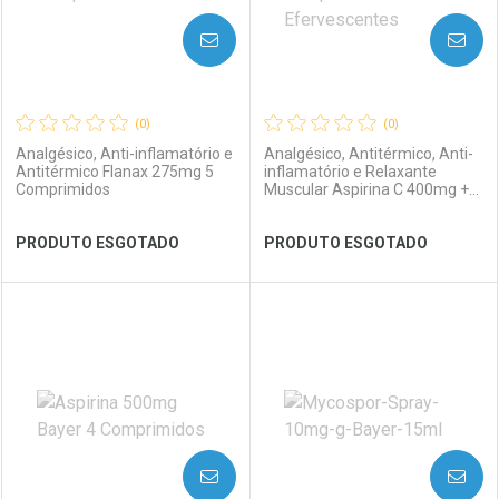
AVISE-ME
AVISE-ME
(0)
(0)
Analgésico, Anti-inflamatório e
Analgésico, Antitérmico, Anti-
Antitérmico Flanax 275mg 5
inflamatório e Relaxante
Comprimidos
Muscular Aspirina C 400mg +
200mg 2 Comprimidos
Efervescentes Morango
Ver Desconto Convênio
Ver Desconto Convênio
PRODUTO ESGOTADO
PRODUTO ESGOTADO
FECHAR
FECHAR
FEC
FEC
Laboratório
Por Menos
Laboratório
Por Menos
AVISE-ME
AVISE-ME