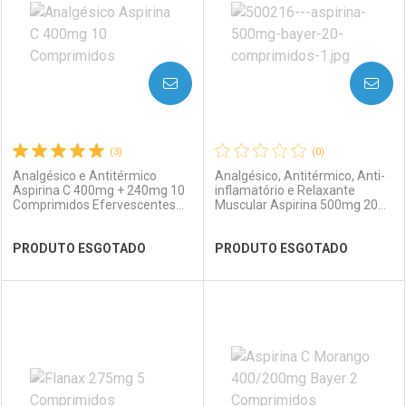
Laboratório
Por Menos
Laboratório
Por Menos
AVISE-ME
AVISE-ME
(3)
(0)
Analgésico e Antitérmico
Analgésico, Antitérmico, Anti-
Aspirina C 400mg + 240mg 10
inflamatório e Relaxante
Comprimidos Efervescentes
Muscular Aspirina 500mg 20
Limão
Comprimidos
Ver Desconto Convênio
Ver Desconto Convênio
PRODUTO ESGOTADO
PRODUTO ESGOTADO
FECHAR
FECHAR
FEC
FEC
Laboratório
Por Menos
Laboratório
Por Menos