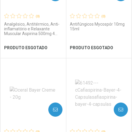
(0)
(0)
Analgésico, Antitérmico, Anti-
Antifúngicos Mycospór 10mg
inflamatório e Relaxante
15ml
Muscular Aspirina 500mg 4
Comprimidos
Ver Desconto Convênio
Ver Desconto Convênio
PRODUTO ESGOTADO
PRODUTO ESGOTADO
FECHAR
FECHAR
FEC
FEC
Laboratório
Por Menos
Laboratório
Por Menos
AVISE-ME
AVISE-ME
(0)
(0)