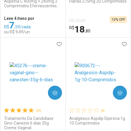
Aspirina C 400mg + 240mg 2
Flanax 275mg 20 Comprimidos
Comprimidos Efervescentes
Ativar Desconto
Ativar Desconto
Limão
Leve 4 itens por
10% OFF
R$ 20,99
7
Comprar sem Desconto
Comprar sem Desconto
18
R$
,59/cada
Comprar sem Desconto
R$
Comprar sem Desconto
Por R$ 108,89/cada
Por R$ 7,12/cada
,80
ou R$ 9,49/un
Por R$ 108,89/cada
Por R$ 7,12/cada
ADICIONAR AOS FAVORITOS
ADI
FECHAR
FECHAR
F
F
Laboratório
Por Menos
Laboratório
Por Menos
COMPRAR
COMPRAR
(55)
(0)
Tratamento Da Candidíase
Analgésico Aspdip Dipirona 1g
Gino-Caneste 6 dias 35g
10 Comprimidos
Creme Vaginal