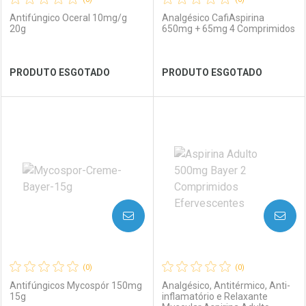
Antifúngico Oceral 10mg/g
Analgésico CafiAspirina
20g
650mg + 65mg 4 Comprimidos
Ver Desconto Convênio
Ver Desconto Convênio
PRODUTO ESGOTADO
PRODUTO ESGOTADO
FECHAR
FECHAR
FEC
FEC
Laboratório
Por Menos
Laboratório
Por Menos
AVISE-ME
AVISE-ME
(0)
(0)
Antifúngicos Mycospór 150mg
Analgésico, Antitérmico, Anti-
15g
inflamatório e Relaxante