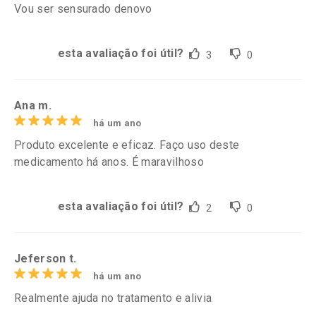
Vou ser sensurado denovo
esta avaliação foi útil?
3
0
Ana m.
há um ano
Produto excelente e eficaz. Faço uso deste
medicamento há anos. É maravilhoso
esta avaliação foi útil?
2
0
Jeferson t.
há um ano
Realmente ajuda no tratamento e alivia