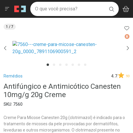
Drogaria São Paulo
Menu
Aces
Ir direto para a home
O que você precisa?
V
i
BUSCAR
Navegue pela página
Ir direto para o conteúdo
Faça a sua busca
Ir direto para a busca
Ir direto para a conta
AD
1
/ 7
Ir direto para a ajuda
Med
Ir direto para a notificações
Ir direto para o carrinho
Ir direto para o menu
Breadcrumb
Remédios
4.7
93
Antifúngico e Antimicótico Canesten
10mg/g 20g Creme
7560
Creme Para Micose Canesten 20g (clotrimazol) é indicado para o
tratamento de micoses da pele provocadas por dermatófitos,
leveduras e outros microrganismos. O clotrimazol presente no