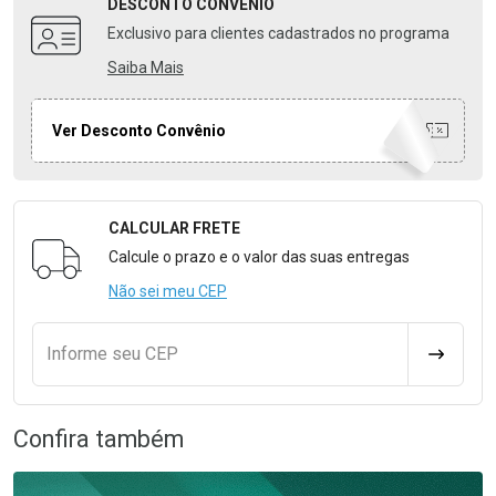
DESCONTO
CONVÊNIO
Exclusivo para clientes cadastrados no programa
Saiba Mais
Ver Desconto Convênio
CALCULAR FRETE
Formulário para Calcular o Frete
Calcule o prazo e o valor das suas entregas
Não sei meu CEP
Informe seu CEP
CALCULA
Confira também