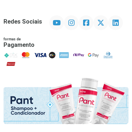
YouTube
Instagram
Facebook
Twitter
Linkedin
Redes Sociais
formas de
Pagamento
PIX
MasterCard
VISA
ELO
AMEX
NuPay
Google Pay
Diners Club
Hipercard
Promoção em Destaque