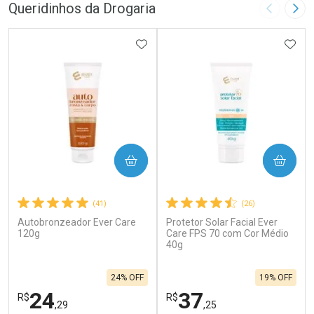
Queridinhos da Drogaria
Imagem A
Pró
ADICIONAR AOS FAVORITOS
ADIC
COMPRAR
COMPRAR
(41)
(26)
Autobronzeador Ever Care
Protetor Solar Facial Ever
120g
Care FPS 70 com Cor Médio
40g
24% OFF
19% OFF
24
37
R$
R$
,29
,25