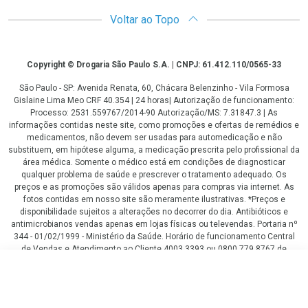
Voltar ao Topo
Copyright
Copyright © Drogaria São Paulo S.A. | CNPJ: 61.412.110/0565-33
São Paulo - SP: Avenida Renata, 60, Chácara Belenzinho - Vila Formosa
Gislaine Lima Meo CRF 40.354 | 24 horas| Autorização de funcionamento:
Processo: 2531.559767/2014-90 Autorização/MS: 7.31847.3 | As
informações contidas neste site, como promoções e ofertas de remédios e
medicamentos, não devem ser usadas para automedicação e não
substituem, em hipótese alguma, a medicação prescrita pelo profissional da
área médica. Somente o médico está em condições de diagnosticar
qualquer problema de saúde e prescrever o tratamento adequado. Os
preços e as promoções são válidos apenas para compras via internet. As
fotos contidas em nosso site são meramente ilustrativas. *Preços e
disponibilidade sujeitos a alterações no decorrer do dia. Antibióticos e
antimicrobianos vendas apenas em lojas físicas ou televendas. Portaria nº
344 - 01/02/1999 - Ministério da Saúde. Horário de funcionamento Central
de Vendas e Atendimento ao Cliente 4003 3393 ou 0800 779 8767 de
domingo a domingo das 08h00 às 20h00.
R$ 35,99
LGPD Aceite os Cookies
COMPRAR
R$ 32,66