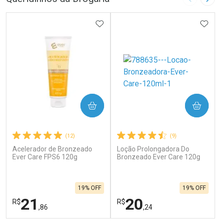
Imagem A
Pró
ADICIONAR AOS FAVORITOS
ADIC
COMPRAR
COMPRAR
(12)
(9)
Acelerador de Bronzeado
Loção Prolongadora Do
Ever Care FPS6 120g
Bronzeado Ever Care 120g
19% OFF
19% OFF
21
20
R$
R$
,86
,24