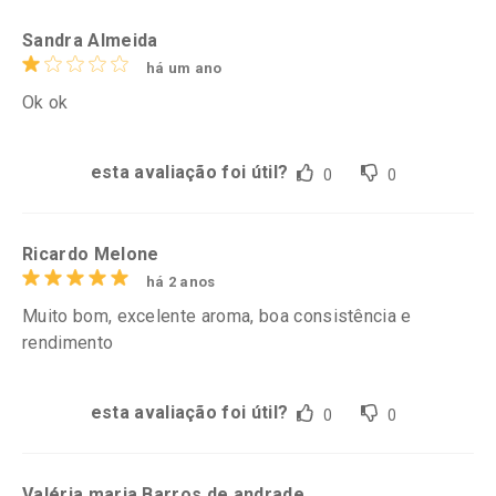
Sandra Almeida
há um ano
Ok ok
esta avaliação foi útil?
0
0
Ricardo Melone
há 2 anos
Muito bom, excelente aroma, boa consistência e
rendimento
esta avaliação foi útil?
0
0
Valéria maria Barros de andrade