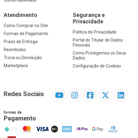
Atendimento
Segurança e
Privacidade
Como Comprar no Site
Política de Privacidade
Formas de Pagamento
Portal do Titular de Dados
Prazo de Entrega
Pessoais
Reembolso
Como Protegemos os Seus
Troca ou Devolução
Dados
Marketplace
Configuração de Cookies
YouTube
Instagram
Facebook
Twitter
Linkedin
Redes Sociais
formas de
Pagamento
PIX
MasterCard
VISA
ELO
AMEX
NuPay
Google Pay
Diners Club
Hipercard