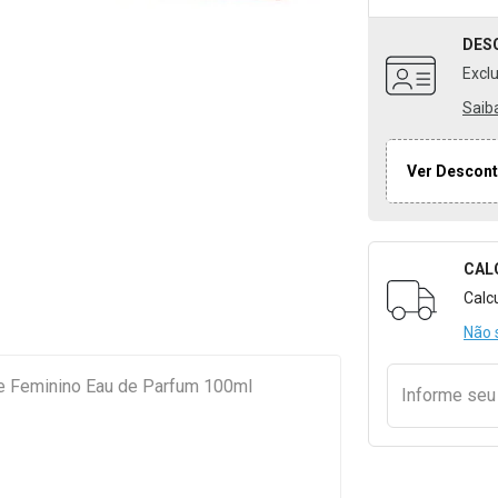
DES
Excl
Saib
Ver Descont
CAL
Formulári
Calc
Não 
e Feminino Eau de Parfum 100ml
Informe se