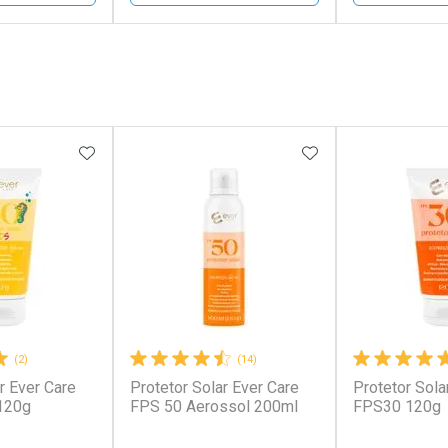
FECHAR
FECHAR
FECHAR
FECHAR
rio
Laboratório
Laborató
os
Por Menos
Por Men
FAVORITOS
ADICIONAR AOS FAVORITOS
ADICIONAR AOS 
(2)
(14)
r Ever Care
Protetor Solar Ever Care
Protetor Sola
conto
Ativar Desconto
Ativar Desc
120g
FPS 50 Aerossol 200ml
FPS30 120g