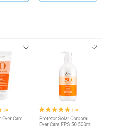
FECHAR
FECHAR
FECHAR
FECHAR
rio
Laboratório
os
Por Menos
FAVORITOS
ADICIONAR AOS FAVORITOS
ADICIONAR AOS 
(3)
(13)
r Ever Care
Protetor Solar Corporal
onto
Ativar Desconto
Ever Care FPS 50 500ml