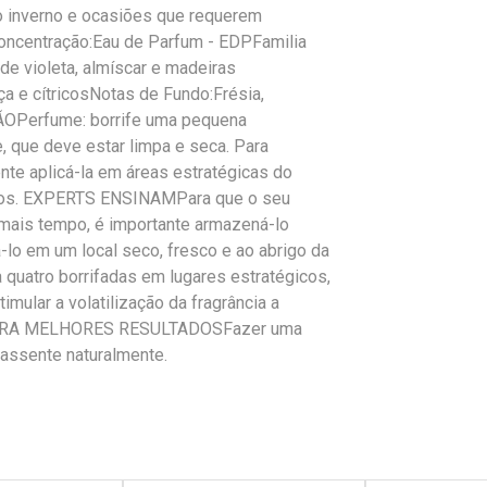
o inverno e ocasiões que requerem
ncentração:Eau de Parfum - EDPFamilia
 de violeta, almíscar e madeiras
a e cítricosNotas de Fundo:Frésia,
Perfume: borrife uma pequena
, que deve estar limpa e seca. Para
ente aplicá-la em áreas estratégicas do
elos. EXPERTS ENSINAMPara que o seu
mais tempo, é importante armazená-lo
-lo em um local seco, fresco e ao abrigo da
quatro borrifadas em lugares estratégicos,
mular a volatilização da fragrância a
. PARA MELHORES RESULTADOSFazer uma
 assente naturalmente.