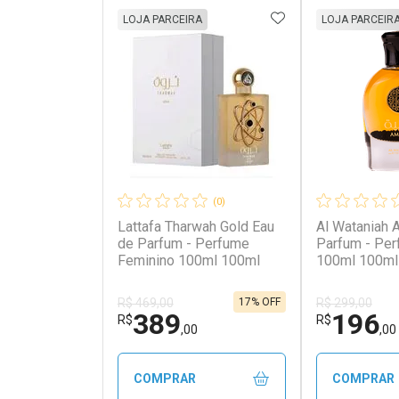
ADICIONAR AOS 
LOJA PARCEIRA
LOJA PARCEIR
(0)
Lattafa Tharwah Gold Eau
Al Wataniah 
de Parfum - Perfume
Parfum - Pe
Feminino 100ml 100ml
100ml 100ml
17% OFF
R$ 469,00
R$ 299,00
389
196
R$
R$
,00
,00
COMPRAR
COMPRAR