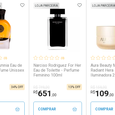
FAVORITOS
ADICIONAR AOS FAVORITOS
ADICIONAR AOS 
A
LOJA PARCEIRA
LOJA PARCEIRA
(0)
(0)
Amnia Eau de
Narciso Rodriguez For Her
Aura Beauty 
rfume Unissex
Eau de Toilette - Perfume
Radiant Hera 
Feminino 100ml
Iluminadora 
34% OFF
13% OFF
R$ 749,00
R$ 159,00
651
109
R$
R$
,00
,00
COMPRAR
COMPRAR