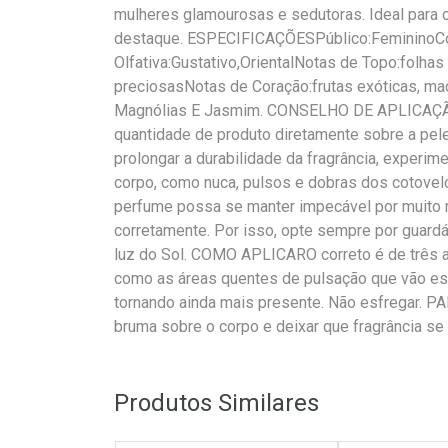
mulheres glamourosas e sedutoras. Ideal para 
destaque. ESPECIFICAÇÕESPúblico:FemininoCo
Olfativa:Gustativo,OrientalNotas de Topo:folhas
preciosasNotas de Coração:frutas exóticas, maç
Magnólias E Jasmim. CONSELHO DE APLICAÇÃO
quantidade de produto diretamente sobre a pele
prolongar a durabilidade da fragrância, experim
corpo, como nuca, pulsos e dobras dos cotov
perfume possa se manter impecável por muito 
corretamente. Por isso, opte sempre por guardá
luz do Sol. COMO APLICARO correto é de três a 
como as áreas quentes de pulsação que vão esti
tornando ainda mais presente. Não esfregar
bruma sobre o corpo e deixar que fragrância se
Produtos Similares