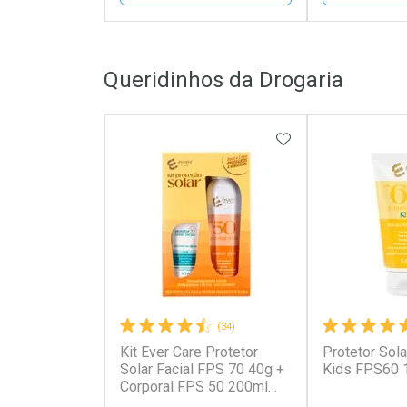
FECHAR
FECHAR
Queridinhos da Drogaria
Laboratório
Laborató
Por Menos
Por Men
ADICIONAR AOS 
(34)
Kit Ever Care Protetor
Protetor Sola
Ativar Desconto
Ativar Des
Solar Facial FPS 70 40g +
Kids FPS60 
Corporal FPS 50 200ml
Aerossol