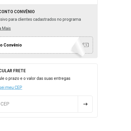
CONTO
CONVÊNIO
usivo para clientes cadastrados no programa
a Mais
o Convênio
CULAR FRETE
o para Calcular o Frete
ule o prazo e o valor das suas entregas
sei meu CEP
u CEP
CALCULAR FRETE