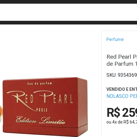
busca
isa?
Bread
Perfume
Red Pearl P
de Parfum 
9354369
NOLASCO PE
R$ 25
ou
4
x
de
R$ 64,