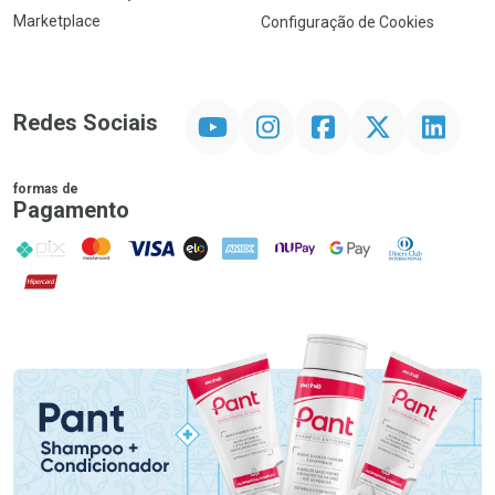
Marketplace
Configuração de Cookies
YouTube
Instagram
Facebook
Twitter
Linkedin
Redes Sociais
formas de
Pagamento
PIX
MasterCard
VISA
ELO
AMEX
NuPay
Google Pay
Diners Club
Hipercard
Promoção em Destaque