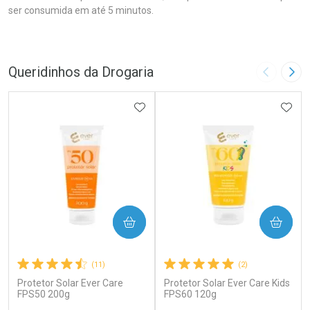
ser consumida em até 5 minutos.
Queridinhos da Drogaria
Imagem A
Pró
ADICIONAR AOS FAVORITOS
ADIC
COMPRAR
COMPRAR
(11)
(2)
Protetor Solar Ever Care
Protetor Solar Ever Care Kids
FPS50 200g
FPS60 120g