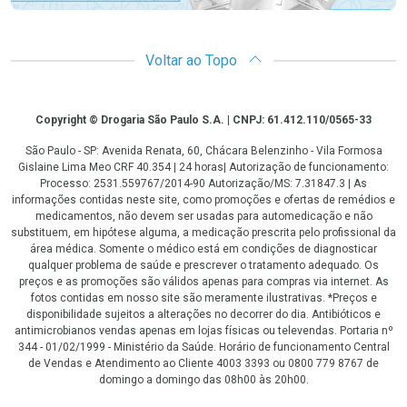
Voltar ao Topo
Copyright
Copyright © Drogaria São Paulo S.A. | CNPJ: 61.412.110/0565-33
São Paulo - SP: Avenida Renata, 60, Chácara Belenzinho - Vila Formosa
Gislaine Lima Meo CRF 40.354 | 24 horas| Autorização de funcionamento:
Processo: 2531.559767/2014-90 Autorização/MS: 7.31847.3 | As
informações contidas neste site, como promoções e ofertas de remédios e
medicamentos, não devem ser usadas para automedicação e não
substituem, em hipótese alguma, a medicação prescrita pelo profissional da
área médica. Somente o médico está em condições de diagnosticar
qualquer problema de saúde e prescrever o tratamento adequado. Os
preços e as promoções são válidos apenas para compras via internet. As
fotos contidas em nosso site são meramente ilustrativas. *Preços e
disponibilidade sujeitos a alterações no decorrer do dia. Antibióticos e
antimicrobianos vendas apenas em lojas físicas ou televendas. Portaria nº
344 - 01/02/1999 - Ministério da Saúde. Horário de funcionamento Central
de Vendas e Atendimento ao Cliente 4003 3393 ou 0800 779 8767 de
domingo a domingo das 08h00 às 20h00.