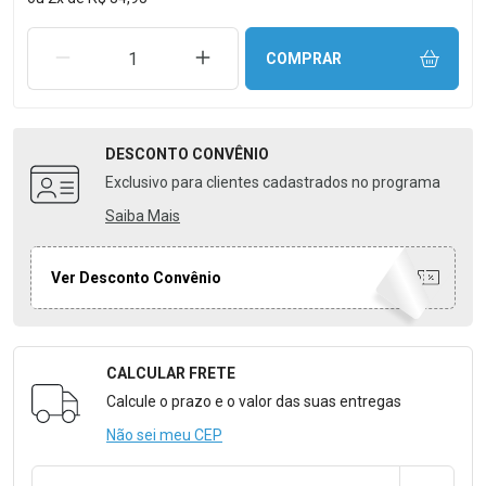
REMOVER UMA UNIDADE
AUMENTAR UMA UNIDADE
COMPRAR
DESCONTO
CONVÊNIO
Exclusivo para clientes cadastrados no programa
Saiba Mais
Ver Desconto Convênio
CALCULAR FRETE
Formulário para Calcular o Frete
Calcule o prazo e o valor das suas entregas
Não sei meu CEP