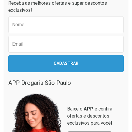
Receba as melhores ofertas e super descontos
Comprar sem Desconto
Comprar sem Desconto
exclusivos!
Por R$ 49,89/cada
Por R$ 55,99/cada
Comprar sem Desconto
Comprar sem Desconto
Preencha o formulário abaixo para receber 
Por R$ 49,89/cada
Por R$ 55,99/cada
Nome
Email
CADASTRAR
APP Drogaria São Paulo
Baixe o
APP
e confira
ofertas e descontos
exclusivos para você!