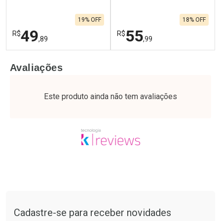
19% OFF
18% OFF
49
55
R$
R$
,89
,99
FECHAR
F
FECHAR
F
Avaliações
Laboratório
Laboratório
Por Menos
Por Menos
Este produto ainda não tem avaliações
Tudo sobre a Drogaria São Paulo
Cadastre-se para receber novidades
Ativar Desconto
Ativar Desconto