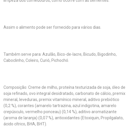
limpeza dos comedouros, como ocorre com as sementes.
Assim o alimento pode ser fornecido para vários dias.
Também serve para: Azulão, Bico-de-lacre, Bicudo, Bigodinho,
Caboclinho, Coleiro, Curió, Pichochó.
Composição: Creme de milho, proteína texturizada de soja, óleo de
soja refinado, ovo integral desidratado, carbonato de cálcio, premix
mineral, leveduras, premix vitamínico mineral, aditivo prebiótico
(0,2 %), corantes (amarelo tartrazina, azul indigotina, amarelo
crepúsculo, vermelho ponceau) (0,14 %), aditivo aromatizante
(aroma de laranja) (0,07 %), antioxidantes (Etoxiquin, Propilgalato,
ácido cítrico, BHA, BHT).