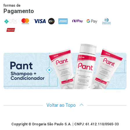
formas de
Pagamento
PIX
MasterCard
VISA
ELO
AMEX
NuPay
Google Pay
Diners Club
Hipercard
Promoção em Destaque
Voltar ao Topo
Copyright
Copyright © Drogaria São Paulo S.A. | CNPJ: 61.412.110/0565-33