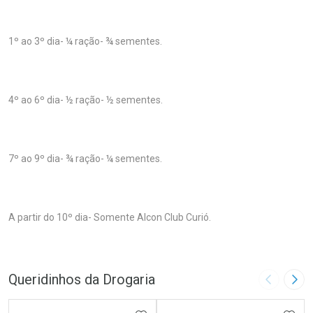
1º ao 3º dia- ¼ ração- ¾ sementes.
4º ao 6º dia- ½ ração- ½ sementes.
7º ao 9º dia- ¾ ração- ¼ sementes.
A partir do 10º dia- Somente Alcon Club Curió.
Queridinhos da Drogaria
Imagem A
Pró