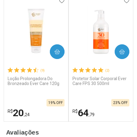
ADICIONAR AOS FAVORITOS
ADIC
COMPRAR
COMPRAR
(9)
(2)
Loção Prolongadora Do
Protetor Solar Corporal Ever
Bronzeado Ever Care 120g
Care FPS 30 500ml
19% OFF
23% OFF
20
64
R$
R$
,24
,79
FECHAR
F
FECHAR
F
Avaliações