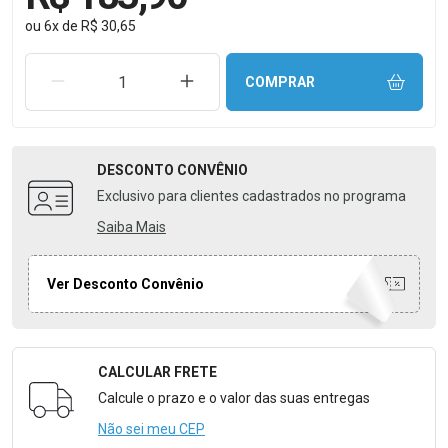
ou
6
x
de
R$ 30,65
REMOVER UMA UNIDADE
AUMENTAR UMA UNIDADE
COMPRAR
DESCONTO
CONVÊNIO
Exclusivo para clientes cadastrados no programa
Saiba Mais
Ver Desconto Convênio
CALCULAR FRETE
Formulário para Calcular o Frete
Calcule o prazo e o valor das suas entregas
Não sei meu CEP