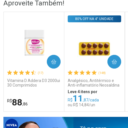
Aproveite Também!
Comprar sem Desconto
Comprar sem Desconto
Comprar sem Desconto
Comprar sem Desconto
80% OFF NA 4° UNIDADE
Por R$ 58,79/cada
Por R$ 53,06/cada
Por R$ 58,79/cada
Por R$ 53,06/cada
COMPRAR
COMPRAR
(17)
(148)
Vitamina D Addera D3 2000ui
Analgésico, Antitérmico e
30 Comprimidos
Anti-inflamatório Neosaldina
30mg + 300mg + 30mg 10
Leve 4 itens por
Drágeas
11
88
R$
,87/cada
R$
,86
ou R$ 14,84/un
FECHAR
FECHAR
FEC
FEC
Laboratório
Laboratório
Por Menos
Por Menos