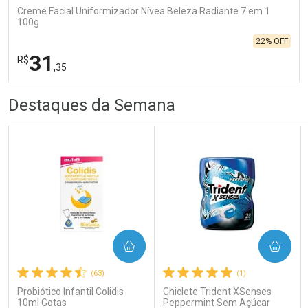
Creme Facial Uniformizador Nívea Beleza Radiante 7 em 1
100g
22% OFF
31
R$
,35
R
R
FECHA
FECHA
Destaques da Semana
Laboratório
Por Menos
Ativar Desconto
COMPRAR
COMPRAR
(63)
(1)
Comprar sem Desconto
Comprar sem Desconto
Por R$ 31,35/cada
Por R$ 31,35/cada
Probiótico Infantil Colidis
Chiclete Trident XSenses
10ml Gotas
Peppermint Sem Açúcar