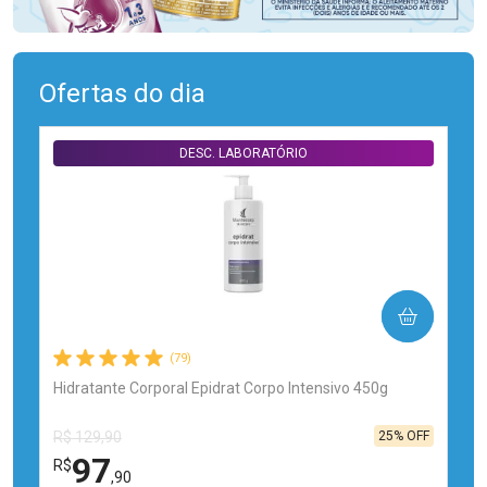
Ofertas do dia
DESC. LABORATÓRIO
COMPRAR
(79)
Hidratante Corporal Epidrat Corpo Intensivo 450g
25% OFF
R$ 129,90
97
R$
,90