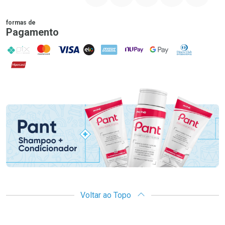
formas de
Pagamento
PIX
MasterCard
VISA
ELO
AMEX
NuPay
Google Pay
Diners Club
Hipercard
Promoção em Destaque
Voltar ao Topo