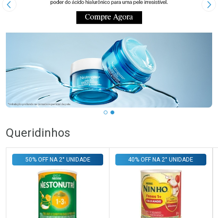
Imagem Anterior
Pr
Queridinhos
50% OFF NA 2° UNIDADE
40% OFF NA 2° UNIDADE