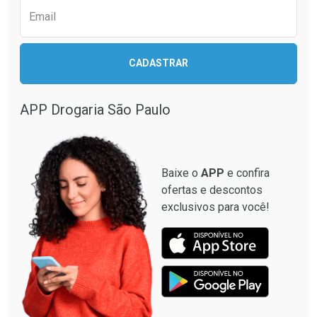
Email
Ativar Desconto
Ativar Desconto
CADASTRAR
Comprar sem Desconto
Comprar sem Desconto
Comprar sem Desconto
Comprar sem Desconto
Por R$ 12,93/cada
Por R$ 28,40/cada
Por R$ 12,93/cada
Por R$ 28,40/cada
APP Drogaria São Paulo
Baixe o
APP
e confira
ofertas e descontos
exclusivos para você!