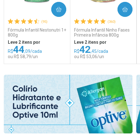
COMPRAR
COMPRAR
(95)
(360)
Fórmula Infantil Nestonutri 1+
Fórmula Infantil Ninho Fases
800g
Primeira Infância 800g
Leve 2 itens por
Leve 2 itens por
44
42
R$
,09/cada
R$
,45/cada
ou R$ 58,79/un
ou R$ 53,06/un
FECHAR
FECHAR
FEC
FEC
Laboratório
Laboratório
Por Menos
Por Menos
Ativar Desconto
Ativar Desconto