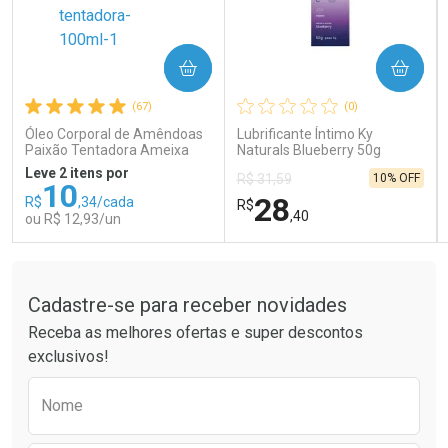
COMPRAR
COMPRAR
Ativar Desconto
Ativar Desconto
(67)
(0)
Comprar sem Desconto
Comprar sem Desconto
Comprar sem Desconto
Comprar sem Desconto
Óleo Corporal de Amêndoas
Lubrificante Íntimo Ky
Por R$ 66,43/cada
Por R$ 26,99/cada
Por R$ 66,43/cada
Por R$ 26,99/cada
Paixão Tentadora Ameixa
Naturals Blueberry 50g
Rubi 100ml
Leve 2 itens por
10% OFF
R$ 31,59
10
28
R$
,34/cada
R$
,40
ou R$ 12,93/un
Tudo sobre a Drogaria São Paulo
FECHAR
FECHAR
FEC
FEC
Laboratório
Laboratório
Por Menos
Por Menos
Cadastre-se para receber novidades
Receba as melhores ofertas e super descontos
exclusivos!
Preencha o formulário abaixo para receber 
Nome