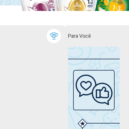
Para Você