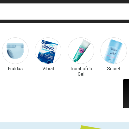
ca
isa?
em Destaque
Fraldas
Vibral
Trombofob
Secret
Gel