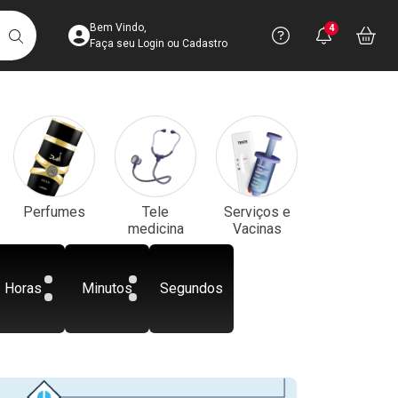
Acesse sua Conta
Precisa de aju
Notificaç
Acess
Bem Vindo,
4
Você po
notifica
Vo
it
BUSCAR
Ver Recursos 
Faça seu Login ou Cadastro
Atendimento ao 
Central de Ajud
Televendas
Perfumes
Tele
Serviços e
4003-3393
medicina
Vacinas
Horas
Minutos
Segundos