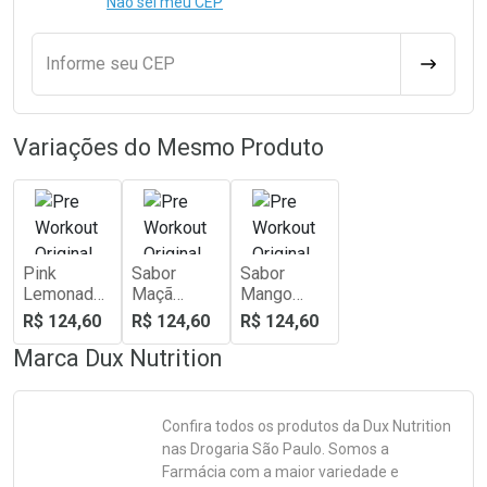
Não sei meu CEP
Informe seu CEP
CALCULA
Variações do Mesmo Produto
Pink
Sabor
Sabor
Lemonade
Maçã
Mango
- Pote
Verde -
Twist 300G
R$ 124,60
R$ 124,60
R$ 124,60
300G
300G
Marca
Dux Nutrition
Confira todos os produtos da
Dux Nutrition
nas Drogaria São Paulo. Somos a
Farmácia com a maior variedade e