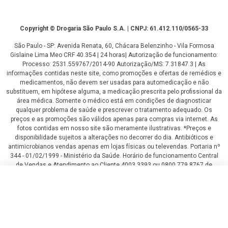
Copyright
Copyright © Drogaria São Paulo S.A. | CNPJ: 61.412.110/0565-33
São Paulo - SP: Avenida Renata, 60, Chácara Belenzinho - Vila Formosa
Gislaine Lima Meo CRF 40.354 | 24 horas| Autorização de funcionamento:
Processo: 2531.559767/2014-90 Autorização/MS: 7.31847.3 | As
informações contidas neste site, como promoções e ofertas de remédios e
medicamentos, não devem ser usadas para automedicação e não
substituem, em hipótese alguma, a medicação prescrita pelo profissional da
área médica. Somente o médico está em condições de diagnosticar
qualquer problema de saúde e prescrever o tratamento adequado. Os
preços e as promoções são válidos apenas para compras via internet. As
fotos contidas em nosso site são meramente ilustrativas. *Preços e
disponibilidade sujeitos a alterações no decorrer do dia. Antibióticos e
antimicrobianos vendas apenas em lojas físicas ou televendas. Portaria nº
344 - 01/02/1999 - Ministério da Saúde. Horário de funcionamento Central
de Vendas e Atendimento ao Cliente 4003 3393 ou 0800 779 8767 de
domingo a domingo das 08h00 às 20h00.
R$ 155,90
R$ 124,60
LGPD Aceite os Cookies
COMPRAR
ou
2
x
de
R$ 62,30