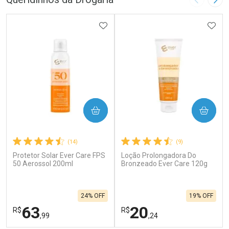
Imagem A
Pró
ADICIONAR AOS FAVORITOS
ADIC
COMPRAR
COMPRAR
(14)
(9)
Protetor Solar Ever Care FPS
Loção Prolongadora Do
50 Aerossol 200ml
Bronzeado Ever Care 120g
24% OFF
19% OFF
63
20
R$
R$
,99
,24