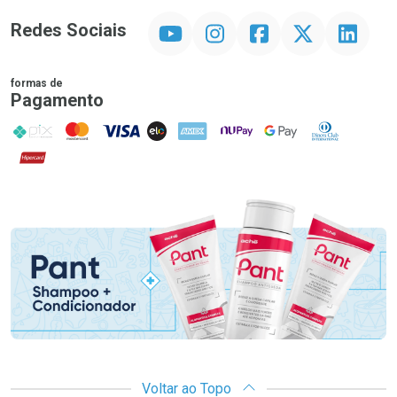
YouTube
Instagram
Facebook
Twitter
Linkedin
Redes Sociais
formas de
Pagamento
PIX
MasterCard
VISA
ELO
AMEX
NuPay
Google Pay
Diners Club
Hipercard
Promoção em Destaque
Voltar ao Topo