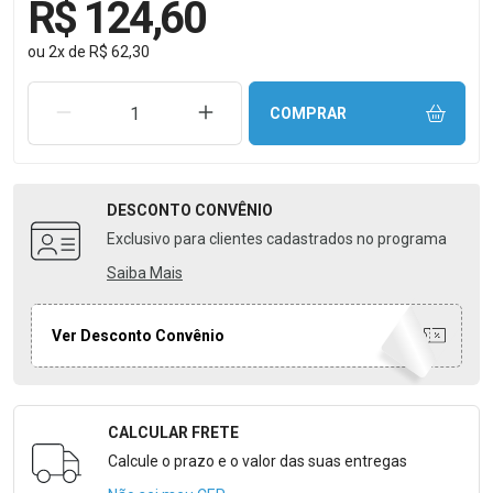
R$ 124,60
ou
2
x
de
R$ 62,30
REMOVER UMA UNIDADE
AUMENTAR UMA UNIDADE
COMPRAR
DESCONTO
CONVÊNIO
Exclusivo para clientes cadastrados no programa
Saiba Mais
Ver Desconto Convênio
CALCULAR FRETE
Formulário para Calcular o Frete
Calcule o prazo e o valor das suas entregas