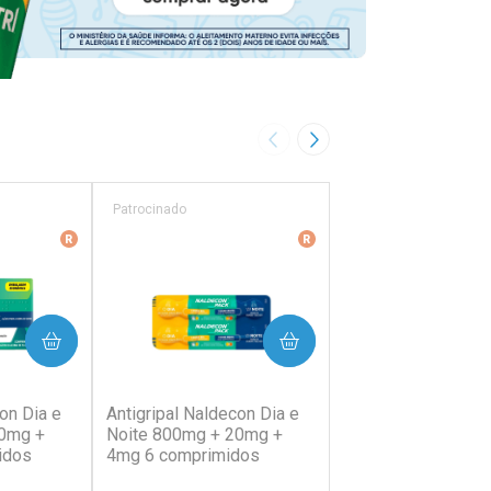
Imagem Anterior
Próxima Imagem
Patrocinado
Patrocinado
ência
Medicamento De Referência
Medicamento De Referên
PRAR
COMPRAR
COMP
38)
(202)
(64)
on Dia e
Antigripal Naldecon Dia e
Antigripal Naldecon
20mg +
Noite 800mg + 20mg +
400mg + 400mg +
idos
4mg 6 comprimidos
Comprimidos