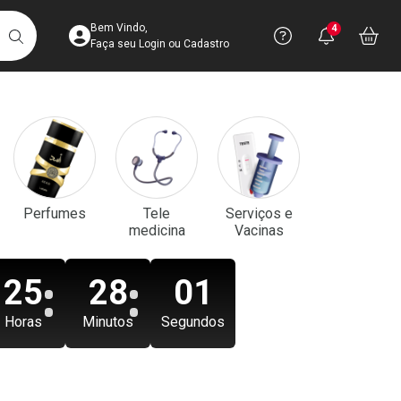
Acesse sua Conta
Precisa de aju
Notificaç
Acess
Bem Vindo,
4
Você po
notifica
Vo
it
BUSCAR
Ver Recursos 
Faça seu Login ou Cadastro
Atendimento ao 
Central de Ajud
Televendas
Perfumes
Tele
Serviços e
4003-3393
medicina
Vacinas
25
27
59
Horas
Minutos
Segundos