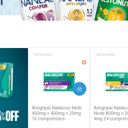
Patrocinado
Patrocinado
Medicamento De Refer
COMPRAR
COM
(129)
(1
Antigripal Naldecon Multi
Antigripal Naldec
400mg + 400mg + 20mg
Noite 800mg + 
16 Comprimidos
4mg 24 comprim