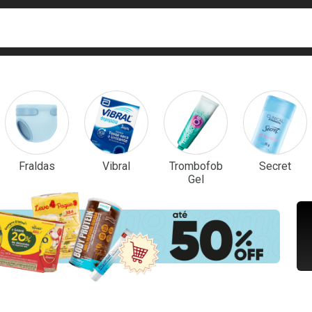
ca
isa?
em Destaque
Fraldas
Vibral
Trombofob
Secret
Gel