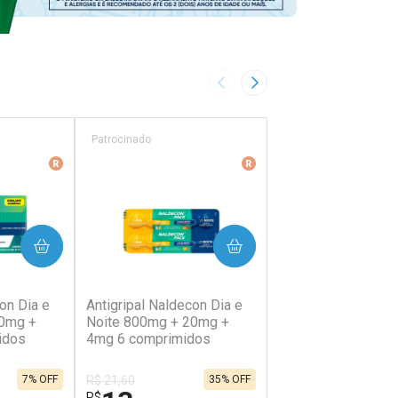
Imagem Anterior
Próxima Imagem
Patrocinado
Patrocinado
ência
Medicamento De Referência
Medicamento De Referên
PRAR
COMPRAR
COMP
38)
(202)
(64)
on Dia e
Antigripal Naldecon Dia e
Antigripal Naldecon
20mg +
Noite 800mg + 20mg +
400mg + 400mg +
idos
4mg 6 comprimidos
Comprimidos
R$ 21,60
R$ 12,07
7% OFF
35% OFF
R$
R$