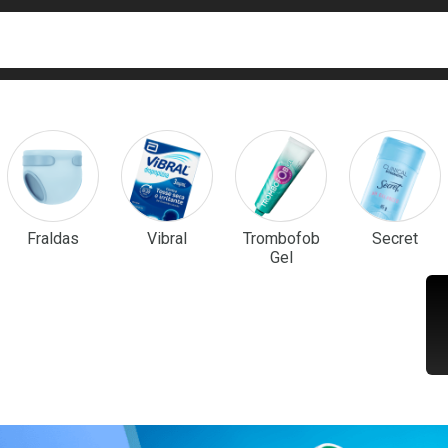
ca
isa?
em Destaque
Fraldas
Vibral
Trombofob
Secret
Gel