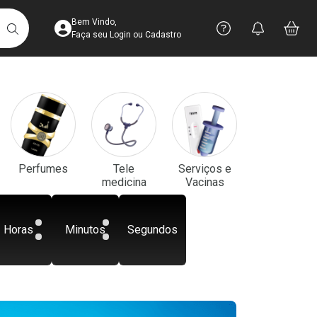
Acesse sua Conta
Precisa de aju
Notificaç
Acess
Bem Vindo,
Você po
notifica
Vo
it
BUSCAR
Ver Recursos 
Faça seu Login ou Cadastro
Atendimento ao 
Central de Ajud
Televendas
Perfumes
Tele
Serviços e
4003-3393
medicina
Vacinas
Horas
Minutos
Segundos