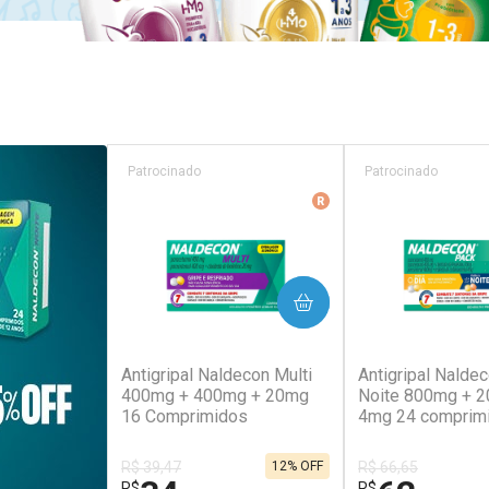
Patrocinado
Patrocinado
Medicamento De Refer
COMPRAR
COM
(129)
(1
Antigripal Naldecon Multi
Antigripal Naldec
400mg + 400mg + 20mg
Noite 800mg + 
16 Comprimidos
4mg 24 comprim
R$ 39,47
R$ 66,65
12% OFF
R$
R$