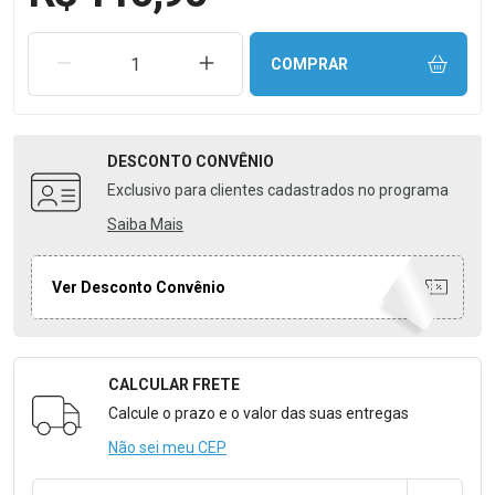
REMOVER UMA UNIDADE
AUMENTAR UMA UNIDADE
COMPRAR
DESCONTO
CONVÊNIO
Exclusivo para clientes cadastrados no programa
Saiba Mais
Ver Desconto Convênio
CALCULAR FRETE
Formulário para Calcular o Frete
Calcule o prazo e o valor das suas entregas
Não sei meu CEP