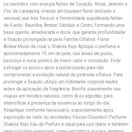
os sentidos com energia.Notas de Coração: Rosa, Jasmim e
Flor de Laranjeira, criando um bouquet floral delicado e
sensual, que traz frescor e feminilidade equilibrada.Notas
de Fundo: Baunilha, Âmbar, Sândalo e Cedro, formando uma
base quente, amadeirada e doce, que garante profundidade
e fixação prolongada na pele.Família Olfativa: Floral
Âmbar.Modo de Usar o Shakira Rojo Aplique o perfume a
aproximadamente 15 cm da pele, nas áreas de pulso,
pescoço e nuca, pontos de maior calor e circulação. Evite
esfregar os pulsos após a pulverização para não
comprometer a evolução natural da pirâmide olfativa. Para
prolongar a fixação, utilize um hidratante corporal neutro
antes da aplicação da fragrância. Borrife suavemente nas
roupas em tecidos naturais, como lã ou algodão, para
intensificar a presença da essência ao longo do dia.
Reaplique conforme necessário, especialmente após
exposição ao calor ou atividades físicas.OcasiãoO Perfume
Shakira Rojo Eau de Parfum é ideal para uso diário e também
para ocasiões especiais, como encontros sociais, jantares