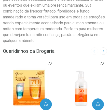
ou eventos que exijam uma presença marcante. Sua
combinação de frescor frutado, floralidade e fundo
amadeirado o torna versátil para uso em todas as estações,
sendo especialmente aconselhado para climas amenos ou
noites com temperatura moderada. Perfeito para mulheres
que desejam transmitir confiança, paixão e elegância em
qualquer ambiente.
Queridinhos da Drogaria
Imagem A
Pró
ADICIONAR AOS FAVORITOS
ADIC
COMPRAR
COMPRAR