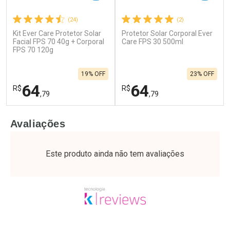
(24)
(2)
Kit Ever Care Protetor Solar
Protetor Solar Corporal Ever
Facial FPS 70 40g + Corporal
Care FPS 30 500ml
FPS 70 120g
19% OFF
23% OFF
64
64
R$
R$
,79
,79
FECHAR
F
FECHAR
F
Avaliações
Laboratório
Laboratório
Por Menos
Por Menos
Este produto ainda não tem avaliações