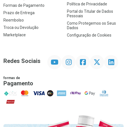
Política de Privacidade
Formas de Pagamento
Portal do Titular de Dados
Prazo de Entrega
Pessoais
Reembolso
Como Protegemos os Seus
Troca ou Devolução
Dados
Marketplace
Configuração de Cookies
YouTube
Instagram
Facebook
Twitter
Linkedin
Redes Sociais
formas de
Pagamento
PIX
MasterCard
VISA
ELO
AMEX
NuPay
Google Pay
Diners Club
Hipercard
Promoção em Destaque