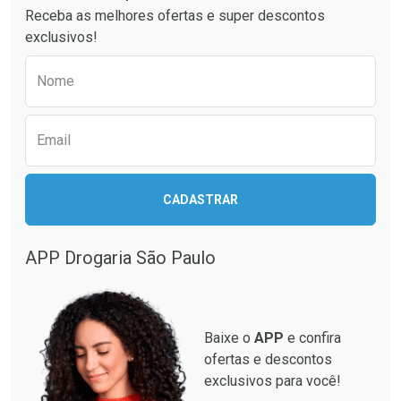
Receba as melhores ofertas e super descontos
exclusivos!
Preencha o formulário abaixo para receber 
Nome
Email
Ativar Desconto
Ativar Desconto
CADASTRAR
Comprar sem Desconto
Comprar sem Desconto
Comprar sem Desconto
Comprar sem Desconto
Por R$ 33,15/cada
Por R$ 137,94/cada
Por R$ 33,15/cada
Por R$ 137,94/cada
APP Drogaria São Paulo
Baixe o
APP
e confira
ofertas e descontos
exclusivos para você!