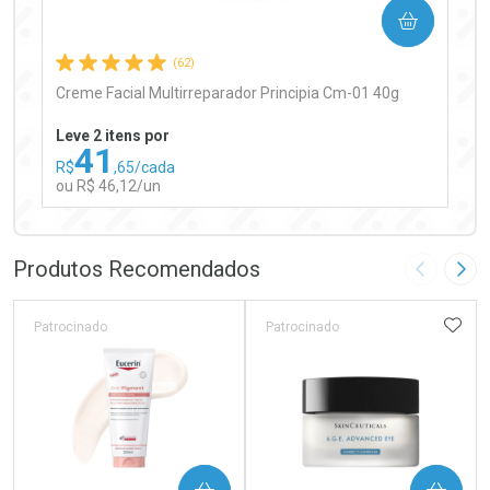
COMPRAR
Comprar sem Desconto
Comprar sem Desconto
Por R$ 97,90/cada
Por R$ 97,90/cada
(62)
Creme Facial Multirreparador Principia Cm-01 40g
Leve 2 itens por
41
R$
,65/cada
ou R$ 46,12/un
FECHAR
FECHAR
Laboratório
Por Menos
Produtos Recomendados
Imagem A
Pró
ADIC
Patrocinado
Patrocinado
Ativar Desconto