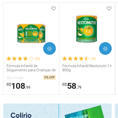
ADICIONAR AOS FAVORITOS
ADIC
COMPRAR
COMPRAR
(32)
(95)
Fórmula Infantil de
Fórmula Infantil Nestonutri 1+
Seguimento para Crianças de
800g
Primeira Infância Nestonutri
5% OFF
R$ 114,99
2 Unidades de 800g cada
108
58
R$
R$
,99
,79
FECHAR
FECHAR
FEC
FEC
Laboratório
Laboratório
Por Menos
Por Menos