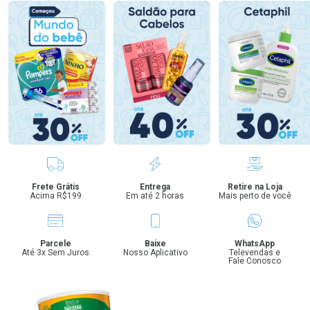
Benefícios
Frete Grátis
Entrega
Retire na Loja
Acima R$199
Em até 2 horas
Mais perto de você
Parcele
Baixe
WhatsApp
Até 3x Sem Juros
Nosso Aplicativo
Televendas e
Fale Conosco