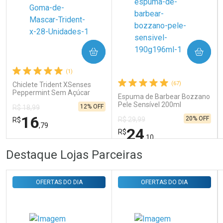
Ativar Desconto
COMPRAR
COMPRAR
Comprar sem Desconto
Comprar sem Desconto
Por R$ 31,35/cada
Por R$ 31,35/cada
(1)
(67)
Chiclete Trident XSenses
Peppermint Sem Açúcar
Espuma de Barbear Bozzano
Garrafa 54g
Pele Sensível 200ml
12% OFF
R$ 18,99
16
20% OFF
R$ 29,99
R$
,79
24
R$
,10
FECHAR
FECHAR
FEC
FEC
Destaque Lojas Parceiras
Laboratório
Laboratório
Por Menos
Por Menos
OFERTAS DO DIA
OFERTAS DO DIA