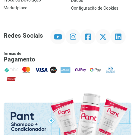
Troca ou Devolução
Dados
Marketplace
Configuração de Cookies
YouTube
Instagram
Facebook
Twitter
Linkedin
Redes Sociais
formas de
Pagamento
PIX
MasterCard
VISA
ELO
AMEX
NuPay
Google Pay
Diners Club
Hipercard
Promoção em Destaque