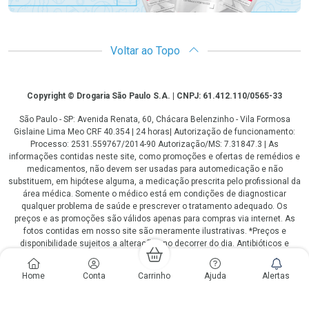
Voltar ao Topo
Copyright
Copyright © Drogaria São Paulo S.A. | CNPJ: 61.412.110/0565-33
São Paulo - SP: Avenida Renata, 60, Chácara Belenzinho - Vila Formosa
Gislaine Lima Meo CRF 40.354 | 24 horas| Autorização de funcionamento:
Processo: 2531.559767/2014-90 Autorização/MS: 7.31847.3 | As
informações contidas neste site, como promoções e ofertas de remédios e
medicamentos, não devem ser usadas para automedicação e não
substituem, em hipótese alguma, a medicação prescrita pelo profissional da
área médica. Somente o médico está em condições de diagnosticar
qualquer problema de saúde e prescrever o tratamento adequado. Os
preços e as promoções são válidos apenas para compras via internet. As
fotos contidas em nosso site são meramente ilustrativas. *Preços e
disponibilidade sujeitos a alterações no decorrer do dia. Antibióticos e
antimicrobianos vendas apenas em lojas físicas ou televendas. Portaria nº
344 - 01/02/1999 - Ministério da Saúde. Horário de funcionamento Central
Home
Conta
Carrinho
Ajuda
Alertas
de Vendas e Atendimento ao Cliente 4003 3393 ou 0800 779 8767 de
domingo a domingo das 08h00 às 20h00.