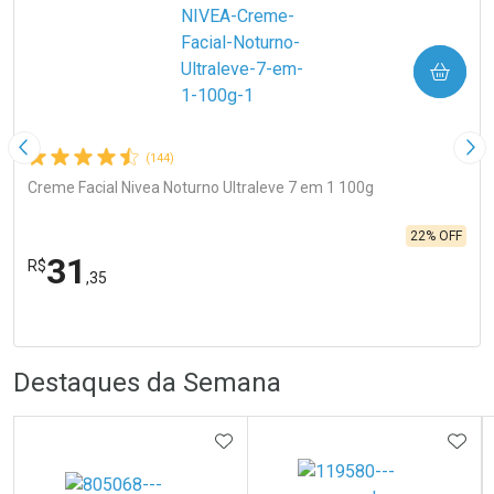
COMPRAR
Imagem Anterior
Pró
(144)
Creme Facial Nivea Noturno Ultraleve 7 em 1 100g
22% OFF
31
R$
,35
FECHA
FECHA
Laboratório
Por Menos
R
R
Destaques da Semana
ADICIONAR AOS FAVORITOS
ADIC