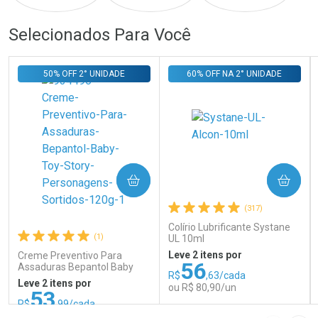
Ativar Desconto
Ativar Desconto
Selecionados Para Você
Comprar sem Desconto
Comprar sem Desconto
Comprar sem Desconto
Comprar sem Desconto
50% OFF 2° UNIDADE
60% OFF NA 2° UNIDADE
Por R$ 879,00/cada
Por R$ 279,00/cada
Por R$ 879,00/cada
Por R$ 279,00/cada
COMPRAR
COMPRAR
(317)
Colírio Lubrificante Systane
(1)
UL 10ml
Leve 2 itens por
Creme Preventivo Para
56
Assaduras Bepantol Baby
R$
,63/cada
Toy Story Personagens
Leve 2 itens por
ou R$ 80,90/un
Sortidos 120g
53
R$
,99/cada
ou R$ 71,99/un