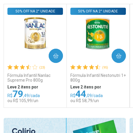
50% OFF NA 2° UNIDADE
50% OFF NA 2° UNIDADE
COMPRAR
COMPRAR
(23)
(95)
Fórmula Infantil Nanlac
Fórmula Infantil Nestonutri 1+
Supreme Pro 800g
800g
Leve 2 itens por
Leve 2 itens por
79
44
R$
,49/cada
R$
,09/cada
ou R$ 105,99/un
ou R$ 58,79/un
FECHAR
FECHAR
FEC
FEC
Laboratório
Laboratório
Por Menos
Por Menos