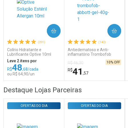
Ativar Desconto
COMPRAR
COMPRAR
Comprar sem Desconto
Comprar sem Desconto
Por R$ 31,35/cada
Por R$ 31,35/cada
(391)
(140)
Colírio Hidratante e
Antiedematoso e Anti-
Lubrificante Optive 10ml
inflamatório Trombofob
200U/g 40g
Leve 2 itens por
10% OFF
R$ 46,30
48
41
R$
,68/cada
R$
,57
ou R$ 64,90/un
FECHAR
FECHAR
FEC
FEC
Destaque Lojas Parceiras
Laboratório
Laboratório
Por Menos
Por Menos
OFERTAS DO DIA
OFERTAS DO DIA