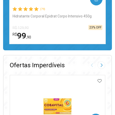
(79)
Hidratante Corporal Epidrat Corpo Intensivo 450g
23% OFF
R$ 129,90
99
R$
,90
FECHAR
FECHAR
Laboratório
Por Menos
Ofertas Imperdíveis
Imagem Anter
Próxima
ADICIO
Ativar Desconto