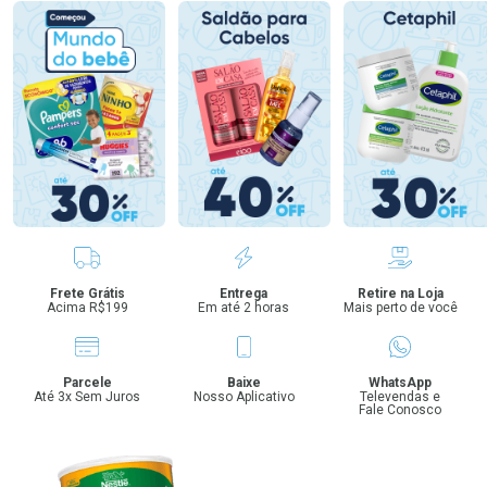
Benefícios
Frete Grátis
Entrega
Retire na Loja
Acima R$199
Em até 2 horas
Mais perto de você
Parcele
Baixe
WhatsApp
Até 3x Sem Juros
Nosso Aplicativo
Televendas e
Fale Conosco