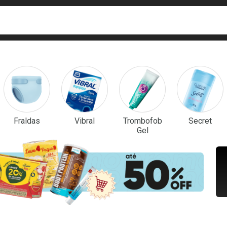
ca
isa?
em Destaque
Fraldas
Vibral
Trombofob
Secret
Gel