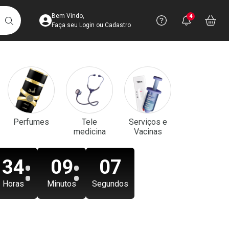
Acesse sua Conta
Precisa de aju
Notificaç
Acess
Bem Vindo,
4
Você po
notifica
Vo
it
BUSCAR
Ver Recursos 
Faça seu Login ou Cadastro
Atendimento ao 
Central de Ajud
Televendas
Perfumes
Tele
Serviços e
4003-3393
medicina
Vacinas
34
09
05
Horas
Minutos
Segundos