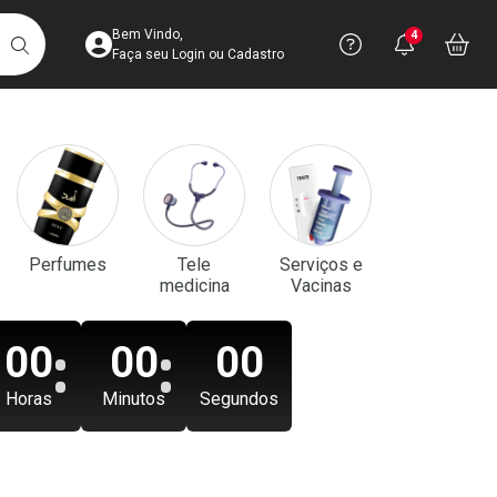
Acesse sua Conta
Precisa de aju
Notificaç
Acess
Bem Vindo,
4
Você po
notifica
Vo
it
BUSCAR
Ver Recursos 
Faça seu Login ou Cadastro
Atendimento ao 
Central de Ajud
Televendas
Perfumes
Tele
Serviços e
4003-3393
medicina
Vacinas
00
00
00
Horas
Minutos
Segundos