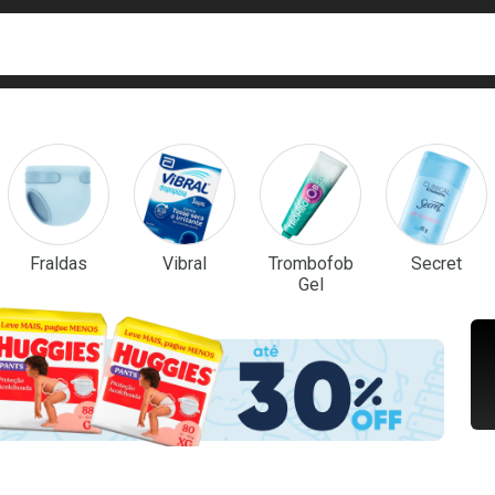
ca
isa?
em Destaque
Fraldas
Vibral
Trombofob
Secret
Gel