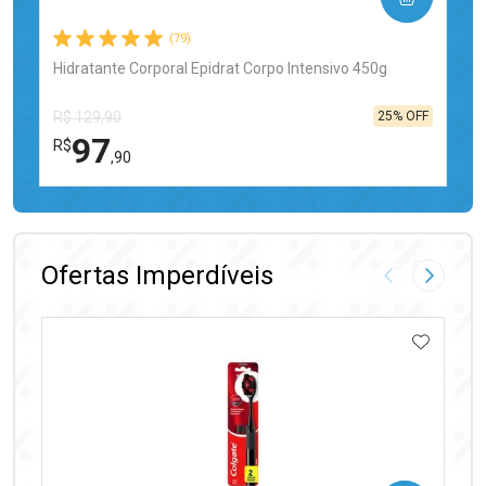
(79)
Hidratante Corporal Epidrat Corpo Intensivo 450g
25% OFF
R$ 129,90
97
R$
,90
FECHAR
FECHAR
Laboratório
Por Menos
Ofertas Imperdíveis
Imagem Anter
Próxima
ADICIO
Ativar Desconto