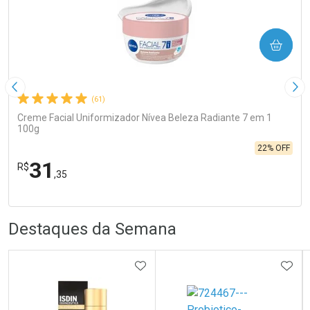
COMPRAR
Imagem Anterior
Pró
(61)
Creme Facial Uniformizador Nívea Beleza Radiante 7 em 1
100g
22% OFF
31
R$
,35
FECHA
FECHA
Laboratório
R
R
Por Menos
Destaques da Semana
ADICIONAR AOS FAVORITOS
ADIC