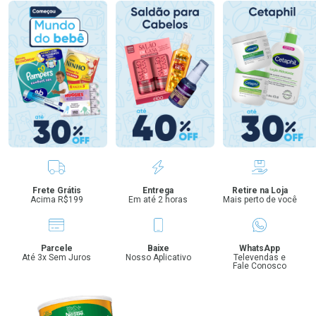
Benefícios
Frete Grátis
Entrega
Retire na Loja
Acima R$199
Em até 2 horas
Mais perto de você
Parcele
Baixe
WhatsApp
Até 3x Sem Juros
Nosso Aplicativo
Televendas e
Fale Conosco