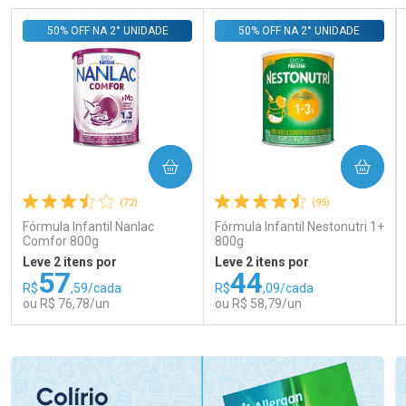
50% OFF NA 2° UNIDADE
50% OFF NA 2° UNIDADE
COMPRAR
COMPRAR
(72)
(95)
Fórmula Infantil Nanlac
Fórmula Infantil Nestonutri 1+
Comfor 800g
800g
Leve 2 itens por
Leve 2 itens por
57
44
R$
,59/cada
R$
,09/cada
ou R$ 76,78/un
ou R$ 58,79/un
FECHAR
FECHAR
FEC
FEC
Laboratório
Laboratório
Por Menos
Por Menos