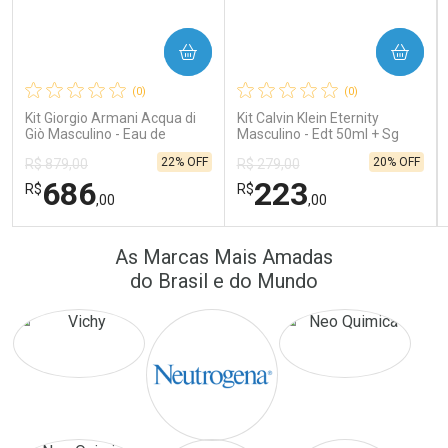
COMPRAR
COMPRAR
Ativar Desconto
Ativar Desconto
(0)
(0)
Comprar sem Desconto
Comprar sem Desconto
Comprar sem Desconto
Comprar sem Desconto
Kit Giorgio Armani Acqua di
Kit Calvin Klein Eternity
Por R$ 389,90/cada
Por R$ 172,25/cada
Por R$ 389,90/cada
Por R$ 172,25/cada
Giò Masculino - Eau de
Masculino - Edt 50ml + Sg
Toilette 100ml + Gel de
100ml
22% OFF
20% OFF
R$ 879,00
R$ 279,00
Banho 75ml
686
223
R$
R$
,00
,00
FECHAR
FECHAR
FEC
FEC
As Marcas Mais Amadas
Laboratório
Laboratório
Por Menos
Por Menos
do Brasil e do Mundo