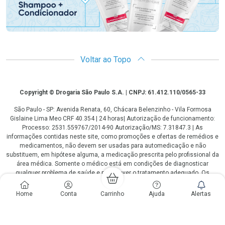
Voltar ao Topo
Copyright
Copyright © Drogaria São Paulo S.A. | CNPJ: 61.412.110/0565-33
São Paulo - SP: Avenida Renata, 60, Chácara Belenzinho - Vila Formosa
Gislaine Lima Meo CRF 40.354 | 24 horas| Autorização de funcionamento:
Processo: 2531.559767/2014-90 Autorização/MS: 7.31847.3 | As
informações contidas neste site, como promoções e ofertas de remédios e
medicamentos, não devem ser usadas para automedicação e não
substituem, em hipótese alguma, a medicação prescrita pelo profissional da
área médica. Somente o médico está em condições de diagnosticar
qualquer problema de saúde e prescrever o tratamento adequado. Os
preços e as promoções são válidos apenas para compras via internet. As
fotos contidas em nosso site são meramente ilustrativas. *Preços e
Home
Conta
Carrinho
Ajuda
Alertas
disponibilidade sujeitos a alterações no decorrer do dia. Antibióticos e
antimicrobianos vendas apenas em lojas físicas ou televendas. Portaria nº
344 - 01/02/1999 - Ministério da Saúde. Horário de funcionamento Central