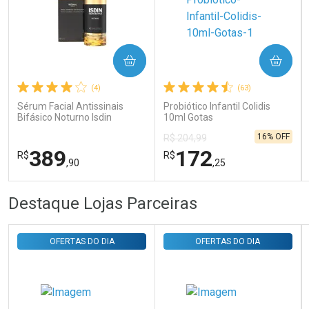
Ativar Desconto
COMPRAR
COMPRAR
Comprar sem Desconto
Comprar sem Desconto
Por R$ 31,35/cada
Por R$ 31,35/cada
(4)
(63)
Sérum Facial Antissinais
Probiótico Infantil Colidis
Bifásico Noturno Isdin
10ml Gotas
Isdinceutics Retinal com
16% OFF
R$ 204,99
Retinaldeído 50ml
389
172
R$
R$
,90
,25
FECHAR
FECHAR
FEC
FEC
Destaque Lojas Parceiras
Laboratório
Laboratório
Por Menos
Por Menos
OFERTAS DO DIA
OFERTAS DO DIA