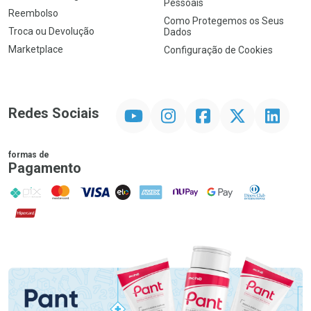
Pessoais
Reembolso
Como Protegemos os Seus
Troca ou Devolução
Dados
Marketplace
Configuração de Cookies
YouTube
Instagram
Facebook
Twitter
Linkedin
Redes Sociais
formas de
Pagamento
PIX
MasterCard
VISA
ELO
AMEX
NuPay
Google Pay
Diners Club
Hipercard
Promoção em Destaque