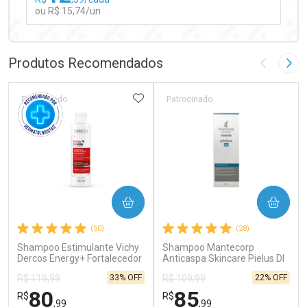
ou R$ 15,74/un
FECHAR
FECHAR
Laboratório
Por Menos
Produtos Recomendados
Imagem A
Pró
ADICIONAR AOS FAVORITOS
Patrocinado
Patrocinado
Ativar Desconto
COMPRAR
COMPRAR
Comprar sem Desconto
Comprar sem Desconto
(50)
(28)
Por R$ 15,74/cada
Por R$ 15,74/cada
Shampoo Estimulante Vichy
Shampoo Mantecorp
Dercos Energy+ Fortalecedor
Anticaspa Skincare Pielus DI
Antiqueda 200g
200ml
33% OFF
22% OFF
R$ 119,99
R$ 109,99
80
85
R$
R$
,99
,99