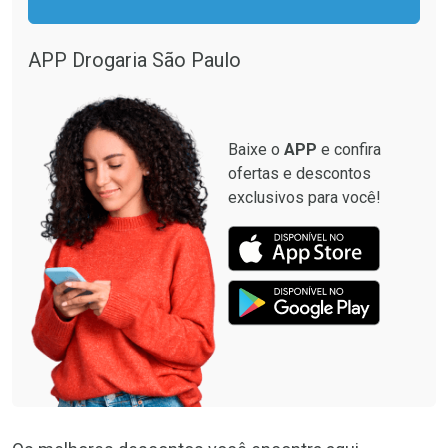
Comprar sem Desconto
Comprar sem Desconto
Por R$ 33,15/cada
Por R$ 87,99/cada
Por R$ 33,15/cada
Por R$ 87,99/cada
APP Drogaria São Paulo
Baixe o
APP
e confira
ofertas e descontos
exclusivos para você!