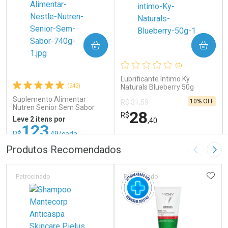
COMPRAR
COMPRAR
(0)
Lubrificante Íntimo Ky
(242)
Naturals Blueberry 50g
Suplemento Alimentar
10% OFF
R$ 31,59
Nutren Senior Sem Sabor
28
R$
740g
Leve 2 itens por
,40
123
R$
,49/cada
ou R$ 137,21/un
FECHAR
FECHAR
FEC
FEC
Produtos Recomendados
Imagem A
Pró
Laboratório
Laboratório
Por Menos
Por Menos
ADIC
Patrocinado
Patrocinado