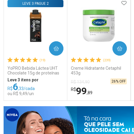
Comprar sem Desconto
Comprar sem Desconto
Comprar sem Desconto
Comprar sem Desconto
ADIC
LEVE 3 PAGUE 2
Por R$ 105,99/cada
Por R$ 55,85/cada
Por R$ 105,99/cada
Por R$ 55,85/cada
COMPRAR
COMPRAR
(19)
(239)
YoPRO Bebida Láctea UHT
Creme Hidratante Cetaphil
Chocolate 15g de proteínas
453g
250ml
Leve 3 itens por
26% OFF
R$ 134,90
6
99
R$
,33/cada
R$
,89
ou R$ 9,49/un
FECHAR
FECHAR
FEC
FEC
Laboratório
Laboratório
Por Menos
Por Menos