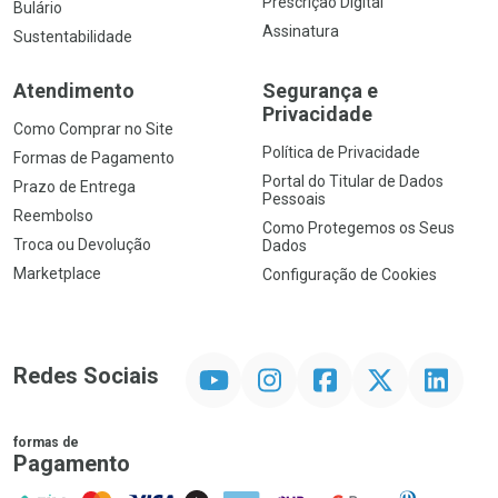
Prescrição Digital
Bulário
Assinatura
Sustentabilidade
Atendimento
Segurança e
Privacidade
Como Comprar no Site
Política de Privacidade
Formas de Pagamento
Portal do Titular de Dados
Prazo de Entrega
Pessoais
Reembolso
Como Protegemos os Seus
Troca ou Devolução
Dados
Marketplace
Configuração de Cookies
YouTube
Instagram
Facebook
Twitter
Linkedin
Redes Sociais
formas de
Pagamento
PIX
MasterCard
VISA
ELO
AMEX
NuPay
Google Pay
Diners Club