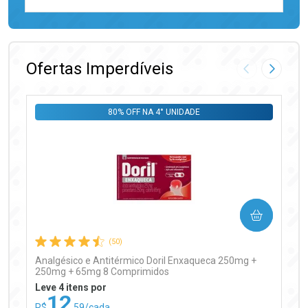
FECHAR
FECHAR
Laboratório
Por Menos
Ofertas Imperdíveis
Imagem Anter
Próxima
80% OFF NA 4° UNIDADE
Ativar Desconto
COMPRAR
Comprar sem Desconto
Comprar sem Desconto
Por R$ 97,90/cada
Por R$ 97,90/cada
(50)
Analgésico e Antitérmico Doril Enxaqueca 250mg +
250mg + 65mg 8 Comprimidos
Leve 4 itens por
12
R$
,59/cada