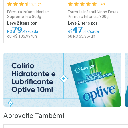
(23)
(360)
Fórmula Infantil Nanlac
Fórmula Infantil Ninho Fases
Supreme Pro 800g
Primeira Infância 800g
Leve 2 itens por
Leve 2 itens por
79
47
R$
,49/cada
R$
,47/cada
ou R$ 105,99/un
ou R$ 55,85/un
FECHAR
FECHAR
FEC
FEC
Laboratório
Laboratório
Por Menos
Por Menos
Ativar Desconto
Ativar Desconto
Aproveite Também!