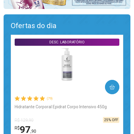
Ofertas do dia
DESC. LABORATÓRIO
COMPRAR
(79)
Hidratante Corporal Epidrat Corpo Intensivo 450g
25% OFF
R$ 129,90
97
R$
,90