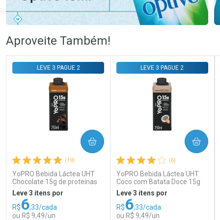
Ativar Desconto
Ativar Desconto
Aproveite Também!
Comprar sem Desconto
Comprar sem Desconto
Comprar sem Desconto
Comprar sem Desconto
LEVE 3 PAGUE 2
LEVE 3 PAGUE 2
Por R$ 76,78/cada
Por R$ 83,98/cada
Por R$ 76,78/cada
Por R$ 83,98/cada
COMPRAR
COMPRAR
(19)
(6)
YoPRO Bebida Láctea UHT
YoPRO Bebida Láctea UHT
Chocolate 15g de proteínas
Coco com Batata Doce 15g
250ml
de proteínas 250ml
Leve 3 itens por
Leve 3 itens por
6
6
R$
,33/cada
R$
,33/cada
ou R$ 9,49/un
ou R$ 9,49/un