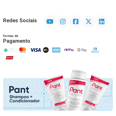
YouTube
Instagram
Facebook
Twitter
Linkedin
Redes Sociais
formas de
Pagamento
PIX
MasterCard
VISA
ELO
AMEX
NuPay
Google Pay
Diners Club
Hipercard
Promoção em Destaque