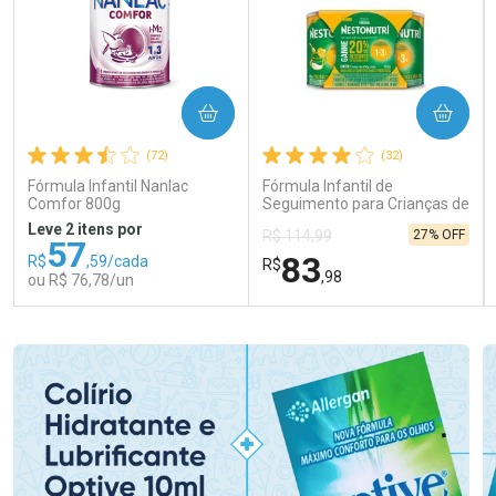
COMPRAR
COMPRAR
(72)
(32)
Fórmula Infantil Nanlac
Fórmula Infantil de
Comfor 800g
Seguimento para Crianças de
Primeira Infância Nestonutri
Leve 2 itens por
27% OFF
R$ 114,99
2 Unidades de 800g cada
57
83
R$
,59/cada
R$
,98
ou R$ 76,78/un
FECHAR
FECHAR
FEC
FEC
Laboratório
Laboratório
Por Menos
Por Menos