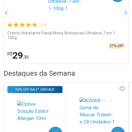
Imagem Anterior
Pró
(215)
Creme Hidratante Facial Nivea Antissinais Ultraleve 7 em 1
100g
27% OFF
29
R$
,30
R
R
FECHA
FECHA
Destaques da Semana
Laboratório
Por Menos
ADIC
50% OFF NA 2° UNIDADE