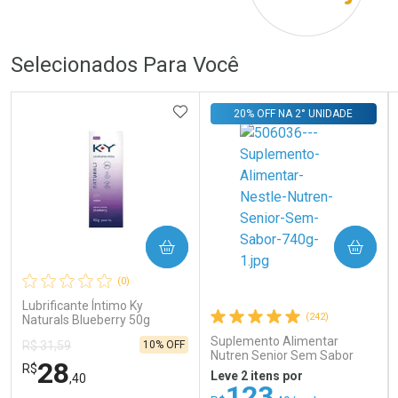
Por R$ 279,00/cada
Por R$ 839,00/cada
Por R$ 279,00/cada
Por R$ 839,00/cada
Selecionados Para Você
ADICIONAR AOS FAVORITOS
20% OFF NA 2° UNIDADE
COMPRAR
COMPRAR
(0)
Lubrificante Íntimo Ky
(242)
Naturals Blueberry 50g
Suplemento Alimentar
10% OFF
R$ 31,59
Nutren Senior Sem Sabor
28
R$
740g
Leve 2 itens por
,40
123