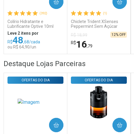
COMPRAR
COMPRAR
Ativar Desconto
(392)
(1)
Colírio Hidratante e
Chiclete Trident XSenses
Comprar sem Desconto
Comprar sem Desconto
Lubrificante Optive 10ml
Peppermint Sem Açúcar
Por R$ 29,30/cada
Por R$ 29,30/cada
Garrafa 54g
Leve 2 itens por
12% OFF
R$ 18,99
48
16
R$
,68/cada
R$
,79
ou R$ 64,90/un
FECHAR
FECHAR
FEC
FEC
Destaque Lojas Parceiras
Laboratório
Laboratório
Por Menos
Por Menos
OFERTAS DO DIA
OFERTAS DO DIA
COMPRAR
COMPRAR
Ativar Desconto
Ativar Desconto