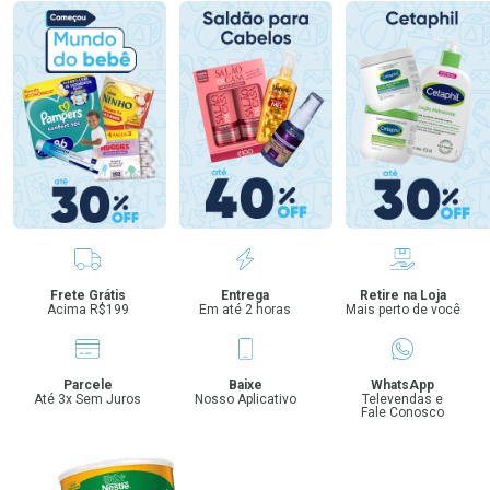
Benefícios
Frete Grátis
Entrega
Retire na Loja
Acima R$199
Em até 2 horas
Mais perto de você
Parcele
Baixe
WhatsApp
Até 3x Sem Juros
Nosso Aplicativo
Televendas e
Fale Conosco