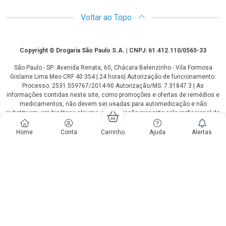
Voltar ao Topo
Copyright
Copyright © Drogaria São Paulo S.A. | CNPJ: 61.412.110/0565-33
São Paulo - SP: Avenida Renata, 60, Chácara Belenzinho - Vila Formosa
Gislaine Lima Meo CRF 40.354 | 24 horas| Autorização de funcionamento:
Processo: 2531.559767/2014-90 Autorização/MS: 7.31847.3 | As
informações contidas neste site, como promoções e ofertas de remédios e
medicamentos, não devem ser usadas para automedicação e não
substituem, em hipótese alguma, a medicação prescrita pelo profissional da
área médica. Somente o médico está em condições de diagnosticar
qualquer problema de saúde e prescrever o tratamento adequado. Os
Home
Conta
Carrinho
Ajuda
Alertas
preços e as promoções são válidos apenas para compras via internet. As
fotos contidas em nosso site são meramente ilustrativas. *Preços e
disponibilidade sujeitos a alterações no decorrer do dia. Antibióticos e
antimicrobianos vendas apenas em lojas físicas ou televendas. Portaria nº
344 - 01/02/1999 - Ministério da Saúde. Horário de funcionamento Central
de Vendas e Atendimento ao Cliente 4003 3393 ou 0800 779 8767 de
domingo a domingo das 08h00 às 20h00.
LGPD Aceite os Cookies