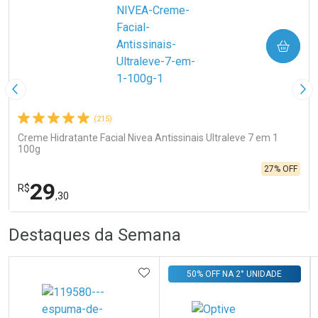
COMPRAR
Imagem Anterior
Pró
(215)
Creme Hidratante Facial Nivea Antissinais Ultraleve 7 em 1
100g
27% OFF
29
R$
,30
R
R
FECHA
FECHA
Destaques da Semana
Laboratório
Por Menos
ADICIONAR AOS FAVORITOS
50% OFF NA 2° UNIDADE