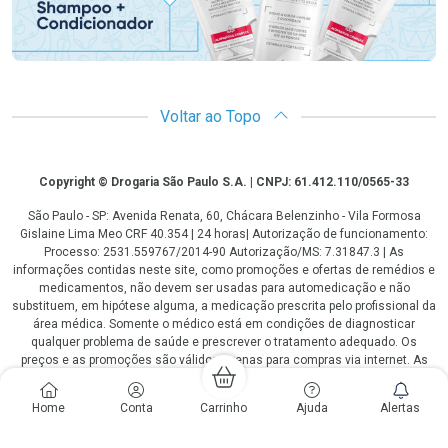
Voltar ao Topo
Copyright
Copyright © Drogaria São Paulo S.A. | CNPJ: 61.412.110/0565-33
São Paulo - SP: Avenida Renata, 60, Chácara Belenzinho - Vila Formosa
Gislaine Lima Meo CRF 40.354 | 24 horas| Autorização de funcionamento:
Processo: 2531.559767/2014-90 Autorização/MS: 7.31847.3 | As
informações contidas neste site, como promoções e ofertas de remédios e
medicamentos, não devem ser usadas para automedicação e não
substituem, em hipótese alguma, a medicação prescrita pelo profissional da
área médica. Somente o médico está em condições de diagnosticar
qualquer problema de saúde e prescrever o tratamento adequado. Os
preços e as promoções são válidos apenas para compras via internet. As
fotos contidas em nosso site são meramente ilustrativas. *Preços e
disponibilidade sujeitos a alterações no decorrer do dia. Antibióticos e
Home
Conta
Carrinho
Ajuda
Alertas
antimicrobianos vendas apenas em lojas físicas ou televendas. Portaria nº
344 - 01/02/1999 - Ministério da Saúde. Horário de funcionamento Central