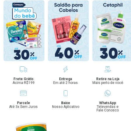
Benefícios
Frete Grátis
Entrega
Retire na Loja
Acima R$199
Em até 2 horas
Mais perto de você
Parcele
Baixe
WhatsApp
Até 3x Sem Juros
Nosso Aplicativo
Televendas e
Fale Conosco