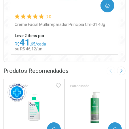
COMPRAR
Comprar sem Desconto
Comprar sem Desconto
Por R$ 97,90/cada
Por R$ 97,90/cada
(62)
Creme Facial Multirreparador Principia Cm-01 40g
Leve 2 itens por
41
R$
,65/cada
ou R$ 46,12/un
FECHAR
FECHAR
Laboratório
Por Menos
Produtos Recomendados
Imagem A
Pró
ADICIONAR AOS FAVORITOS
Patrocinado
Patrocinado
Ativar Desconto