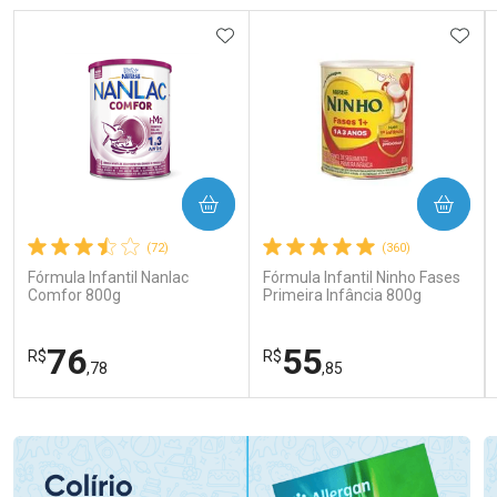
ADICIONAR AOS FAVORITOS
ADIC
COMPRAR
COMPRAR
(72)
(360)
Fórmula Infantil Nanlac
Fórmula Infantil Ninho Fases
Comfor 800g
Primeira Infância 800g
76
55
R$
R$
,78
,85
FECHAR
FECHAR
FEC
FEC
Laboratório
Laboratório
Por Menos
Por Menos