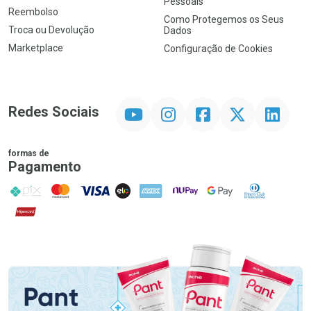
Pessoais
Reembolso
Como Protegemos os Seus
Troca ou Devolução
Dados
Marketplace
Configuração de Cookies
YouTube
Instagram
Facebook
Twitter
Linkedin
Redes Sociais
formas de
Pagamento
PIX
MasterCard
VISA
ELO
AMEX
NuPay
Google Pay
Diners Club
Hipercard
Promoção em Destaque