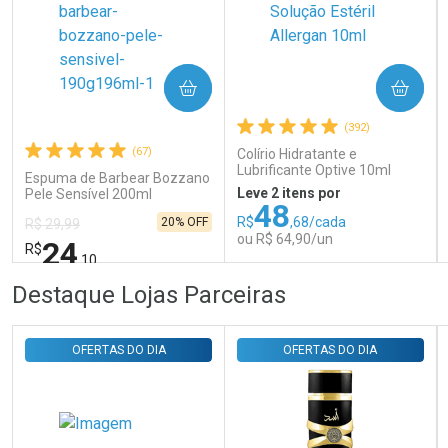
COMPRAR
COMPRAR
Ativar Desconto
(392)
(67)
Colírio Hidratante e
Comprar sem Desconto
Comprar sem Desconto
Lubrificante Optive 10ml
Por R$ 29,30/cada
Por R$ 29,30/cada
Espuma de Barbear Bozzano
Leve 2 itens por
Pele Sensível 200ml
48
R$
,68/cada
20% OFF
R$ 29,99
ou R$ 64,90/un
24
R$
,10
FECHAR
FECHAR
FEC
FEC
Destaque Lojas Parceiras
Laboratório
Laboratório
Por Menos
Por Menos
OFERTAS DO DIA
OFERTAS DO DIA