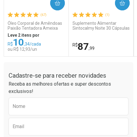
COMPRAR
COMPRAR
Ativar Desconto
Ativar Desconto
(67)
(1)
Comprar sem Desconto
Comprar sem Desconto
Comprar sem Desconto
Comprar sem Desconto
Óleo Corporal de Amêndoas
Suplemento Alimentar
Por R$ 66,43/cada
Por R$ 26,99/cada
Por R$ 66,43/cada
Por R$ 26,99/cada
Paixão Tentadora Ameixa
Sintocalmy Noite 30 Cápsulas
Rubi 100ml
Leve 2 itens por
10
87
R$
,34/cada
R$
,99
ou R$ 12,93/un
Tudo sobre a Drogaria São Paulo
FECHAR
FECHAR
FEC
FEC
Laboratório
Laboratório
Por Menos
Por Menos
Cadastre-se para receber novidades
Receba as melhores ofertas e super descontos
exclusivos!
Preencha o formulário abaixo para receber 
Nome
Email
Ativar Desconto
Ativar Desconto