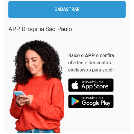
CADASTRAR
Comprar sem Desconto
Comprar sem Desconto
Comprar sem Desconto
Comprar sem Desconto
Por R$ 12,93/cada
Por R$ 87,99/cada
Por R$ 12,93/cada
Por R$ 87,99/cada
APP Drogaria São Paulo
Baixe o
APP
e confira
ofertas e descontos
exclusivos para você!