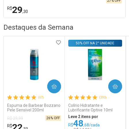
27% OFF
29
R$
,30
R
R
FECHA
FECHA
Destaques da Semana
Laboratório
Por Menos
ADICIONAR AOS FAVORITOS
50% OFF NA 2° UNIDADE
COMPRAR
COMPRAR
Ativar Desconto
(67)
(393)
Espuma de Barbear Bozzano
Colírio Hidratante e
Comprar sem Desconto
Comprar sem Desconto
Pele Sensível 200ml
Lubrificante Optive 10ml
Por R$ 29,30/cada
Por R$ 29,30/cada
Leve 2 itens por
26% OFF
R$ 29,99
48
22
R$
,68/cada
R$
,33