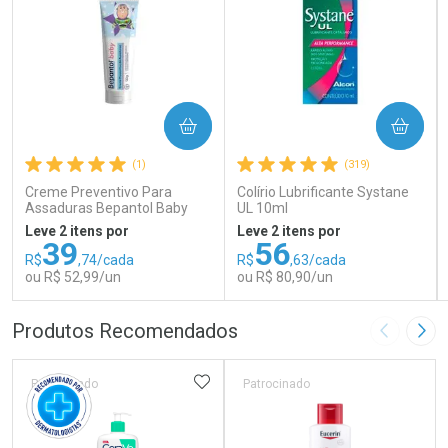
COMPRAR
COMPRAR
(1)
(319)
Creme Preventivo Para
Colírio Lubrificante Systane
Assaduras Bepantol Baby
UL 10ml
Toy Story Personagens
Leve 2 itens por
Leve 2 itens por
Sortidos 120g
39
56
R$
,74/cada
R$
,63/cada
ou R$ 52,99/un
ou R$ 80,90/un
FECHAR
FECHAR
FEC
FEC
Produtos Recomendados
Imagem A
Pró
Laboratório
Laboratório
Por Menos
Por Menos
ADICIONAR AOS FAVORITOS
Patrocinado
Patrocinado