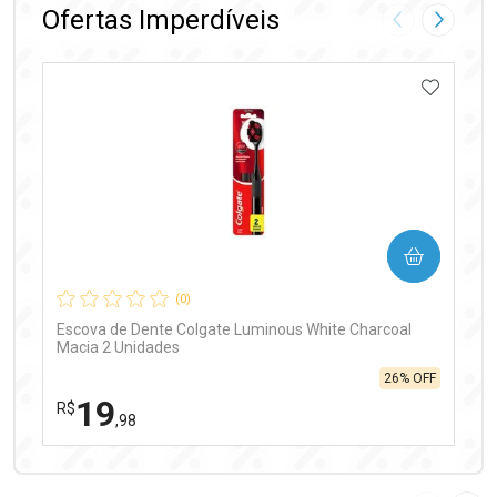
Ofertas Imperdíveis
Imagem Anter
Próxima
ADICIO
Ativar Desconto
COMPRAR
Comprar sem Desconto
Comprar sem Desconto
Por R$ 97,90/cada
Por R$ 97,90/cada
(0)
Escova de Dente Colgate Luminous White Charcoal
Macia 2 Unidades
26% OFF
19
R$
,98
FECHAR
FECHAR