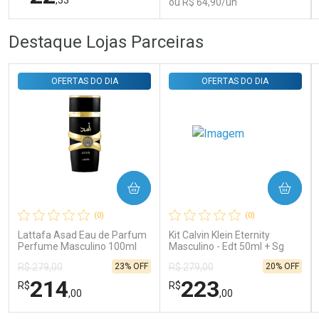
ou R$ 64,90/un
FECHAR
FECHAR
FEC
FEC
Destaque Lojas Parceiras
Laboratório
Laboratório
Por Menos
Por Menos
OFERTAS DO DIA
OFERTAS DO DIA
COMPRAR
COMPRAR
Ativar Desconto
Ativar Desconto
(0)
(0)
Comprar sem Desconto
Comprar sem Desconto
Comprar sem Desconto
Comprar sem Desconto
Lattafa Asad Eau de Parfum
Kit Calvin Klein Eternity
Por R$ 22,33/cada
Por R$ 64,90/cada
Por R$ 22,33/cada
Por R$ 64,90/cada
Perfume Masculino 100ml
Masculino - Edt 50ml + Sg
100ml
23% OFF
20% OFF
R$ 279,00
R$ 279,00
214
223
R$
R$
,00
,00