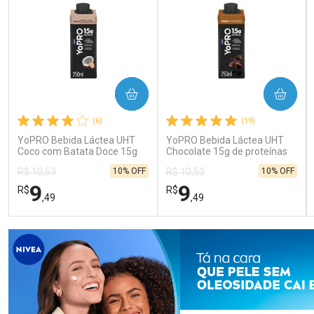
COMPRAR
COMPRAR
(6)
(19)
YoPRO Bebida Láctea UHT
YoPRO Bebida Láctea UHT
Coco com Batata Doce 15g
Chocolate 15g de proteínas
de proteínas 250ml
250ml
10% OFF
10% OFF
R$ 10,53
R$ 10,53
9
9
R$
R$
,49
,49
FECHAR
FECHAR
FEC
FEC
Laboratório
Laboratório
Por Menos
Por Menos