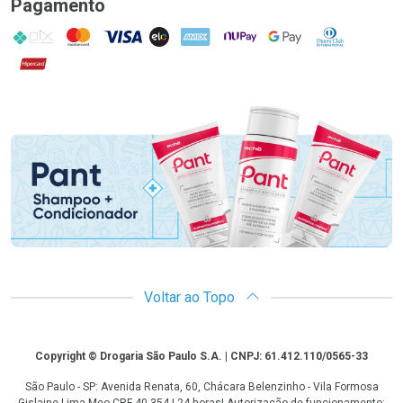
Pagamento
PIX
MasterCard
VISA
ELO
AMEX
NuPay
Google Pay
Diners Club
Hipercard
Promoção em Destaque
Voltar ao Topo
Copyright
Copyright © Drogaria São Paulo S.A. | CNPJ: 61.412.110/0565-33
São Paulo - SP: Avenida Renata, 60, Chácara Belenzinho - Vila Formosa
Gislaine Lima Meo CRF 40.354 | 24 horas| Autorização de funcionamento: