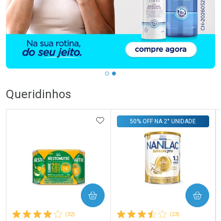
Queridinhos
ADICIONAR AOS FAVORITOS
50% OFF NA 2° UNIDADE
COMPRAR
COMPRAR
(32)
(23)