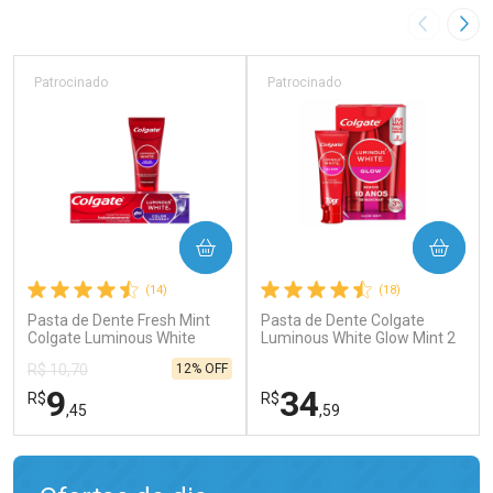
Imagem A
Pró
Patrocinado
Patrocinado
COMPRAR
COMPRAR
(14)
(18)
Pasta de Dente Fresh Mint
Pasta de Dente Colgate
Colgate Luminous White
Luminous White Glow Mint 2
Color Correct 70g
Unidades de 70g
12% OFF
R$ 10,70
9
34
R$
R$
,45
,59
FECHAR
FECHAR
FEC
FEC
Laboratório
Laboratório