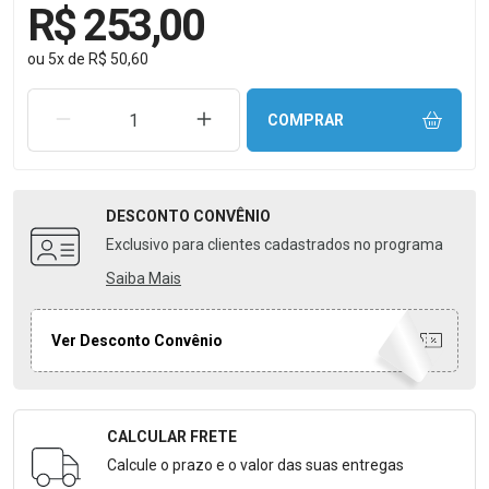
R$ 253,00
ou
5
x
de
R$ 50,60
REMOVER UMA UNIDADE
AUMENTAR UMA UNIDADE
COMPRAR
DESCONTO
CONVÊNIO
Exclusivo para clientes cadastrados no programa
Saiba Mais
Ver Desconto Convênio
CALCULAR FRETE
Formulário para Calcular o Frete
Calcule o prazo e o valor das suas entregas