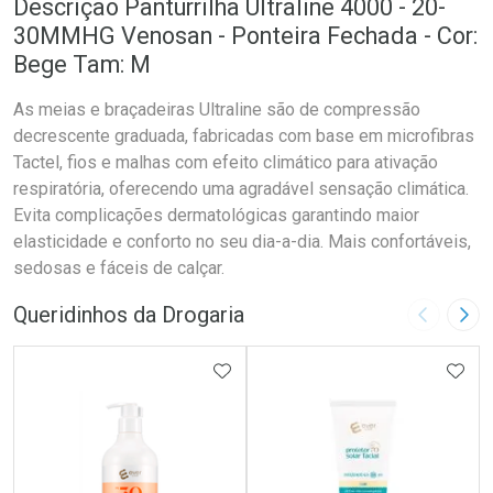
Descrição Panturrilha Ultraline 4000 - 20-
30MMHG Venosan - Ponteira Fechada - Cor:
Bege Tam: M
As meias e braçadeiras Ultraline são de compressão
decrescente graduada, fabricadas com base em microfibras
Tactel, fios e malhas com efeito climático para ativação
respiratória, oferecendo uma agradável sensação climática.
Evita complicações dermatológicas garantindo maior
elasticidade e conforto no seu dia-a-dia. Mais confortáveis,
sedosas e fáceis de calçar.
Queridinhos da Drogaria
Imagem A
Pró
ADICIONAR AOS FAVORITOS
ADIC