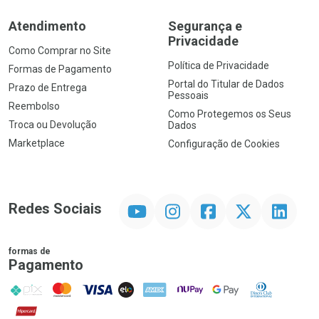
Atendimento
Segurança e
Privacidade
Como Comprar no Site
Política de Privacidade
Formas de Pagamento
Portal do Titular de Dados
Prazo de Entrega
Pessoais
Reembolso
Como Protegemos os Seus
Troca ou Devolução
Dados
Marketplace
Configuração de Cookies
YouTube
Instagram
Facebook
Twitter
Linkedin
Redes Sociais
formas de
Pagamento
PIX
MasterCard
VISA
ELO
AMEX
NuPay
Google Pay
Diners Club
Hipercard