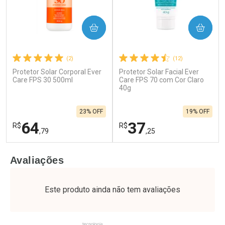
COMPRAR
COMPRAR
(2)
(12)
Protetor Solar Corporal Ever
Protetor Solar Facial Ever
Care FPS 30 500ml
Care FPS 70 com Cor Claro
40g
23% OFF
19% OFF
64
37
R$
R$
,79
,25
FECHAR
F
FECHAR
F
Avaliações
Laboratório
Laboratório
Por Menos
Por Menos
Este produto ainda não tem avaliações