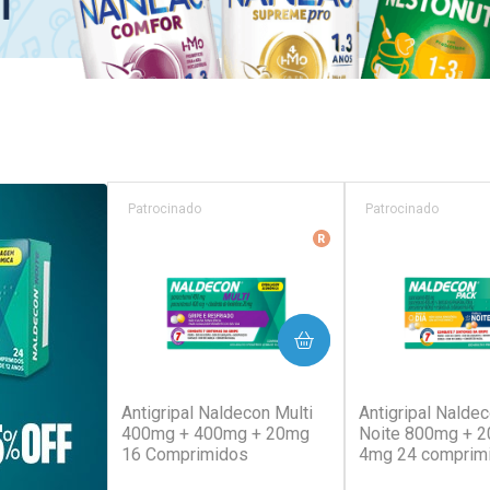
Patrocinado
Patrocinado
Medicamento De Refer
COMPRAR
COM
(129)
(1
Antigripal Naldecon Multi
Antigripal Naldec
400mg + 400mg + 20mg
Noite 800mg + 
16 Comprimidos
4mg 24 comprim