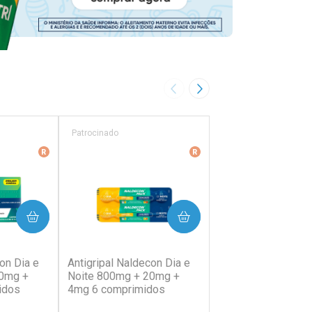
Imagem Anterior
Próxima Imagem
Patrocinado
Patrocinado
ência
Medicamento De Referência
Medicamento De Referên
PRAR
COMPRAR
COMP
38)
(202)
(64)
on Dia e
Antigripal Naldecon Dia e
Antigripal Naldecon
20mg +
Noite 800mg + 20mg +
400mg + 400mg +
idos
4mg 6 comprimidos
Comprimidos