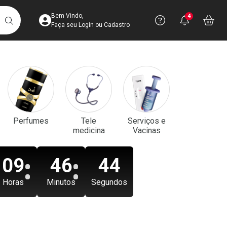
Acesse sua Conta
Precisa de aju
Notificaç
Acess
Bem Vindo,
4
Você po
notifica
Vo
it
BUSCAR
Ver Recursos 
Faça seu Login ou Cadastro
Atendimento ao 
Central de Ajud
Televendas
Perfumes
Tele
Serviços e
4003-3393
medicina
Vacinas
09
46
43
Horas
Minutos
Segundos