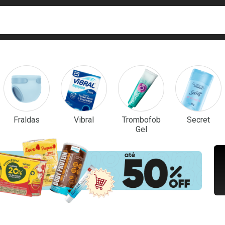
ca
isa?
em Destaque
Fraldas
Vibral
Trombofob
Secret
Gel