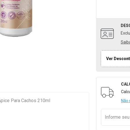
DES
Excl
Saib
Ver Descont
CAL
Formulári
Calc
Ápice Para Cachos 210ml
Não 
Informe se