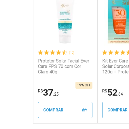
(12)
Protetor Solar Facial Ever
Kit Ever Care
Ativar Desconto
Ativar Des
Care FPS 70 com Cor
Solar Corpor
Claro 40g
120g + Prote
FPS60 120g
Comprar sem Desconto
Comprar s
Comprar sem Desconto
Comprar s
Por R$ 35,19/cada
Por R$ 42,0
Por R$ 35,19/cada
Por R$ 42,0
19% OFF
37
52
R$
R$
,25
,64
COMPRAR
COMPRAR