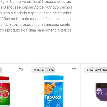
água. Conserve em local fresco e seco, ao
ais O Mousse Capilar Ápice Nutritivo Cachos
a para o cuidado especializado de cabelos
10ml no formato mousse, é indicado para
ondulados, crespos e em transição capilar.
tros produtos da linha para potencializar os
FAVORITOS
ADICIONAR AOS FAVORITOS
ADICIONAR AOS 
A
LOJA PARCEIRA
LOJA PARCEIRA