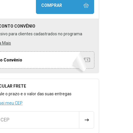
COMPRAR
CONTO
CONVÊNIO
usivo para clientes cadastrados no programa
a Mais
o Convênio
CULAR FRETE
o para Calcular o Frete
ule o prazo e o valor das suas entregas
sei meu CEP
u CEP
CALCULAR FRETE