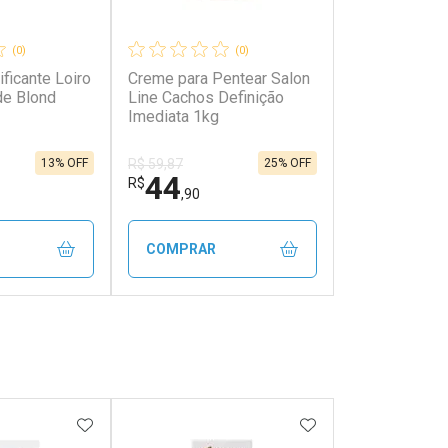
(0)
(0)
ficante Loiro
Creme para Pentear Salon
de Blond
Line Cachos Definição
Imediata 1kg
13% OFF
25% OFF
R$ 59,87
44
R$
,90
COMPRAR
FECHAR
FECHAR
FECHAR
FECHAR
rio
Laboratório
os
Por Menos
FAVORITOS
ADICIONAR AOS FAVORITOS
ADICIONAR AOS 