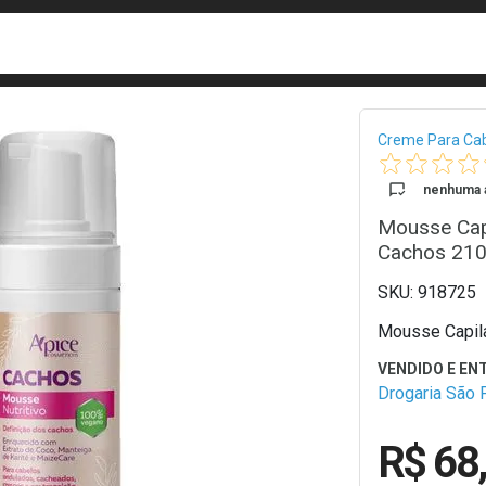
busca
isa?
Bread
Creme Para Ca
nenhuma a
Mousse Capi
Cachos 21
918725
Mousse Capila
Drogaria São 
R$ 68