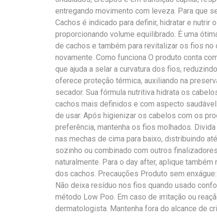
entregando movimento com leveza. Para que se
Cachos é indicado para definir, hidratar e nutrir
proporcionando volume equilibrado. É uma ótima 
de cachos e também para revitalizar os fios no 
novamente. Como funciona O produto conta com 
que ajuda a selar a curvatura dos fios, reduzind
oferece proteção térmica, auxiliando na preserv
secador. Sua fórmula nutritiva hidrata os cabe
cachos mais definidos e com aspecto saudável
de usar. Após higienizar os cabelos com os pr
preferência, mantenha os fios molhados. Divid
nas mechas de cima para baixo, distribuindo a
sozinho ou combinado com outros finalizadores
naturalmente. Para o day after, aplique também n
dos cachos. Precauções Produto sem enxágue: n
Não deixa resíduo nos fios quando usado conf
método Low Poo. Em caso de irritação ou reação
dermatologista. Mantenha fora do alcance de cr