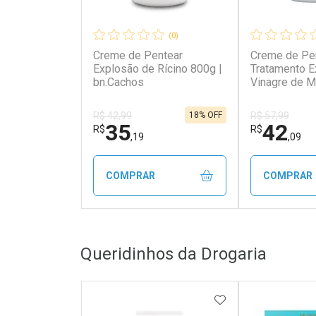
(0)
Creme de Pentear
Creme de Pe
Explosão de Rícino 800g |
Tratamento E
bn.Cachos
Vinagre de M
1Kg | bn.Cac
18% OFF
R$ 42,99
R$ 57,99
35
42
R$
R$
,19
,09
COMPRAR
COMPRAR
FECHAR
FECHAR
Queridinhos da Drogaria
Laboratório
Laborató
Por Menos
Por Men
ADICIONAR AOS 