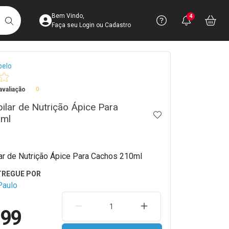
Acesse sua Conta
Precisa de 
Notific
Aces
Bem Vindo,
4
Você po
notifica
Vo
it
BUSCAR
Ver Recursos 
Faça seu Login ou Cadastro
crumb
belo
Atendimento ao 
valiação
0
Central de Ajud
lar de Nutrição Ápice Para
Televendas
ADICIONAR AOS 
0ml
4003-3393
r de Nutrição Ápice Para Cachos 210ml
Paulo
REMOVER UMA UNIDADE
AUMENTAR UMA UNIDA
,99