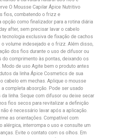
rve O Mousse Capilar Ápice Nutritivo
 os fios, combatendo o frizz e
opção como finalizador para a rotina diária
day after, sem precisar lavar o cabelo
tecnologia exclusiva de fixação de cachos
o o volume indesejado e o frizz. Além disso,
ação dos fios durante o uso de difusor ou
los do comprimento às pontas, deixando os
. Modo de uso Agite bem o produto antes
odutos da linha Ápice Cosmetics de sua
a o cabelo em mechas. Aplique o mousse
té a completa absorção. Pode ser usado
 da linha. Seque com difusor ou deixe secar
os fios secos para revitalizar a definição
ão é necessário lavar após a aplicação.
orme as orientações. Compatível com
 alérgica, interrompa o uso e consulte um
ianças. Evite o contato com os olhos. Em