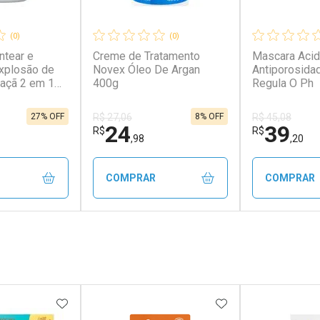
(0)
(0)
ntear e
Creme de Tratamento
Mascara Acidi
xplosão de
Novex Óleo De Argan
Antiporosida
açã 2 em 1
400g
Regula O Ph
hos
27% OFF
8% OFF
R$ 27,06
R$ 45,08
24
39
R$
R$
,98
,20
COMPRAR
COMPRAR
FECHAR
FECHAR
FECHAR
FECHAR
rio
Laboratório
Laborató
os
Por Menos
Por Men
FAVORITOS
ADICIONAR AOS FAVORITOS
ADICIONAR AOS 