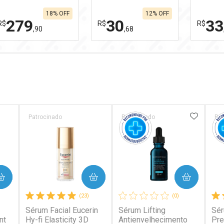
idade 30ml
Microc
18% OFF
12% OFF
279
30
33
R$
R$
R$
,90
,68
FECHAR
FECHAR
FECHAR
FECHAR
Laboratório
Laboratório
Labor
Por Menos
Por Menos
Por 
ORITOS
ADICIO
Patrocinado
Patrocinado
Pat
Ativar Desconto
Ativar Desconto
Ativa
COMPRAR
COMPRAR
Comprar sem Desconto
Comprar sem Desconto
Compr
Comprar sem Desconto
Comprar sem Desconto
Compr
(23)
(0)
Por R$ 279,90/cada
Por R$ 30,68/cada
Por R$
Por R$ 279,90/cada
Por R$ 30,68/cada
Por R$
Sérum Facial Eucerin
Sérum Lifting
Sér
nt
Hy-fi Elasticity 3D
Antienvelhecimento
Pre