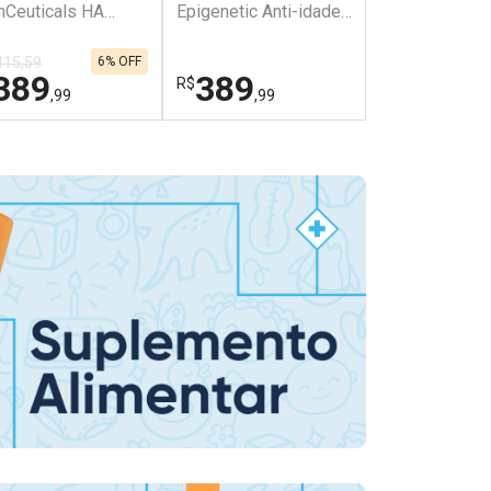
nCeuticals HA
Epigenetic Anti-idade
Liftactiv Cola
ensifier Multi-
30ml
Specialist 30
can 30ml
415,59
6% OFF
389
389
279
R$
R$
,99
,99
,59
HAR
HAR
FECHAR
FECHAR
FECHAR
FECHAR
rmaclub
Laboratório
Dermaclub
or Menos
Por Menos
Por Men
tivar Desconto
Ativar Desconto
Ativar Desco
omprar sem Desconto
Comprar sem Desconto
Comprar sem
omprar sem Desconto
Comprar sem Desconto
Comprar sem
r R$ 389,99/cada
Por R$ 389,99/cada
Por R$ 279,5
r R$ 389,99/cada
Por R$ 389,99/cada
Por R$ 279,5