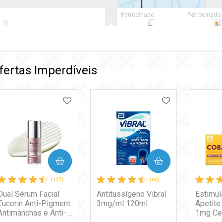
Patrocinado
Patrocinado
isiológico
Suplemento
Gel de Limpeza
Protetor S
are 500ml
Alimentar
Facial
Facial La
fertas Imperdíveis
Materna Pré
Purificante Eau
Posay FP
9
R$ 116,79
R$ 75,99
R$ 69,90
Sabor Laranja 28
Thermale Avène
Anthelios 
Sachês de 5g
Cleanance 300g
Cover Cor
ADICIONAR AOS FAVORITOS
ADICIONAR A
30g
COMPRAR
COMPRAR
(127)
(64)
Dual Sérum Facial
Antitussígeno Vibral
Estimul
Eucerin Anti-Pigment
3mg/ml 120ml
Apetite
Antimanchas e Anti-
1mg Ce