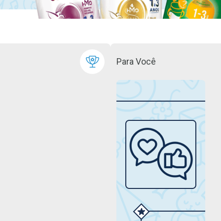
Para Você