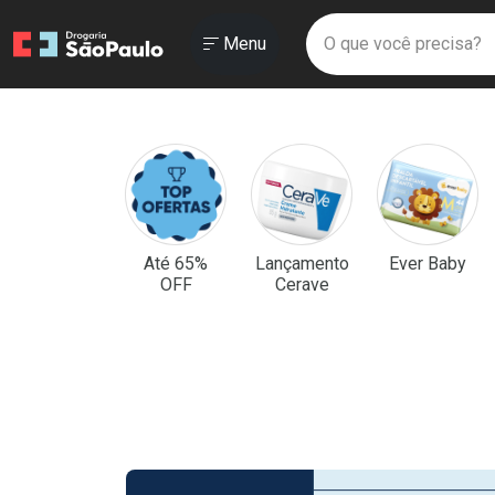
Drogaria São Paulo
Menu
Faça a sua bus
O que você prec
Ir direto para a home
Abrir ou Fechar
Menu
Navegue pela página
Ir direto para o conteúdo
Ir direto para a busca
Ir direto para a conta
Drogaria São Paulo
Ir direto para a ajuda
Categorias e Departamentos 
Ir direto para a notificações
Ir direto para o carrinho
Ir direto para o menu
Até 65%
Lançamento
Ever Baby
OFF
Cerave