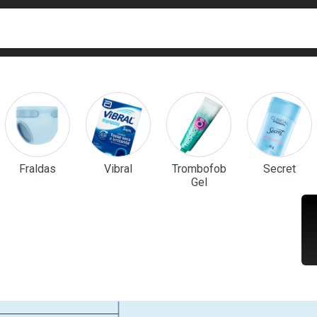
ca
isa?
em Destaque
Fraldas
Vibral
Trombofob
Secret
Gel