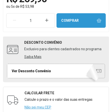
ou
5
x
de
R$ 53,98
REMOVER UMA UNIDADE
AUMENTAR UMA UNIDADE
COMPRAR
DESCONTO
CONVÊNIO
Exclusivo para clientes cadastrados no programa
Saiba Mais
Ver Desconto Convênio
CALCULAR FRETE
Formulário para Calcular o Frete
Calcule o prazo e o valor das suas entregas
Não sei meu CEP