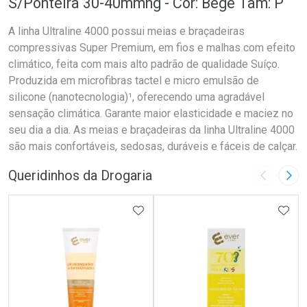
S/Ponteira 30-40mmhg - Cor: Bege Tam: P
A linha Ultraline 4000 possui meias e braçadeiras
compressivas Super Premium, em fios e malhas com efeito
climático, feita com mais alto padrão de qualidade Suíço.
Produzida em microfibras tactel e micro emulsão de
silicone (nanotecnologia)¹, oferecendo uma agradável
sensação climática. Garante maior elasticidade e maciez no
seu dia a dia. As meias e braçadeiras da linha Ultraline 4000
são mais confortáveis, sedosas, duráveis e fáceis de calçar.
Queridinhos da Drogaria
Imagem A
Pró
ADICIONAR AOS FAVORITOS
ADIC