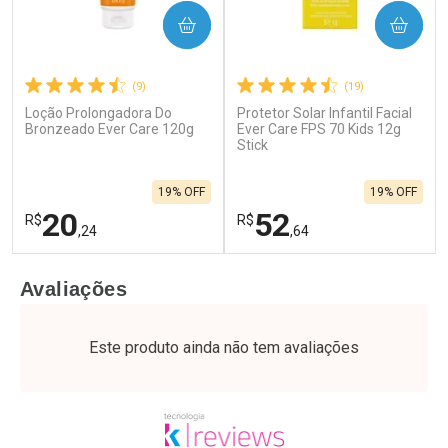
COMPRAR
COMPRAR
(9)
(19)
Loção Prolongadora Do
Protetor Solar Infantil Facial
Bronzeado Ever Care 120g
Ever Care FPS 70 Kids 12g
Stick
19% OFF
19% OFF
20
52
R$
R$
,24
,64
FECHAR
F
FECHAR
F
Avaliações
Laboratório
Laboratório
Por Menos
Por Menos
Este produto ainda não tem avaliações