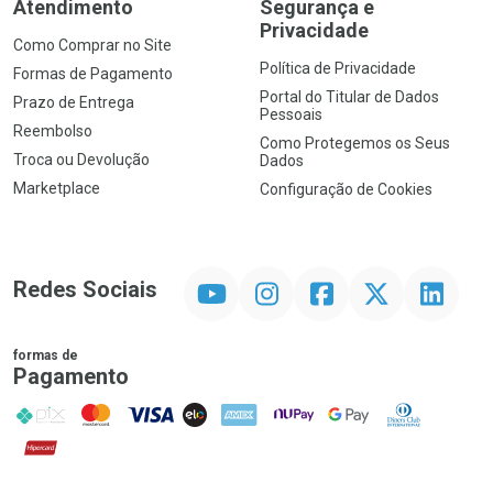
Atendimento
Segurança e
Privacidade
Como Comprar no Site
Política de Privacidade
Formas de Pagamento
Portal do Titular de Dados
Prazo de Entrega
Pessoais
Reembolso
Como Protegemos os Seus
Troca ou Devolução
Dados
Marketplace
Configuração de Cookies
YouTube
Instagram
Facebook
Twitter
Linkedin
Redes Sociais
formas de
Pagamento
PIX
MasterCard
VISA
ELO
AMEX
NuPay
Google Pay
Diners Club
Hipercard